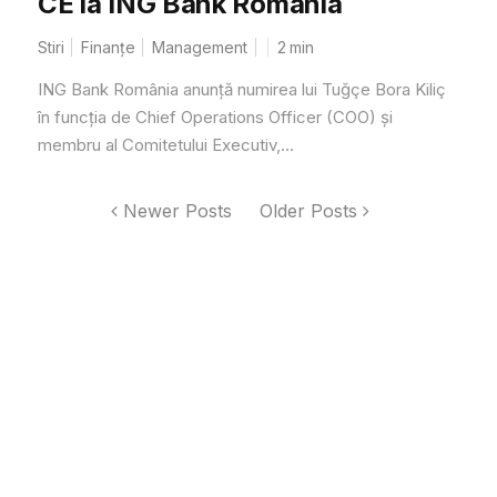
CE la ING Bank România
Stiri
Finanțe
Management
2
min
ING Bank România anunță numirea lui Tuğçe Bora Kiliç
în funcția de Chief Operations Officer (COO) și
membru al Comitetului Executiv,...
Newer Posts
Older Posts