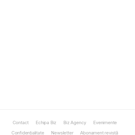
Contact
Echipa Biz
Biz Agency
Evenimente
Confidențialitate
Newsletter
Abonament revistă