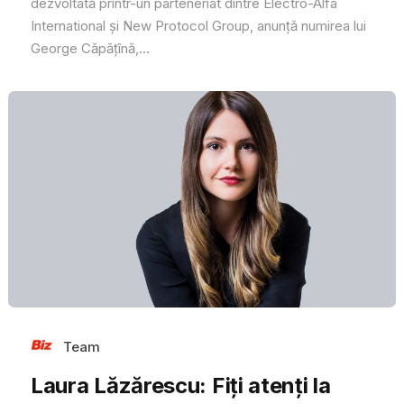
dezvoltată printr-un parteneriat dintre Electro-Alfa
International și New Protocol Group, anunță numirea lui
George Căpățînă,...
Team
Laura Lăzărescu: Fiți atenți la