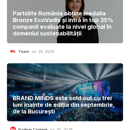
Partslife România obține medalia
Bronze EcoVadis și intră în top 35%
companii evaluate la nivel global în
domeniul sustenabilității
Team
iul. 30, 2026
BRAND MINDS este sold out cu trei
luni înainte de ediția din septembrie,
de la București
Partner Content
iul. 30, 2026