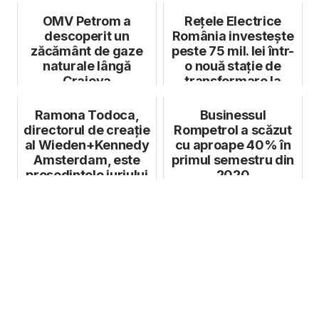
OMV Petrom a
Rețele Electrice
descoperit un
România investește
zăcământ de gaze
peste 75 mil. lei într-
naturale lângă
o nouă stație de
Craiova
transformare la
Baloteșt...
Ramona Todoca,
Businessul
directorul de creație
Rompetrol a scăzut
al Wieden+Kennedy
cu aproape 40% în
Amsterdam, este
primul semestru din
președintele juriului
2020
IAB MIX...