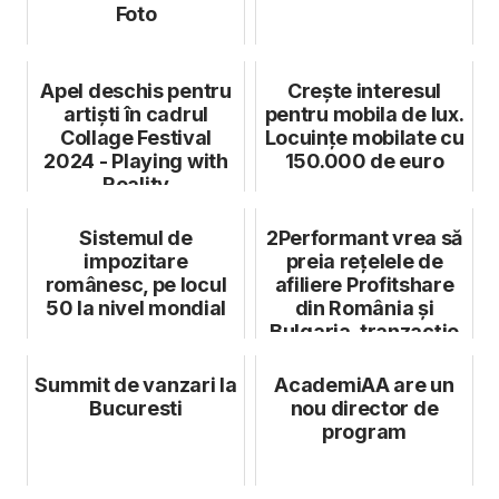
Foto
Apel deschis pentru
Crește interesul
artiști în cadrul
pentru mobila de lux.
Collage Festival
Locuințe mobilate cu
2024 - Playing with
150.000 de euro
Reality
Sistemul de
2Performant vrea să
impozitare
preia rețelele de
românesc, pe locul
afiliere Profitshare
50 la nivel mondial
din România și
Bulgaria, tranzacție
care ...
Summit de vanzari la
AcademiAA are un
Bucuresti
nou director de
program