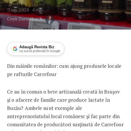
11 iun. 2026
4
min
Cristi Dorombach
Adaugă Revista Biz
ca sursă preferată în Google
Din mâinile românilor: cum ajung produsele locale
Carrefour și producătorii locali: pes
pe rafturile Carrefour
Ce au în comun o bere artizanală creată în Brașov
și o afacere de familie care produce lactate în
Buzău? Ambele sunt exemple ale
antreprenoriatului local românesc și fac parte din
comunitatea de producători susținută de Carrefour