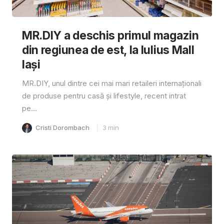
MR.DIY a deschis primul magazin
din regiunea de est, la Iulius Mall
Iași
MR.DIY, unul dintre cei mai mari retaileri internaționali
de produse pentru casă și lifestyle, recent intrat
pe...
Cristi Dorombach
3
min