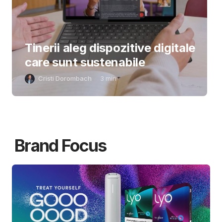
Tinerii aleg dispozitive digitale
care sunt sustenabile
Cristi Dorombach
3
min
Brand Focus