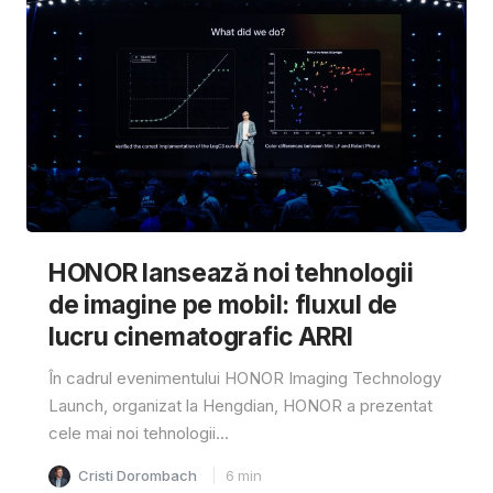
HONOR lansează noi tehnologii
de imagine pe mobil: fluxul de
lucru cinematografic ARRI
În cadrul evenimentului HONOR Imaging Technology
Launch, organizat la Hengdian, HONOR a prezentat
cele mai noi tehnologii...
Cristi Dorombach
6
min