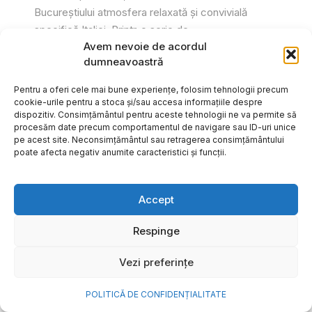
Bucureștiului atmosfera relaxată și convivială
specifică Italiei. Printr-o serie de...
Avem nevoie de acordul
Gabriel Barliga
dumneavoastră
Pentru a oferi cele mai bune experiențe, folosim tehnologii precum
cookie-urile pentru a stoca și/sau accesa informațiile despre
dispozitiv. Consimțământul pentru aceste tehnologii ne va permite să
procesăm date precum comportamentul de navigare sau ID-uri unice
pe acest site. Neconsimțământul sau retragerea consimțământului
poate afecta negativ anumite caracteristici și funcții.
Accept
Respinge
Vezi preferințe
Cum transformi cele mai
POLITICĂ DE CONFIDENȚIALITATE
frumoase amintiri ale verii într-