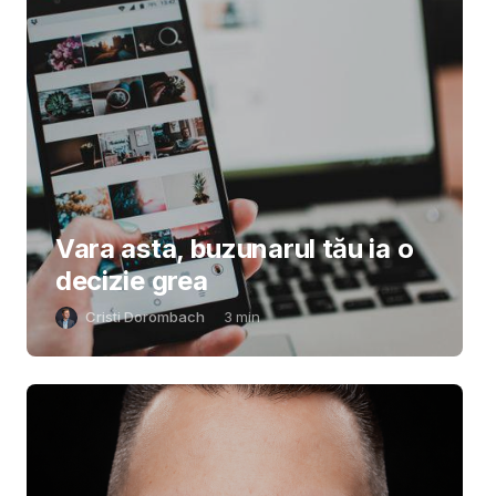
Vara asta, buzunarul tău ia o
decizie grea
Cristi Dorombach
3
min