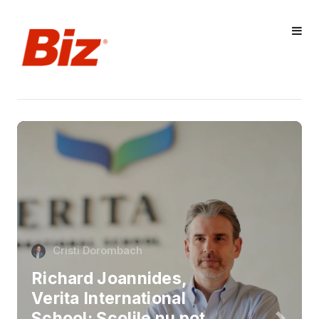
Cristi Dorombach
Richard Joannides,
Verita International
School: Școlile nu pot