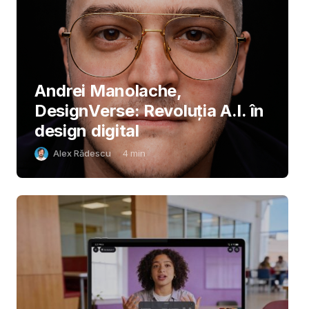
Andrei Manolache,
DesignVerse: Revoluția A.I. în
design digital
Alex Rădescu
4
min