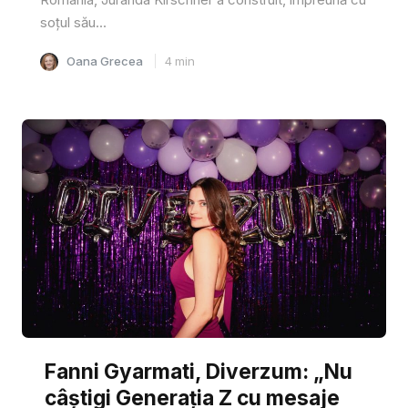
soțul său...
Oana Grecea
4
min
Fanni Gyarmati, Diverzum: „Nu
câștigi Generația Z cu mesaje