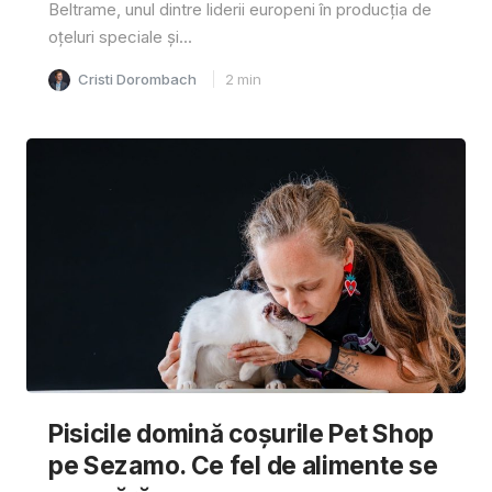
Beltrame, unul dintre liderii europeni în producția de
oțeluri speciale și...
Cristi Dorombach
2
min
Pisicile domină coșurile Pet Shop
pe Sezamo. Ce fel de alimente se