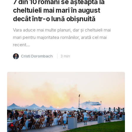
7 din 10 români se așteaptă la
cheltuieli mai mari în august
decât într-o lună obișnuită
Vara aduce mai multe planuri, dar și cheltuieli mai
mari pentru majoritatea românilor, arată cel mai
recent...
Cristi Dorombach
3
min