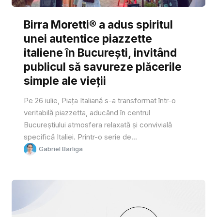
Birra Moretti® a adus spiritul
unei autentice piazzette
italiene în București, invitând
publicul să savureze plăcerile
simple ale vieții
Pe 26 iulie, Piața Italiană s-a transformat într-o
veritabilă piazzetta, aducând în centrul
Bucureștiului atmosfera relaxată și convivială
specifică Italiei. Printr-o serie de...
Gabriel Barliga