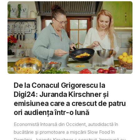
De la Conacul Grigorescu la
Digi24: Juranda Kirschner și
emisiunea care a crescut de patru
ori audiența într-o lună
Economistă întoarsă din Occident, autodidactă în
bucătărie și promotoare a mișcării Slow Food în
România, Juranda Kirschner a construit, împreună cu