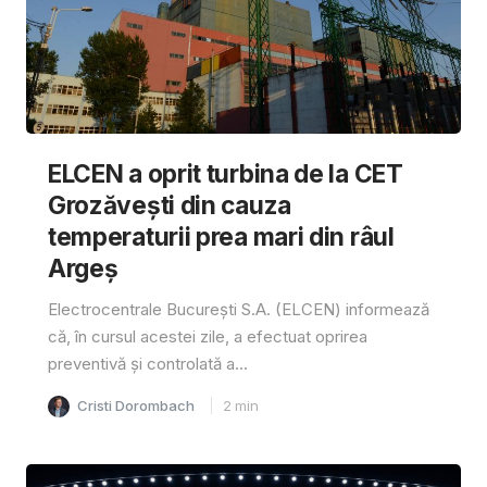
ELCEN a oprit turbina de la CET
Grozăvești din cauza
temperaturii prea mari din râul
Argeș
Electrocentrale București S.A. (ELCEN) informează
că, în cursul acestei zile, a efectuat oprirea
preventivă și controlată a...
Cristi Dorombach
2
min