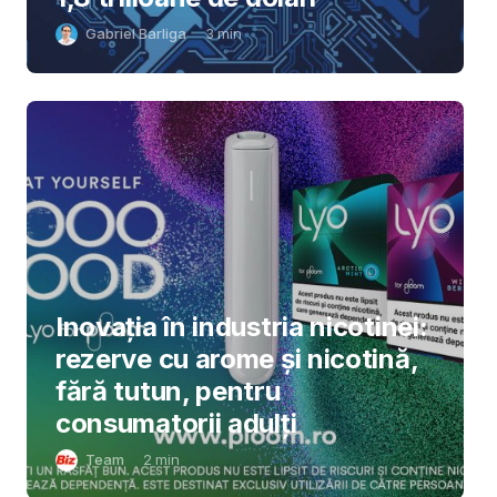
Gabriel Barliga
3
min
Inovația în industria nicotinei:
rezerve cu arome și nicotină,
fără tutun, pentru
consumatorii adulți
Team
2
min