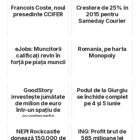
Francois Coste, noul
Crestere de 25% in
presedinte CCIFER
2015 pentru
Sameday Courier
eJobs: Muncitorii
Romania, pe harta
calificați revin în
Monopoly
forță pe piața muncii
GoodStory
Podul de la Giurgiu
investește jumătate
se închide complet
de milion de euro
pe 4 și 5 iunie
într-un spațiu de
evenimente
NEPI Rockcastle
ING: Profit brut de
donează 150.000 de
565 milioane lei