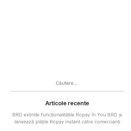
Caută
după:
Articole recente
BRD extinde funcționalitățile Ropay în You BRD și
lansează plățile Ropay instant către comercianți