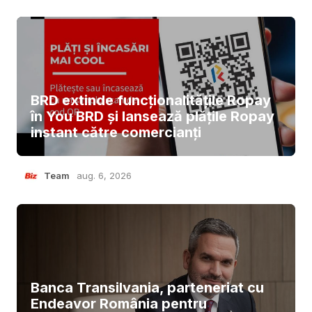
BRD extinde funcționalitățile Ropay
în You BRD și lansează plățile Ropay
instant către comercianți
Team
aug. 6, 2026
Banca Transilvania, parteneriat cu
Endeavor România pentru