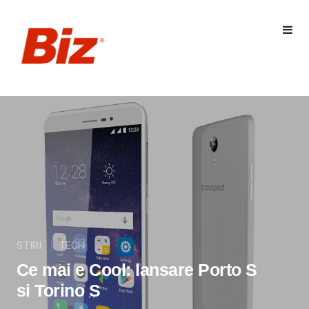
STIRI
TECH
Ce mai e Cool: lansare Porto S
si Torino S