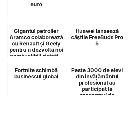
euro
Gigantul petrolier
Huawei lansează
Aramco colaborează
căștile FreeBuds Pro
cu Renault și Geely
5
pentru a dezvolta noi
combustibili sinteti...
Fortnite schimbă
Peste 3000 de elevi
businessul global
din învățământul
profesional au
participat la
programul de
educație financiară
a...