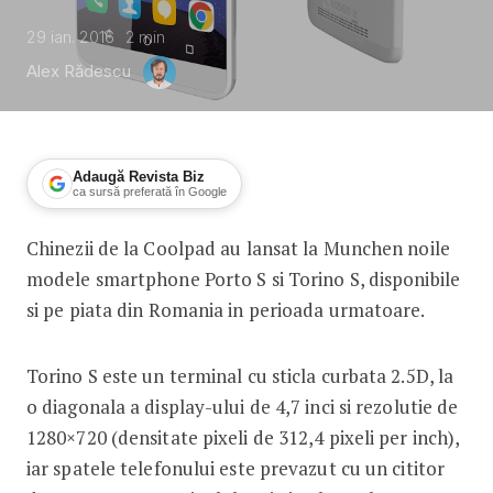
29 ian. 2016
2
min
Alex Rădescu
Adaugă Revista Biz
ca sursă preferată în Google
Chinezii de la Coolpad au lansat la Munchen noile
Ce mai e Cool: lansare Porto S si Tori
modele smartphone Porto S si Torino S, disponibile
si pe piata din Romania in perioada urmatoare.
Torino S este un terminal cu sticla curbata 2.5D, la
o diagonala a display-ului de 4,7 inci si rezolutie de
1280×720 (densitate pixeli de 312,4 pixeli per inch),
iar spatele telefonului este prevazut cu un cititor