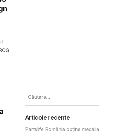
ign
ot
 ROG
Caută
după:
a
Articole recente
Partslife România obține medalia