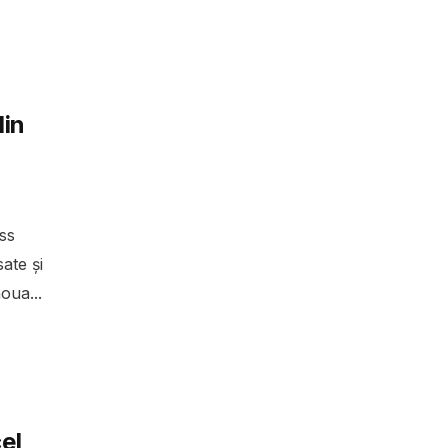
din
ss
ate și
oua...
el