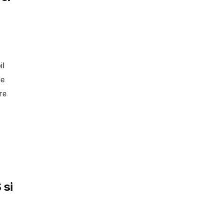
il
de
re
 si