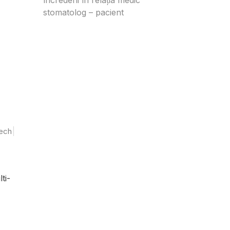
stomatolog – pacient
ech
ti-