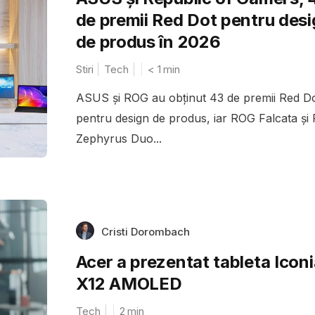
de premii Red Dot pentru des
de produs în 2026
Stiri
Tech
< 1
min
ASUS și ROG au obținut 43 de premii Red D
pentru design de produs, iar ROG Falcata și
Zephyrus Duo...
Cristi Dorombach
Acer a prezentat tableta Iconi
X12 AMOLED
Tech
2
min