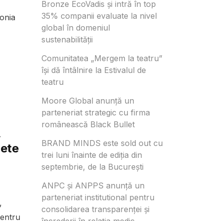
Bronze EcoVadis și intră în top
35% companii evaluate la nivel
onia
global în domeniul
sustenabilității
Comunitatea „Mergem la teatru”
își dă întâlnire la Estivalul de
teatru
Moore Global anunță un
parteneriat strategic cu firma
românească Black Bullet
,
BRAND MINDS este sold out cu
hete
trei luni înainte de ediția din
septembrie, de la București
ANPC și ANPPS anunță un
parteneriat institutional pentru
,
consolidarea transparenței și
pentru
încrederii în relația medic