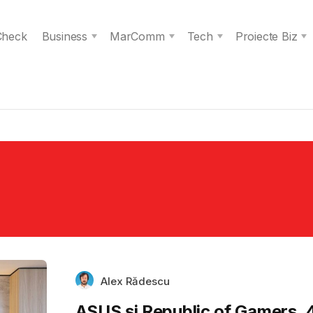
 Check
Business
MarComm
Tech
Proiecte Biz
Alex Rădescu
ASUS și Republic of Gamers, 