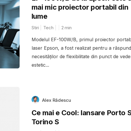
mai mic proiector portabil din
lume
Stiri
Tech
2
min
Modelul EF-100W/B, primul proiector portab
laser Epson, a fost realizat pentru a răspun
necesităților de flexibilitate din punct de vede
estetic...
Alex Rădescu
Ce mai e Cool: lansare Porto S
Torino S