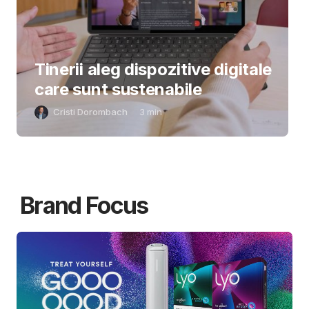
Tinerii aleg dispozitive digitale
care sunt sustenabile
Cristi Dorombach
3
min
Brand Focus