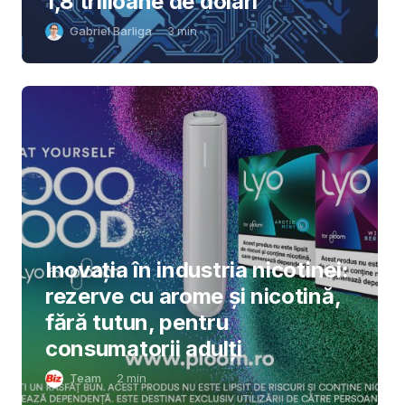
1,8 trilioane de dolari
Gabriel Barliga
3
min
Inovația în industria nicotinei:
rezerve cu arome și nicotină,
fără tutun, pentru
consumatorii adulți
Team
2
min