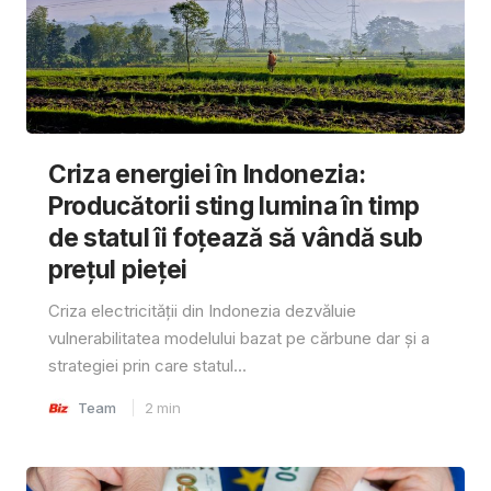
Criza energiei în Indonezia:
Producătorii sting lumina în timp
de statul îi foțează să vândă sub
prețul pieței
Criza electricității din Indonezia dezvăluie
vulnerabilitatea modelului bazat pe cărbune dar și a
strategiei prin care statul...
Team
2
min