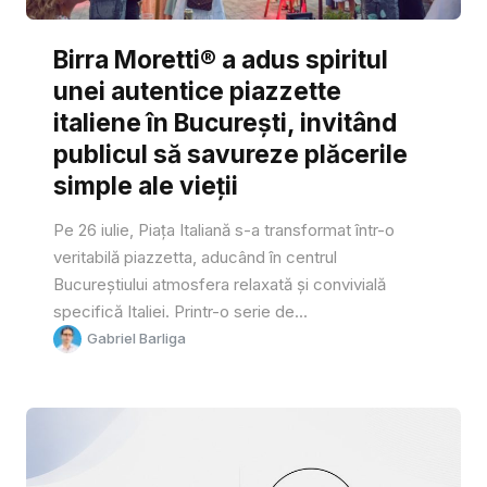
Birra Moretti® a adus spiritul
unei autentice piazzette
italiene în București, invitând
publicul să savureze plăcerile
simple ale vieții
Pe 26 iulie, Piața Italiană s-a transformat într-o
veritabilă piazzetta, aducând în centrul
Bucureștiului atmosfera relaxată și convivială
specifică Italiei. Printr-o serie de...
Gabriel Barliga