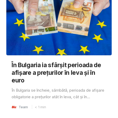
În Bulgaria ia sfârşit perioada de
afișare a prețurilor în ​​leva și în
euro
În Bulgaria se încheie, sâmbătă, perioada de afișare
obligatorie a prețurilor atât în ​​leva, cât și în...
Team
< 1
min