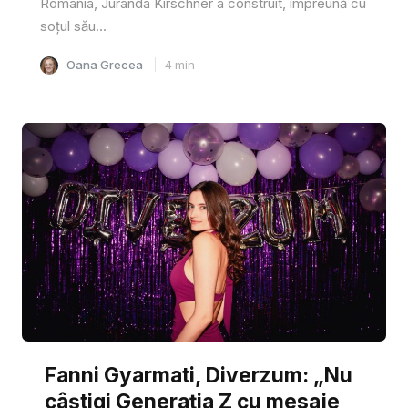
România, Juranda Kirschner a construit, împreună cu
soțul său...
Oana Grecea
4
min
Fanni Gyarmati, Diverzum: „Nu
câștigi Generația Z cu mesaje