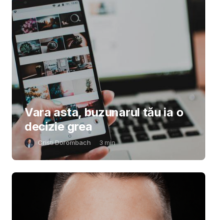
Vara asta, buzunarul tău ia o
decizie grea
Cristi Dorombach
3
min