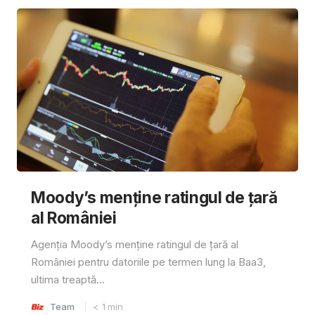
Moody’s menține ratingul de țară
al României
Agenția Moody’s menține ratingul de țară al
României pentru datoriile pe termen lung la Baa3,
ultima treaptă...
Team
< 1
min