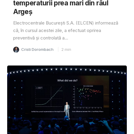
temperaturii prea mari din râul
Argeș
Electrocentrale București S.A. (ELCEN) informează
că, în cursul acestei zile, a efectuat oprirea
preventivă și controlată a...
Cristi Dorombach
2
min