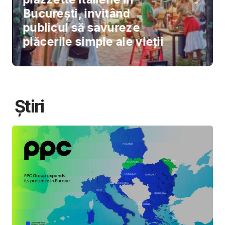
București, invitând
publicul să savureze
plăcerile simple ale vieții
Știri