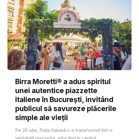
Birra Moretti® a adus spiritul
unei autentice piazzette
italiene în București, invitând
publicul să savureze plăcerile
simple ale vieții
Pe 26 iulie, Piața Italiană s-a transformat într-o
veritabilă piazzetta, aducând în centrul