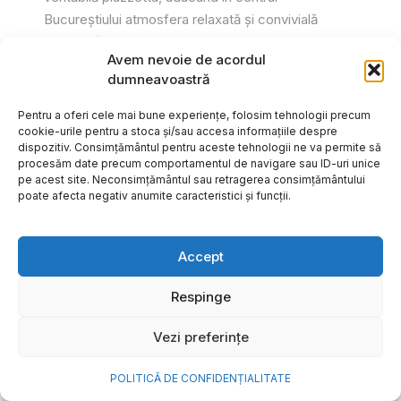
Bucureștiului atmosfera relaxată și convivială
specifică Italiei. Printr-o serie de...
Avem nevoie de acordul
Gabriel Barliga
dumneavoastră
Pentru a oferi cele mai bune experiențe, folosim tehnologii precum
cookie-urile pentru a stoca și/sau accesa informațiile despre
dispozitiv. Consimțământul pentru aceste tehnologii ne va permite să
procesăm date precum comportamentul de navigare sau ID-uri unice
pe acest site. Neconsimțământul sau retragerea consimțământului
poate afecta negativ anumite caracteristici și funcții.
Accept
Respinge
Vezi preferințe
Cum transformi cele mai
POLITICĂ DE CONFIDENȚIALITATE
frumoase amintiri ale verii într-