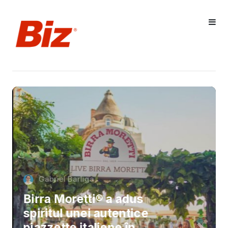
Gabriel Barliga
Birra Moretti® a adus
spiritul unei autentice
piazzette italiene în