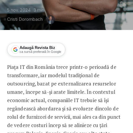
5 nov. 2024
3
min
Cristi Dorombach
Adaugă Revista Biz
ca sursă preferată în Google
Piața IT din România trece printr-o perioadă de
Cegeka: Companiile IT trebuie să schi
transformare, iar modelul tradițional de
outsourcing, bazat pe externalizarea resurselor
umane, începe să-și arate limitele. În contextul
economic actual, companiile IT trebuie să își
regândească abordarea și să evolueze dincolo de
rolul de furnizori de servicii, mai ales ca din punct
de vedere costuri încep să se alinieze cu țări