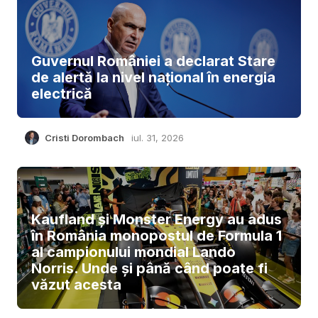
Guvernul României a declarat Stare
de alertă la nivel național în energia
electrică
Cristi Dorombach
iul. 31, 2026
Kaufland și Monster Energy au adus
în România monopostul de Formula 1
al campionului mondial Lando
Norris. Unde și până când poate fi
văzut acesta