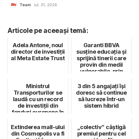
Team
iul. 31, 2026
Articole pe aceeași temă:
Adela Antone, noul
Garanti BBVA
director de investiții
susține educația și
al Meta Estate Trust
sprijină tinerii care
provin din medii
vulnerabile, prin
proiectul ...
Ministrul
3 din 5 angajați își
Transporturilor se
doresc să continue
laudă cu un record
să lucreze într-un
de investiții din
sistem hibrid
fonduri europene în
drumuri și căi...
Extinderea mall-ului
„colectiv” câștigă
din Cosmopolis va fi
premiul pentru cel