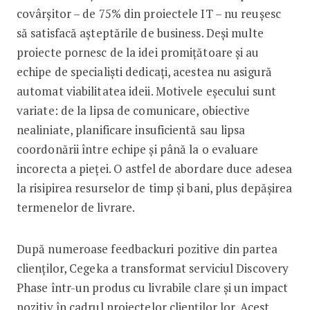
covârșitor – de 75% din proiectele IT – nu reușesc
să satisfacă așteptările de business. Deși multe
proiecte pornesc de la idei promițătoare și au
echipe de specialiști dedicați, acestea nu asigură
automat viabilitatea ideii. Motivele eșecului sunt
variate: de la lipsa de comunicare, obiective
nealiniate, planificare insuficientă sau lipsa
coordonării între echipe și până la o evaluare
incorecta a pieței. O astfel de abordare duce adesea
la risipirea resurselor de timp și bani, plus depășirea
termenelor de livrare.
După numeroase feedbackuri pozitive din partea
clienților, Cegeka a transformat serviciul Discovery
Phase într-un produs cu livrabile clare și un impact
pozitiv în cadrul proiectelor clienților lor. Acest