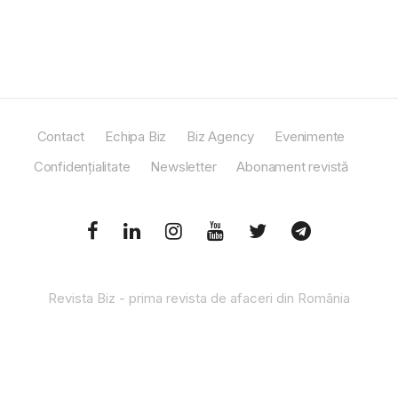
Contact
Echipa Biz
Biz Agency
Evenimente
Confidențialitate
Newsletter
Abonament revistă
Revista Biz - prima revista de afaceri din România