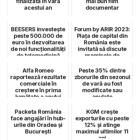
finalizată în vara
mai bun film
acestui an
documentar
BEESERS investește
Forum by ARIR 2023:
peste 500.000 de
Piața de capital din
euro în dezvoltarea
România este
de noi funcționalități
invitată să discute
de telemedicină
premisele de
creștere și i...
Alfa Romeo
Peste 35% dintre
raportează rezultate
zborurile din sezonul
comerciale în
de vară au fost
creștere în prima
modificate sau
jumătate a anului
anulate
2025
Packeta România
KGM crește
face angajări în hub-
exporturile cu peste
urile din Oradea și
12% și atinge
București
maximul ultimilor 11
ani