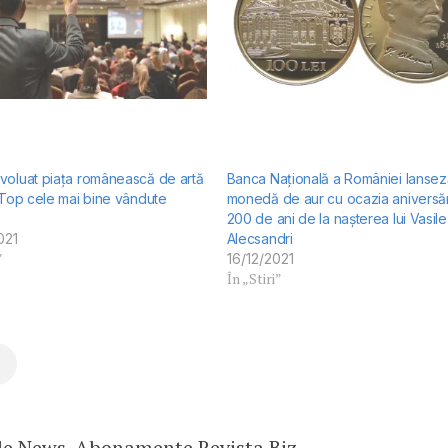
voluat piața românească de artă
Banca Națională a României lansez
 Top cele mai bine vândute
monedă de aur cu ocazia aniversăr
200 de ani de la nașterea lui Vasile
021
Alecsandri
”
16/12/2021
În „Stiri”
le News
.
Abonamente Revista Biz