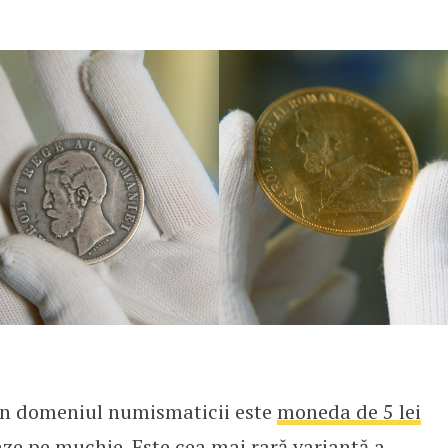
în domeniul numismaticii este
moneda de 5 lei
raze pe muchie. Este cea mai rară variantă a