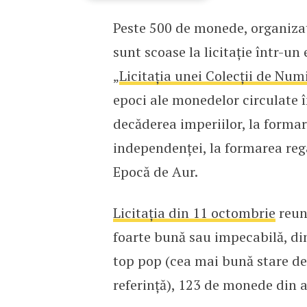
Peste 500 de monede, organizate
Cele mai rare monede rom
sunt scoase la licitație într-
„
Licitația unei Colecții de N
epoci ale monedelor circulate 
decăderea imperiilor, la forma
independenței, la formarea reg
Epocă de Aur.
Licitația din 11 octombrie
reun
foarte bună sau impecabilă, di
top pop (cea mai bună stare d
referință), 123 de monede din ar