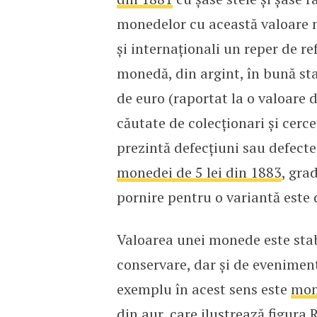
monedelor cu această valoare n
și internaționali un reper de 
monedă, din argint, în bună sta
de euro (raportat la o valoare d
căutate de colecționari și cerc
prezintă defecțiuni sau defect
monedei de 5 lei din 1883
, gra
pornire pentru o variantă este 
Valoarea unei monede este stabi
conservare, dar și de eveniment
exemplu în acest sens este
mon
din aur, care ilustrează figura