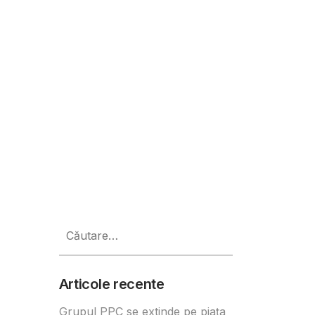
Caută
după:
Articole recente
Grupul PPC se extinde pe piața