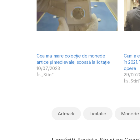
Cea mai mare colecție de monede
Cum a e
antice și medievale, scoasă la licitație
în 2021.
10/07/2023
opere
În „Stiri”
29/12/2
În „Stiri
Artmark
Licitatie
Monede
Urmăriți Revista Biz și pe
Goog