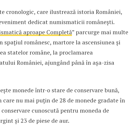
 cronologic, care ilustrează istoria României,
ânești, scoase la licitație
un eveniment dedicat numismaticii românești.
umismatică aproape Completă
” parcurge mai multe
în spațiul românesc, martore la ascensiunea și
rea statelor române, la proclamarea
atului României, ajungând până în așa-zisa
ește monede într-o stare de conservare bună,
n care nu mai puțin de 28 de monede gradate în
e conservare cunoscută pentru moneda de
gint și 23 de piese de aur.