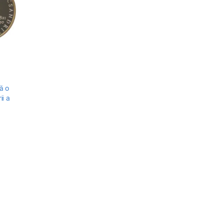
ă o
ii a