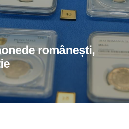
monede românești,
ție