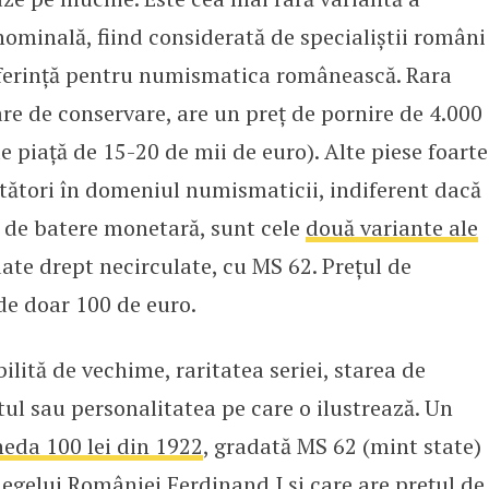
ominală, fiind considerată de specialiștii români
referință pentru numismatica românească. Rara
re de conservare, are un preț de pornire de 4.000
e piață de 15-20 de mii de euro). Alte piese foarte
etători în domeniul numismaticii, indiferent dacă
e de batere monetară, sunt cele
două variante ale
date drept necirculate, cu MS 62. Prețul de
de doar 100 de euro.
lită de vechime, raritatea seriei, starea de
ul sau personalitatea pe care o ilustrează. Un
eda 100 lei din 1922
, gradată MS 62 (mint state)
 Regelui României Ferdinand I și care are prețul de