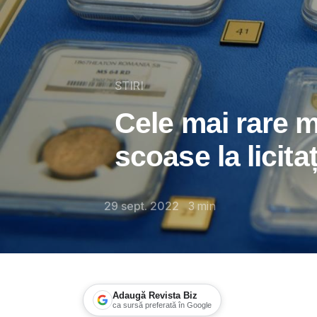
STIRI
Cele mai rare 
scoase la licita
29 sept. 2022
3
min
Adaugă Revista Biz
ca sursă preferată în Google