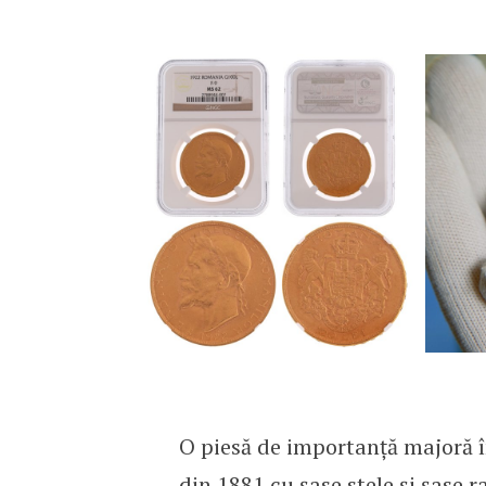
O piesă de importanță majoră 
din 1881
cu șase stele și șase 