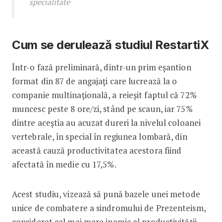
specialitate
Cum se derulează studiul RestartiX
Într-o fază preliminară, dintr-un prim eșantion
format din 87 de angajați care lucrează la o
companie multinațională, a reieșit faptul că 72%
muncesc peste 8 ore/zi, stând pe scaun, iar 75%
dintre aceștia au acuzat dureri la nivelul coloanei
vertebrale, în special în regiunea lombară, din
această cauză productivitatea acestora fiind
afectată în medie cu 17,5%.
Acest studiu, vizează să pună bazele unei metode
unice de combatere a sindromului de Prezenteism,
considerat cel mai mare inamic al productivității