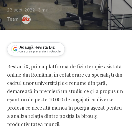
23 sept. 2022
3
min
Team
Adaugă Revista Biz
ca sursă preferată în Google
RestartiX, prima platformă de fizioterapie asistată
RestartiX lansează primul studiu din Ro
online din România, în colaborare cu specialiști din
cadrul unor universități de renume din țară,
demarează în premieră un studiu ce și-a propus un
eșantion de peste 10.000 de angajați cu diverse
profesii ce necesită munca în poziția așezat pentru
a analiza relația dintre poziția la birou și
productivitatea muncii.