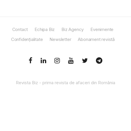
Contact
Echipa Biz
Biz Agency
Evenimente
Confidențialitate
Newsletter
Abonament revistă
Revista Biz - prima revista de afaceri din România