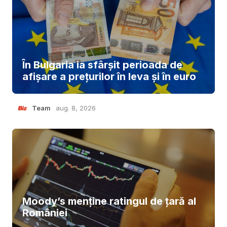
În Bulgaria ia sfârşit perioada de
afișare a prețurilor în ​​leva și în euro
Team
aug. 8, 2026
Moody’s menține ratingul de țară al
României