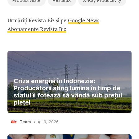
Productivitate
RestartiX
X-Ray Productivity
Urmăriți Revista Biz și pe
Google News
.
Abonamente Revista Biz
Criza energiei în Indonezia:
Producătorii sting lumina în timp de
statul îi foțează să vândă sub prețul
pieței
Team
aug. 9, 2026