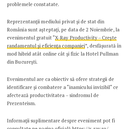
problemele constatate.
Reprezentanții mediului privat și de stat din
România sunt așteptați, pe data de 2 Noiembrie, la
evenimentul gratuit “
X-Ray Productivity – Crește
randamentul și eficiența companiei
”, desfășurată în
mod hibrid atât online cât și fizic la Hotel Pullman
din București.
Evenimentul are ca obiectiv să ofere strategii de
identificare și combatere a “inamicului invizibil“ ce
afectează productivitatea – sindromul de
Prezenteism.
Informații suplimentare despre eveniment pot fi
consultate pe pagina oficială
https://x-ray.ro/
.