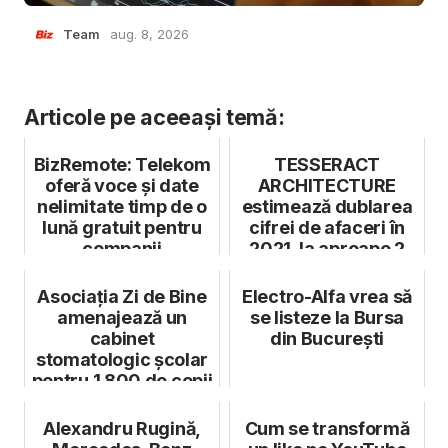
Team
aug. 8, 2026
Articole pe aceeași temă:
BizRemote: Telekom
TESSERACT
oferă voce și date
ARCHITECTURE
nelimitate timp de o
estimează dublarea
lună gratuit pentru
cifrei de afaceri în
companii
2021, la aproape 2
milioane EUR
Asociația Zi de Bine
Electro-Alfa vrea să
amenajează un
se listeze la Bursa
cabinet
din București
stomatologic școlar
pentru 1.800 de copii
din cinci comun...
Alexandru Rugină,
Cum se transformă