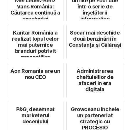
Mercedes-Benz
un like pe YouTube
Vans România:
într-o serie de
Căutarea continuă a
înșelătorii
excelenței
informatice
Kantar România a
Socar mai deschide
realizat topul celor
două benzinării în
mai puternice
Constanța și Călărași
branduri potrivit
percepțiilor
consumatorilor
Aon Romania are un
Administrarea
nou CEO
cheltuielilor de
afaceri in era
digitala
P&G, desemnat
Growceanu încheie
marketerul
un parteneriat
deceniului
strategic cu
PROCESIO