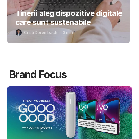
Tinerii aleg dispozitive digitale
care sunt sustenabile
Cristi Dorombach
3
min
Brand Focus