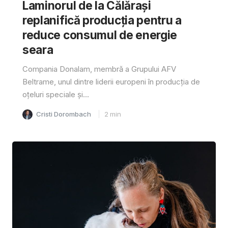
Laminorul de la Călărași
replanifică producția pentru a
reduce consumul de energie
seara
Compania Donalam, membră a Grupului AFV
Beltrame, unul dintre liderii europeni în producția de
oțeluri speciale și...
Cristi Dorombach
2
min