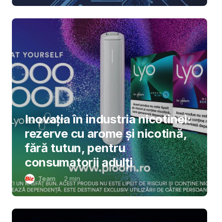
Inovația în industria nicotinei:
rezerve cu arome și nicotină,
fără tutun, pentru
consumatorii adulți
Team
2
min