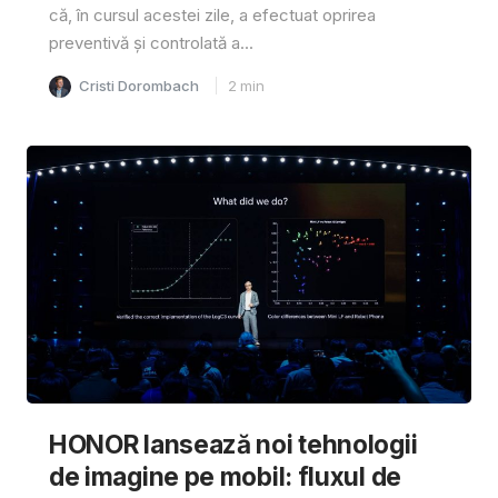
că, în cursul acestei zile, a efectuat oprirea
preventivă și controlată a...
Cristi Dorombach
2
min
HONOR lansează noi tehnologii
de imagine pe mobil: fluxul de