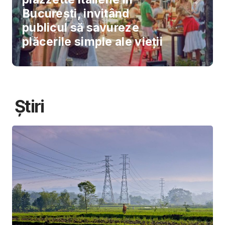
București, invitând
publicul să savureze
plăcerile simple ale vieții
Știri