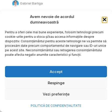
Gabriel Barliga
Avem nevoie de acordul
dumneavoastră
Pentru a oferi cele mai bune experiențe, folosim tehnologii precum
cookie-urile pentru a stoca și/sau accesa informațiile despre
dispozitiv. Consimțământul pentru aceste tehnologii ne va permite să
procesăm date precum comportamentul de navigare sau ID-uri unice
pe acest site. Neconsimțământul sau retragerea consimțământului
poate afecta negativ anumite caracteristici și funcții.
Accept
Respinge
Cum transformi cele mai
Vezi preferințe
frumoase amintiri ale verii într-
o bijuterie Pandora pe care o
POLITICĂ DE CONFIDENȚIALITATE
porți zi de zi