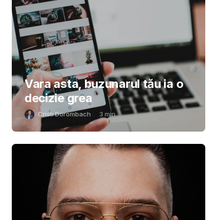
Vara asta, buzunarul tău ia o
decizie grea
Cristi Dorombach
3
min