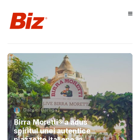
Gabriel Barliga
Birra Moretti® a adus
spiritul unei autentice
piazzette italiene în