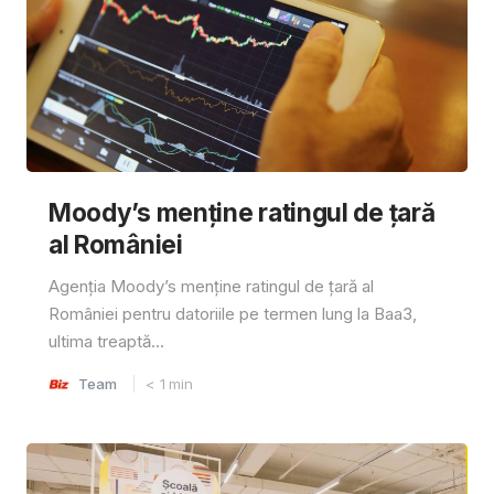
Moody’s menține ratingul de țară
al României
Agenția Moody’s menține ratingul de țară al
României pentru datoriile pe termen lung la Baa3,
ultima treaptă...
Team
< 1
min