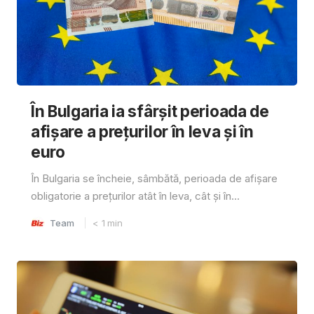
În Bulgaria ia sfârşit perioada de
afișare a prețurilor în ​​leva și în
euro
În Bulgaria se încheie, sâmbătă, perioada de afișare
obligatorie a prețurilor atât în ​​leva, cât și în...
Team
< 1
min