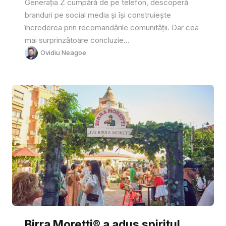
Generația Z cumpără de pe telefon, descoperă
branduri pe social media și își construiește
încrederea prin recomandările comunității. Dar cea
mai surprinzătoare concluzie...
Ovidiu Neagoe
Birra Moretti® a adus spiritul