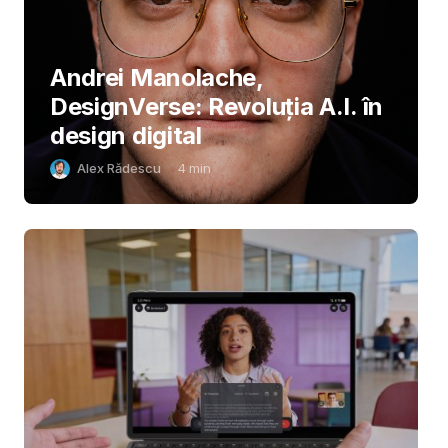
Andrei Manolache,
DesignVerse: Revoluția A.I. în
design digital
Alex Rădescu
4
min