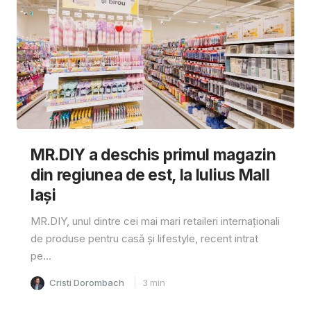
MR.DIY a deschis primul magazin
din regiunea de est, la Iulius Mall
Iași
MR.DIY, unul dintre cei mai mari retaileri internaționali
de produse pentru casă și lifestyle, recent intrat
pe...
Cristi Dorombach
3
min