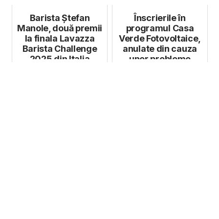
Barista Ștefan
Înscrierile în
Manole, două premii
programul Casa
la finala Lavazza
Verde Fotovoltaice,
Barista Challenge
anulate din cauza
2025 din Italia
unor probleme
tehnice