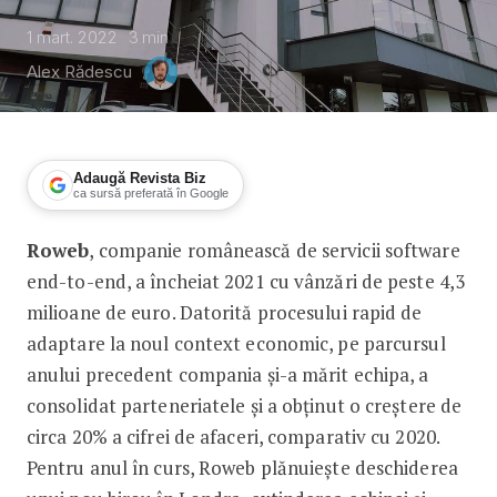
1 mart. 2022
3
min
Alex Rădescu
Adaugă Revista Biz
ca sursă preferată în Google
Roweb
, companie românească de servicii software
Cifra de afaceri Roweb, în creștere c
end-to-end, a încheiat 2021 cu vânzări de peste 4,3
milioane de euro. Datorită procesului rapid de
adaptare la noul context economic, pe parcursul
anului precedent compania și-a mărit echipa, a
consolidat parteneriatele și a obținut o creștere de
circa 20% a cifrei de afaceri, comparativ cu 2020.
Pentru anul în curs, Roweb plănuiește deschiderea