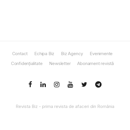
Contact
Echipa Biz
Biz Agency
Evenimente
Confidențialitate
Newsletter
Abonament revistă
Revista Biz - prima revista de afaceri din România