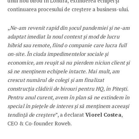
unui nou birou în Londra, extinderea echipei și
continuarea procesului de creștere a business-ului.
„
Ne-am revenit rapid din șocul pandemiei și ne-am
adaptat imediat la noul context și mod de lucru
hibrid sau remote, fiind o companie care lucra full
on-site. În ciuda impedimentelor sociale și
economice, am reușit să nu pierdem niciun client și
să ne menținem echipele intacte. Mai mult, am
crescut numărul de colegi și am finalizat
construcția clădirii de birouri pentru HQ, în Pitești.
Pentru anul curent, avem în plan să ne extindem în
special în piețele de interes și să menținem aceeași
tendință de creștere
”, a declarat
Viorel Costea
,
CEO & Co-founder Roweb.