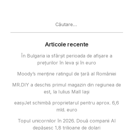
Caută
după:
Articole recente
În Bulgaria ia sfârşit perioada de afișare a
prețurilor în ​​leva și în euro
Moody’s menține ratingul de țară al României
MR.DIY a deschis primul magazin din regiunea de
est, la Iulius Mall Iași
easyJet schimbă proprietarul pentru aprox. 6,6
mld. euro
Topul unicornilor în 2026. Două companii AI
depășesc 1,8 trilioane de dolari