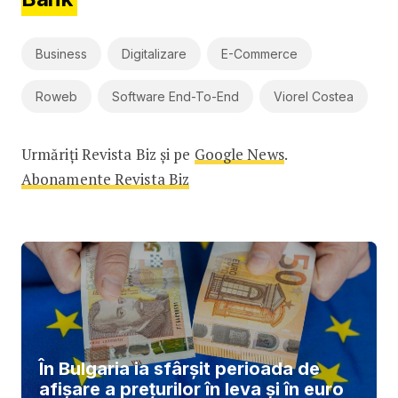
Business
Digitalizare
E-Commerce
Roweb
Software End-To-End
Viorel Costea
Urmăriți Revista Biz și pe
Google News
.
Abonamente Revista Biz
În Bulgaria ia sfârşit perioada de
afișare a prețurilor în ​​leva și în euro