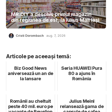
MR.DIY a deschis primul magazin
din regiunea de est, la Iulius Mall Iași
Cristi Dorombach
aug. 7, 2026
Articole pe aceeași temă:
Biz Good News
Seria HUAWEI Pura
aniversează un an de
80 a ajuns în
la lansare
România
Românii au cheltuit
Julius Meinl
peste 40 mil. euro pe
relansează gama de
vacanțe de Revelion
capsule de cafea