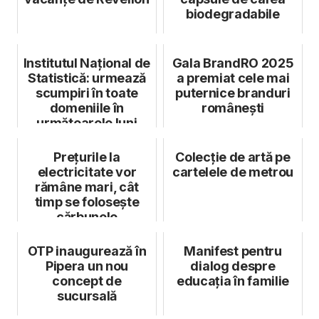
biodegradabile
Institutul Național de
Gala BrandRO 2025
Statistică: urmează
a premiat cele mai
scumpiri în toate
puternice branduri
domeniile în
românești
următoarele luni
Prețurile la
Colecție de artă pe
electricitate vor
cartelele de metrou
rămâne mari, cât
timp se folosește
cărbunele
OTP inaugurează în
Manifest pentru
Pipera un nou
dialog despre
concept de
educația în familie
sucursală