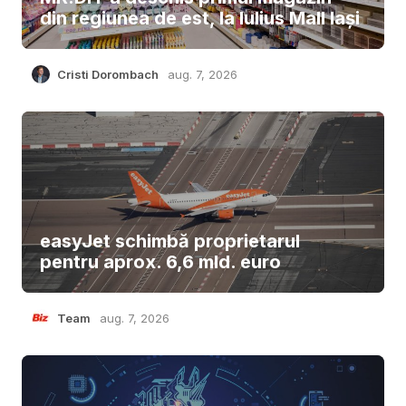
din regiunea de est, la Iulius Mall Iași
Cristi Dorombach
aug. 7, 2026
easyJet schimbă proprietarul
pentru aprox. 6,6 mld. euro
Team
aug. 7, 2026