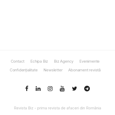
Contact
Echipa Biz
Biz Agency
Evenimente
Confidențialitate
Newsletter
Abonament revistă
Revista Biz - prima revista de afaceri din România