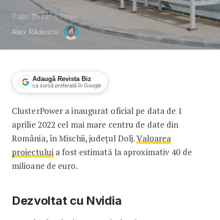
7 apr. 2022
< 1
min
Alex Rădescu
Adaugă Revista Biz
ca sursă preferată în Google
ClusterPower a inaugurat oficial pe data de 1
ClusterPower inaugurează cel mai ma
aprilie 2022 cel mai mare centru de date din
România, în Mischii, județul Dolj.
Valoarea
proiectului
a fost estimată la aproximativ 40 de
milioane de euro.
Dezvoltat cu Nvidia