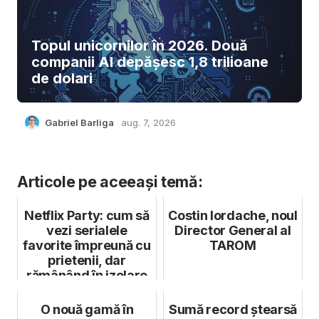
Topul unicornilor în 2026. Două
companii AI depășesc 1,8 trilioane
de dolari
Gabriel Barliga
aug. 7, 2026
Articole pe aceeași temă:
Netflix Party: cum să
Costin Iordache, noul
vezi serialele
Director General al
favorite împreună cu
TAROM
prietenii, dar
rămânând în izolare
O nouă gamă în
Sumă record ștearsă