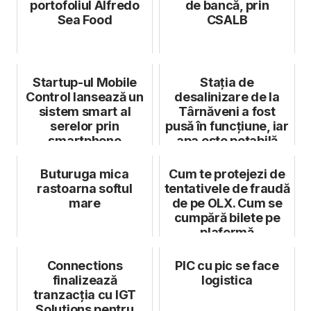
portofoliul Alfredo
de bancă, prin
Sea Food
CSALB
Startup-ul Mobile
Stația de
Control lansează un
desalinizare de la
sistem smart al
Târnăveni a fost
serelor prin
pusă în funcțiune, iar
smartphone
apa este potabilă
Buturuga mica
Cum te protejezi de
rastoarna softul
tentativele de fraudă
mare
de pe OLX. Cum se
cumpără bilete pe
plaformă
Connections
PIC cu pic se face
finalizează
logistica
tranzacția cu IGT
Solutions pentru