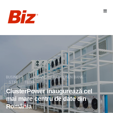
BUSINESS
COMPANII BY RAIFFEISEN BANK
STIRI
TECH
ClusterPower inaugurează cel
mai mare centru de date din
România