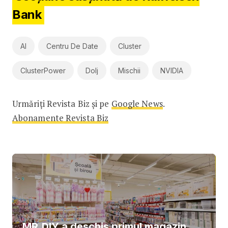
Bank
AI
Centru De Date
Cluster
ClusterPower
Dolj
Mischii
NVIDIA
Urmăriți Revista Biz și pe
Google News
.
Abonamente Revista Biz
MR.DIY a deschis primul magazin