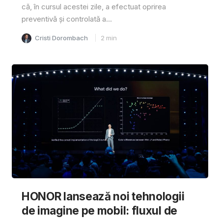
că, în cursul acestei zile, a efectuat oprirea
preventivă și controlată a...
Cristi Dorombach
2
min
HONOR lansează noi tehnologii
de imagine pe mobil: fluxul de