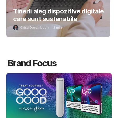
Tinerii aleg dispozitive digitale
care sunt sustenabile
Cristi Dorombach
3
min
Brand Focus