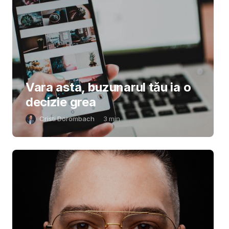
Vara asta, buzunarul tău ia o
decizie grea
Cristi Dorombach
3
min