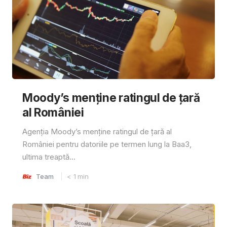
Moody’s menține ratingul de țară
al României
Agenția Moody’s menține ratingul de țară al
României pentru datoriile pe termen lung la Baa3,
ultima treaptă...
Team
< 1
min