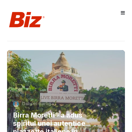
Gabriel Barliga
Birra Moretti® a adus
spiritul unei autentice
piazzette italiene în