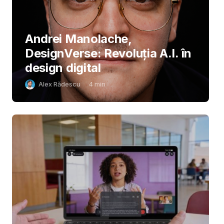
Andrei Manolache,
DesignVerse: Revoluția A.I. în
design digital
Alex Rădescu
4
min