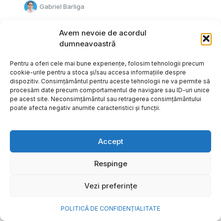
Gabriel Barliga
Avem nevoie de acordul
dumneavoastră
Pentru a oferi cele mai bune experiențe, folosim tehnologii precum
cookie-urile pentru a stoca și/sau accesa informațiile despre
dispozitiv. Consimțământul pentru aceste tehnologii ne va permite să
procesăm date precum comportamentul de navigare sau ID-uri unice
pe acest site. Neconsimțământul sau retragerea consimțământului
poate afecta negativ anumite caracteristici și funcții.
Accept
Respinge
Cum transformi cele mai
Vezi preferințe
frumoase amintiri ale verii într-
o bijuterie Pandora pe care o
POLITICĂ DE CONFIDENȚIALITATE
porți zi de zi