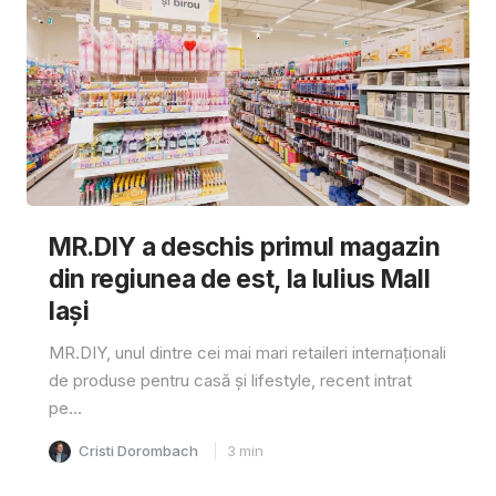
MR.DIY a deschis primul magazin
din regiunea de est, la Iulius Mall
Iași
MR.DIY, unul dintre cei mai mari retaileri internaționali
de produse pentru casă și lifestyle, recent intrat
pe...
Cristi Dorombach
3
min