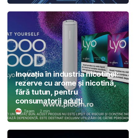
Inovația în industria nicotinei:
rezerve cu arome și nicotină,
fără tutun, pentru
consumatorii adulți
Team
2
min