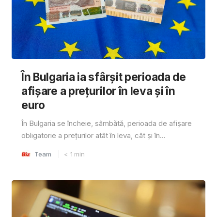
În Bulgaria ia sfârşit perioada de
afișare a prețurilor în ​​leva și în
euro
În Bulgaria se încheie, sâmbătă, perioada de afișare
obligatorie a prețurilor atât în ​​leva, cât și în...
Team
< 1
min