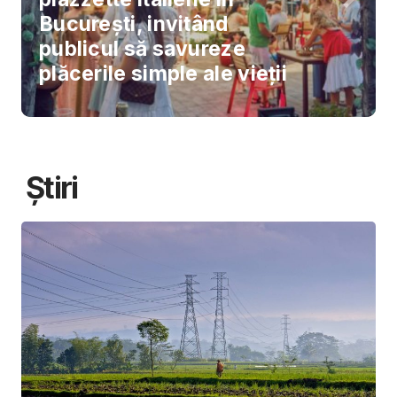
București, invitând
publicul să savureze
plăcerile simple ale vieții
Știri