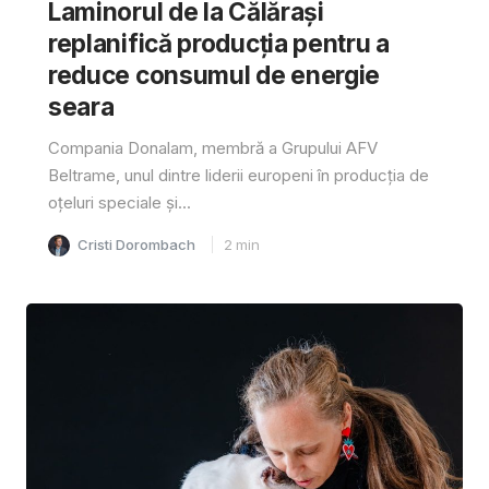
Laminorul de la Călărași
replanifică producția pentru a
reduce consumul de energie
seara
Compania Donalam, membră a Grupului AFV
Beltrame, unul dintre liderii europeni în producția de
oțeluri speciale și...
Cristi Dorombach
2
min