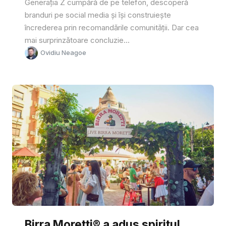
Generația Z cumpără de pe telefon, descoperă
branduri pe social media și își construiește
încrederea prin recomandările comunității. Dar cea
mai surprinzătoare concluzie...
Ovidiu Neagoe
Birra Moretti® a adus spiritul