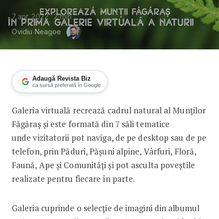
7 apr. 2022
2
min
Ovidiu Neagoe
Adaugă Revista Biz
ca sursă preferată în Google
Galeria virtuală recrează cadrul natural al Munților
Conservation Carpathia lansează o ex
Făgăraș și este formată din 7 săli tematice
unde vizitatorii pot naviga, de pe desktop sau de pe
telefon, prin Păduri, Pășuni alpine, Vârfuri, Floră,
Faună, Ape și Comunități și pot asculta poveștile
realizate pentru fiecare în parte.
Galeria cuprinde o selecție de imagini din albumul