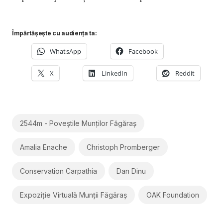
Împărtășește cu audiența ta:
WhatsApp
Facebook
X
LinkedIn
Reddit
2544m - Poveștile Munților Făgăraș
Amalia Enache
Christoph Promberger
Conservation Carpathia
Dan Dinu
Expoziție Virtuală Munții Făgăraș
OAK Foundation