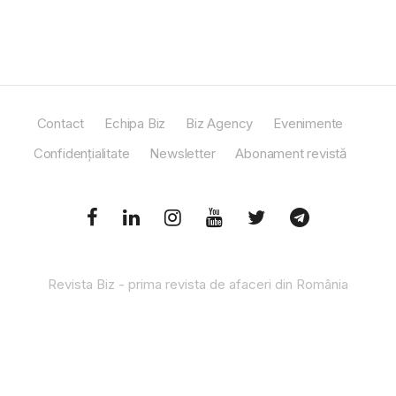
Contact
Echipa Biz
Biz Agency
Evenimente
Confidențialitate
Newsletter
Abonament revistă
Revista Biz - prima revista de afaceri din România