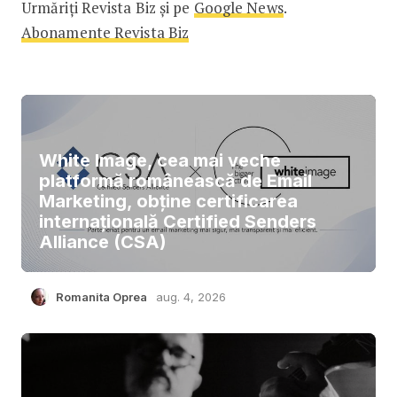
Urmăriți Revista Biz și pe
Google News
.
Abonamente Revista Biz
White Image, cea mai veche
platformă românească de Email
Marketing, obține certificarea
internațională Certified Senders
Alliance (CSA)
Romanita Oprea
aug. 4, 2026