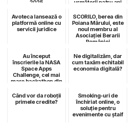
2025
următorii patru ani
Avoteca lansează o
SCORILO, berea din
platformă online cu
Poiana Mărului, este
servicii juridice
noul membru al
Asociației Berarii
României
Au început
Ne digitalizăm, dar
înscrierile la NASA
cum taxăm echitabil
Space Apps
economia digitală?
Challenge, cel mai
mare hackathon din
lume
Când vor da roboții
Smoking-uri de
primele credite?
închiriat online, o
soluție pentru
evenimente cu ștaif