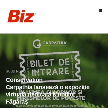
GOOD NEWS
STIRI
Conservation
Carpathia lansează o expoziție
virtuală dedicată Munților
Făgăraș