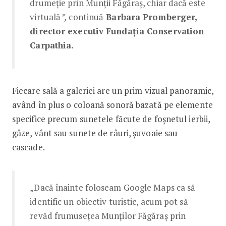
drumeție prin Munții Făgăraș, chiar dacă este
virtuală
”,
continuă
Barbara Promberger,
director executiv Fundația Conservation
Carpathia.
Fiecare sală a galeriei are un prim vizual panoramic,
având în plus o coloană sonoră bazată pe elemente
specifice precum sunetele făcute de foșnetul ierbii,
gâze, vânt sau sunete de râuri, șuvoaie sau
cascade.
„Dacă înainte foloseam Google Maps ca să
identific un obiectiv turistic, acum pot să
revăd frumusețea Munților Făgăraș prin