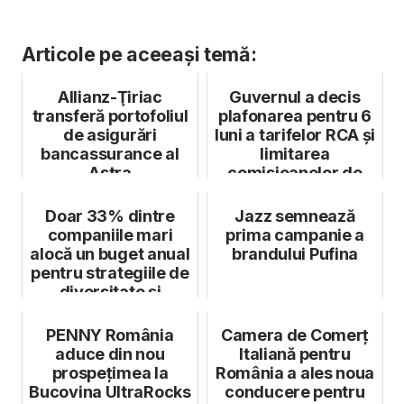
Articole pe aceeași temă:
Allianz-Ţiriac
Guvernul a decis
transferă portofoliul
plafonarea pentru 6
de asigurări
luni a tarifelor RCA și
bancassurance al
limitarea
Astra
comisioanelor de
distribuție
Doar 33% dintre
Jazz semnează
companiile mari
prima campanie a
alocă un buget anual
brandului Pufina
pentru strategiile de
diversitate și
incluziune
PENNY România
Camera de Comerț
aduce din nou
Italiană pentru
prospețimea la
România a ales noua
Bucovina UltraRocks
conducere pentru