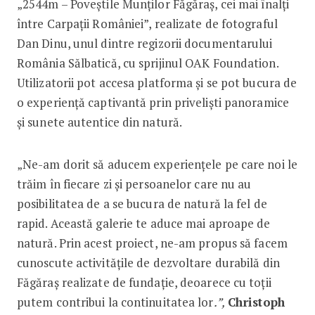
„2544m – Poveștile Munților Făgăraș, cei mai înalți
între Carpații României”, realizate de fotograful
Dan Dinu, unul dintre regizorii documentarului
România Sălbatică, cu sprijinul OAK Foundation.
Utilizatorii pot accesa platforma și se pot bucura de
o experiență captivantă prin priveliști panoramice
și sunete autentice din natură.
„Ne-am dorit să aducem experiențele pe care noi le
trăim în fiecare zi și persoanelor care nu au
posibilitatea de a se bucura de natură la fel de
rapid. Această galerie te aduce mai aproape de
natură. Prin acest proiect, ne-am propus să facem
cunoscute activitățile de dezvoltare durabilă din
Făgăraș realizate de fundație, deoarece cu toții
putem contribui la continuitatea lor
.”,
Christoph