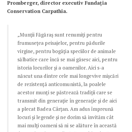
Promberger, director executiv Fundația
Conservation Carpathia.
„
Munții Făgăraș sunt renumiți pentru
frumusețea peisajelor, pentru pădurile
virgine, pentru bogăția speciilor de animale
sălbatice care încă se mai găsesc aici, pentru
istoria locurilor și a oamenilor. Aici s-a
născut una dintre cele mai longevive mișcări
de rezistență anticomunistă, la poalele
acestor munți se păstrează tradiții care se
transmit din generație în generație și de aici
a plecat Badea Cârțan. Am adus împreună
locuri și legende și ne dorim să invităm cât
mai mulți oameni să ni se alăture în această