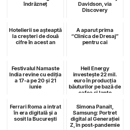
îndrăzneț
Davidson, via
Discovery
Hotelierii se așteaptă
A aparut prima
la creșteri de două
“Clinica de Dresaj”
cifre în acest an
pentru cai
Festivalul Namaste
Hell Energy
India revine cu ediția
investește 22 mil.
a 17-a pe 20 și 21
euro în producția
iunie
băuturilor pe bază de
cafea și lapte
Ferrari Roma a intrat
Simona Panait,
în era digitală și a
Samsung: Portret
sosit la București
digital al Generației
Z, în post-pandemie