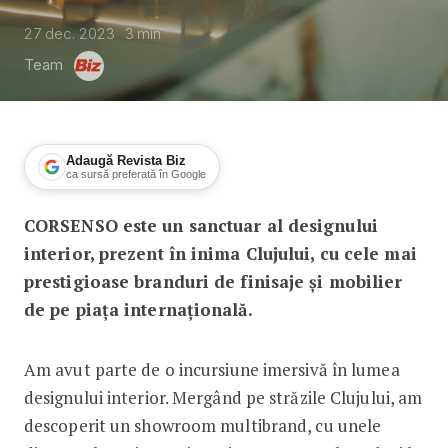
27 dec. 2023
3
min
Team
Adaugă Revista Biz
ca sursă preferată în Google
CORSENSO este un sanctuar al designului
CORSENSO: O călătorie multisenzorial
interior, prezent în inima Clujului, cu cele mai
prestigioase branduri de finisaje și mobilier
de pe piața internațională.
Am avut parte de o incursiune imersivă în lumea
designului interior. Mergând pe străzile Clujului, am
descoperit un showroom multibrand, cu unele