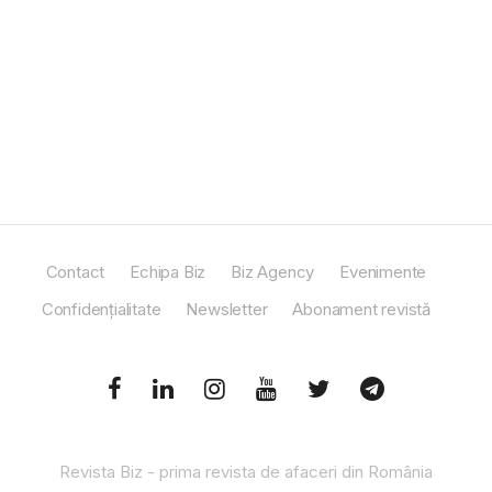
Contact
Echipa Biz
Biz Agency
Evenimente
Confidențialitate
Newsletter
Abonament revistă
Revista Biz - prima revista de afaceri din România