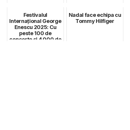
Festivalul
Nadal face echipa cu
Internațional George
Tommy Hilfiger
Enescu 2025: Cu
peste 100 de
concerte și 4.000 de
artiști invitați, ...