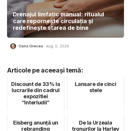
Drenajul limfatic manual: ritualul
care repornește circulația și
redefinește starea de bine
Oana Grecea
aug. 5, 2026
Articole pe aceeași temă:
Discount de 33% la
Lansare de cinci
lucrarile din cadrul
stele
expozitiei
“Interludii”
Eisberg anunță un
De la Urzeala
rebranding
tronurilor la Harley