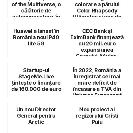
of the Multiverse, o
colorare a părului
călătorie de
Color Rhapsody
autocunoaștere, în
Ultimates și cea de
cadrul...
îngrij...
Huawei a lansat în
CEC Bank și
România noul P40
EximBank finanțează
lite 5G
cu 20 mil. euro
expansiunea
Grupului AAylex,
producătorul puilor
Coc...
Startup-ul
În 2022, România a
StageMe.Live
înregistrat cel mai
țintește o finanțare
mare deficit de
de 160.000 de euro
încasare a TVA din
Uniunea Europeană
Un nou Director
Nou proiect al
General pentru
regizorului Cristi
Arctic
Puiu