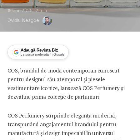
15 apr. 2025
2
min
Ovidiu Neagoe
Adaugă Revista Biz
ca sursă preferată în Google
COS, brandul de modă contemporan cunoscut
COS lansează prima colecție de parf
pentru designul său atemporal și piesele
vestimentare iconice, lansează COS Perfumery și
dezvăluie prima colecție de parfumuri
COS Perfumery surprinde eleganța modernă,
transpunând angajamentul brandului pentru
manufactură și design impecabil în universul