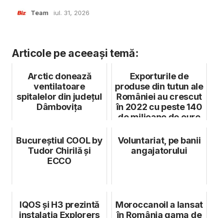
Team
iul. 31, 2026
Articole pe aceeași temă:
Arctic donează
Exporturile de
ventilatoare
produse din tutun ale
spitalelor din județul
României au crescut
Dâmbovița
în 2022 cu peste 140
de milioane de euro
Bucureştiul COOL by
Voluntariat, pe banii
Tudor Chirilă și
angajatorului
ECCO
IQOS și H3 prezintă
Moroccanoil a lansat
instalația Explorers
în România gama de