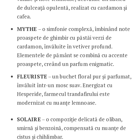
de dulceață opulentă, realizat cu cardamon și
cafea.
MYTHE
– o simfonie complexă, îmbinând note
proaspete de ghimbir cu păstăi verzi de
cardamon, învăluite în vetiver profund.
Elementele de pământ se combină cu accente
proaspete, creând un parfum enigmatic.
FLEURISTE
– un buchet floral pur și parfumat,
învăluit într-un mosc suav. Energizat cu
Hesperide, farmecul trandafirului este
modernizat cu nuanțe lemnoase.
SOLAIRE
– o compoziție delicată de oliban,
smirnă și benzoină, compensată cu nuanțe de
cistus și chihlimbar.