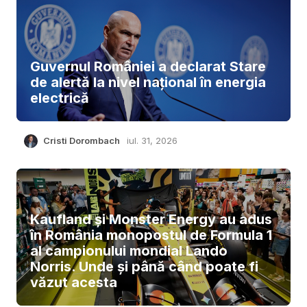
Guvernul României a declarat Stare
de alertă la nivel național în energia
electrică
Cristi Dorombach
iul. 31, 2026
Kaufland și Monster Energy au adus
în România monopostul de Formula 1
al campionului mondial Lando
Norris. Unde și până când poate fi
văzut acesta