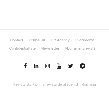
Contact
Echipa Biz
Biz Agency
Evenimente
Confidențialitate
Newsletter
Abonament revistă
Revista Biz - prima revista de afaceri din România