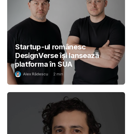
Startup-ul românesc
DesignVerse își lansează
platforma în SUA
Alex Rădescu
2
min