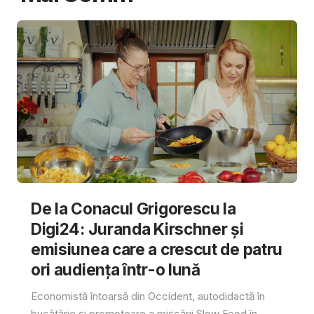
De la Conacul Grigorescu la
Digi24: Juranda Kirschner și
emisiunea care a crescut de patru
ori audiența într-o lună
Economistă întoarsă din Occident, autodidactă în
bucătărie și promotoare a mișcării Slow Food în