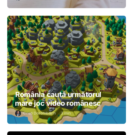
România caută următorul
mare joc video românesc
Cristi Dorombach
3
min