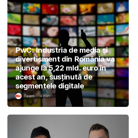
PwC: Industria de media și
divertisment din România va
ajunge la 5,22 mld. euro în
acest an, susținută de
segmentele digitale
Team
4
min