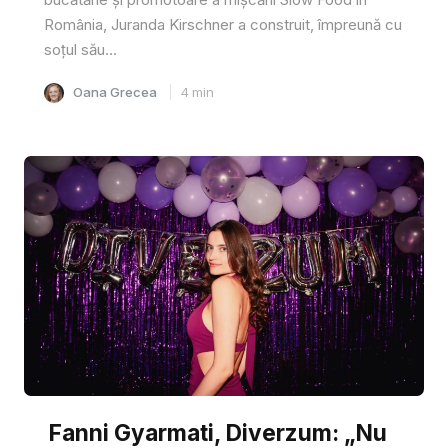
România, Juranda Kirschner a construit, împreună cu
soțul său...
Oana Grecea
4
min
Fanni Gyarmati, Diverzum: „Nu