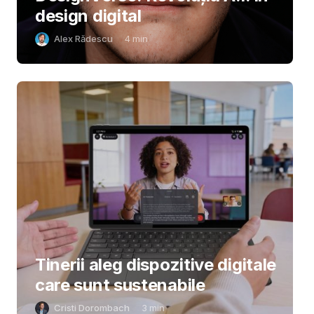
design digital
Alex Rădescu
4
min
Tinerii aleg dispozitive digitale
care sunt sustenabile
Cristi Dorombach
3
min