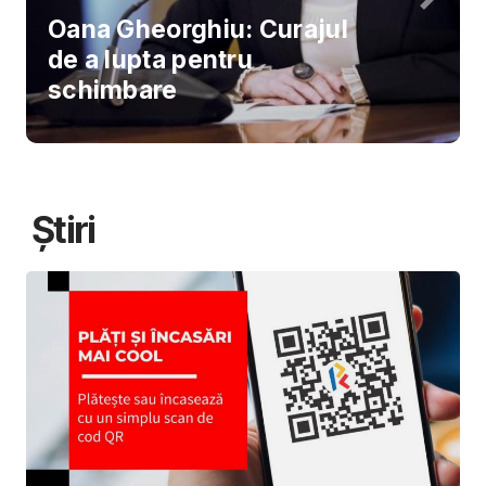
Oana Gheorghiu: Curajul
de a lupta pentru
schimbare
Știri