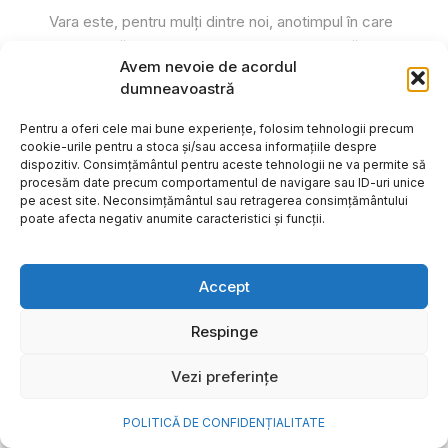
Vara este, pentru mulți dintre noi, anotimpul în care
se întâmplă cele mai importante lucruri. Plecăm în
Avem nevoie de acordul
vacanțe pe care le planificăm luni...
dumneavoastră
Cristiana Todiresei
Pentru a oferi cele mai bune experiențe, folosim tehnologii precum
cookie-urile pentru a stoca și/sau accesa informațiile despre
dispozitiv. Consimțământul pentru aceste tehnologii ne va permite să
procesăm date precum comportamentul de navigare sau ID-uri unice
pe acest site. Neconsimțământul sau retragerea consimțământului
poate afecta negativ anumite caracteristici și funcții.
Accept
Respinge
Vezi preferințe
POLITICĂ DE CONFIDENȚIALITATE
NOVA Power & Gas: un program