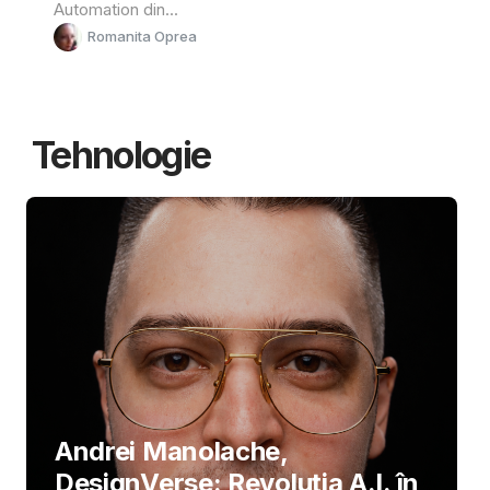
Automation din...
Romanita Oprea
Tehnologie
Andrei Manolache,
DesignVerse: Revoluția A.I. în