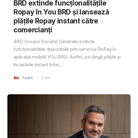
BRD extinde funcționalitățile
Ropay în You BRD și lansează
plățile Ropay instant către
comercianți
BRD Groupe Société Générale extinde
funcționalitățile disponibile prin serviciul RoPay în
aplicația mobilă YOU BRD. Astfel, pe lângă plățile și
încasările instant între...
Team
2
min