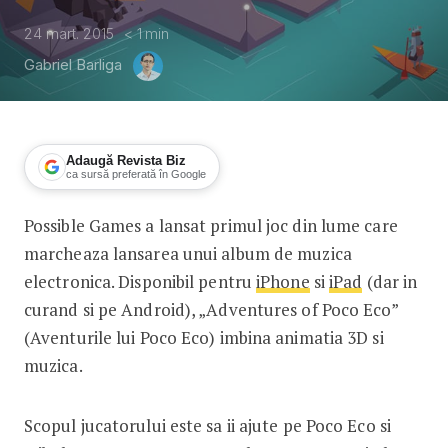
24 mart. 2015
< 1
min
Gabriel Barliga
Adaugă Revista Biz
ca sursă preferată în Google
Possible Games a lansat primul joc din lume care
Cum lansezi un album de muzica? Cu 
marcheaza lansarea unui album de muzica
electronica. Disponibil pentru
iPhone
si
iPad
(dar in
curand si pe Android), „Adventures of Poco Eco”
(Aventurile lui Poco Eco) imbina animatia 3D si
muzica.
Scopul jucatorului este sa ii ajute pe Poco Eco si