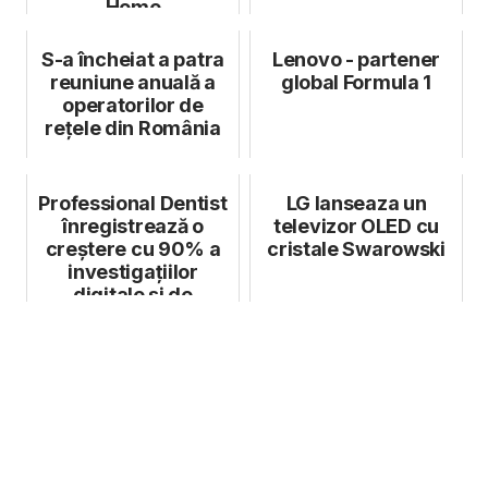
Home
S-a încheiat a patra
Lenovo - partener
reuniune anuală a
global Formula 1
operatorilor de
rețele din România
Professional Dentist
LG lanseaza un
înregistrează o
televizor OLED cu
creștere cu 90% a
cristale Swarowski
investigațiilor
digitale și de
diagnostic asi...