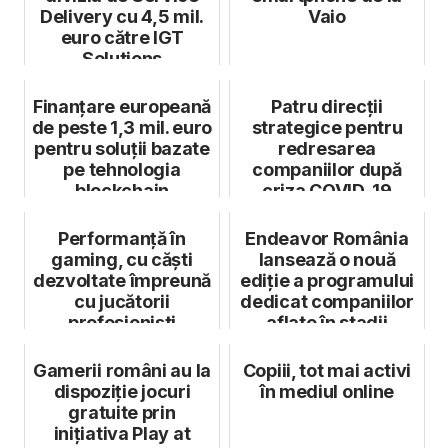
Delivery cu 4,5 mil.
Vaio
euro către IGT
Solutions
Finanțare europeană
Patru direcții
de peste 1,3 mil. euro
strategice pentru
pentru soluții bazate
redresarea
pe tehnologia
companiilor după
blockchain
criza COVID-19
Performanță în
Endeavor România
gaming, cu căști
lansează o nouă
dezvoltate împreună
ediție a programului
cu jucătorii
dedicat companiilor
profesioniști
aflate în stadii
avansate ...
Gamerii români au la
Copiii, tot mai activi
dispoziție jocuri
în mediul online
gratuite prin
inițiativa Play at