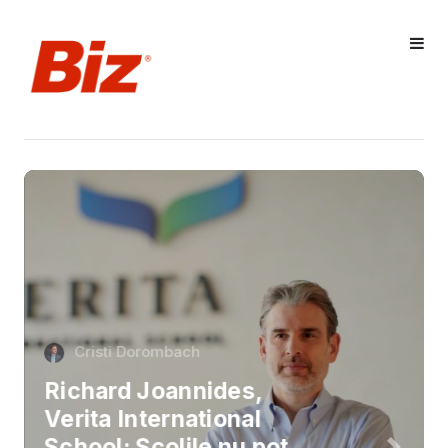
Cristi Dorombach
Richard Joannides,
Verita International
School: Școlile nu pot