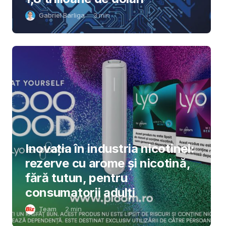
Gabriel Barliga
3
min
Inovația în industria nicotinei:
rezerve cu arome și nicotină,
fără tutun, pentru
consumatorii adulți
Team
2
min