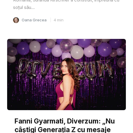
soțul său...
Oana Grecea
4
min
Fanni Gyarmati, Diverzum: „Nu
câștigi Generația Z cu mesaje