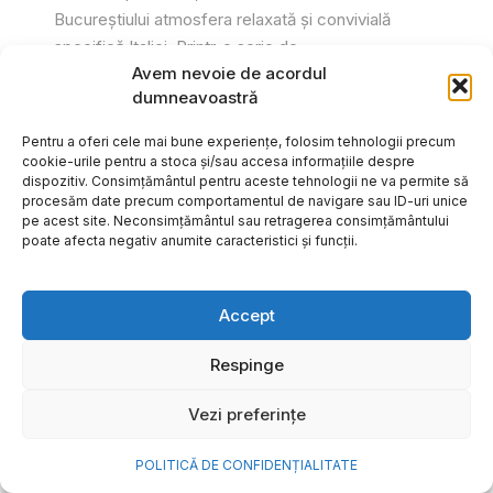
Bucureștiului atmosfera relaxată și convivială
specifică Italiei. Printr-o serie de...
Avem nevoie de acordul
Gabriel Barliga
dumneavoastră
Pentru a oferi cele mai bune experiențe, folosim tehnologii precum
cookie-urile pentru a stoca și/sau accesa informațiile despre
dispozitiv. Consimțământul pentru aceste tehnologii ne va permite să
procesăm date precum comportamentul de navigare sau ID-uri unice
pe acest site. Neconsimțământul sau retragerea consimțământului
poate afecta negativ anumite caracteristici și funcții.
Accept
Respinge
Vezi preferințe
Cum transformi cele mai
POLITICĂ DE CONFIDENȚIALITATE
frumoase amintiri ale verii într-