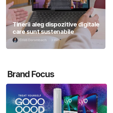
Tinerii aleg dispozitive digitale
care sunt sustenabile
Cristi Dorombach
3
min
Brand Focus