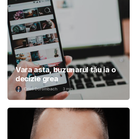
Vara asta, buzunarul tău ia o
decizie grea
Cristi Dorombach
3
min