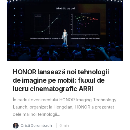
HONOR lansează noi tehnologii
de imagine pe mobil: fluxul de
lucru cinematografic ARRI
În cadrul evenimentului HONOR Imaging Technology
Launch, organizat la Hengdian, HONOR a prezentat
cele mai noi tehnologii...
Cristi Dorombach
6
min