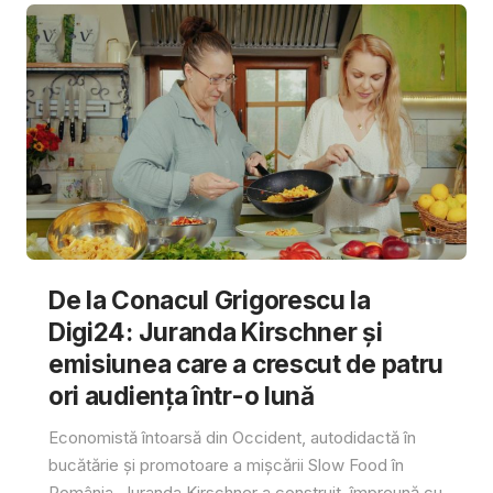
De la Conacul Grigorescu la
Digi24: Juranda Kirschner și
emisiunea care a crescut de patru
ori audiența într-o lună
Economistă întoarsă din Occident, autodidactă în
bucătărie și promotoare a mișcării Slow Food în
România, Juranda Kirschner a construit, împreună cu