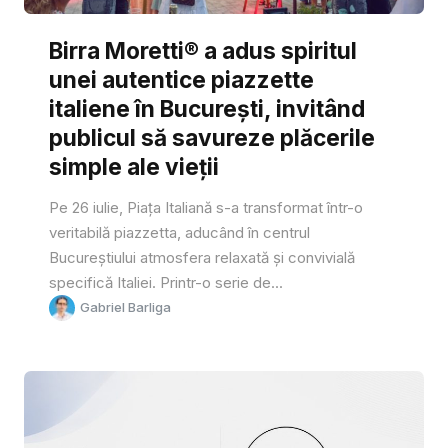
Birra Moretti® a adus spiritul
unei autentice piazzette
italiene în București, invitând
publicul să savureze plăcerile
simple ale vieții
Pe 26 iulie, Piața Italiană s-a transformat într-o
veritabilă piazzetta, aducând în centrul
Bucureștiului atmosfera relaxată și convivială
specifică Italiei. Printr-o serie de...
Gabriel Barliga