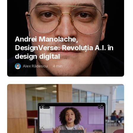
Andrei Manolache,
DesignVerse: Revoluția A.I. în
design digital
Alex Rădescu
4
min