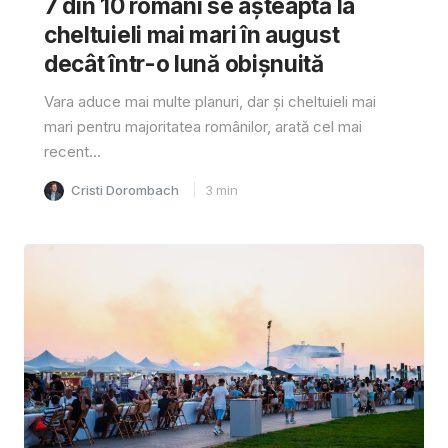
7 din 10 români se așteaptă la
cheltuieli mai mari în august
decât într-o lună obișnuită
Vara aduce mai multe planuri, dar și cheltuieli mai
mari pentru majoritatea românilor, arată cel mai
recent...
Cristi Dorombach
3
min