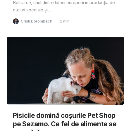
Beltrame, unul dintre liderii europeni în producția de
oțeluri speciale și...
Cristi Dorombach
2
min
Pisicile domină coșurile Pet Shop
pe Sezamo. Ce fel de alimente se