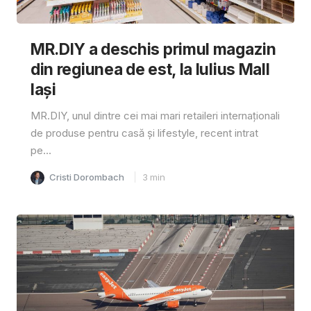
MR.DIY a deschis primul magazin
din regiunea de est, la Iulius Mall
Iași
MR.DIY, unul dintre cei mai mari retaileri internaționali
de produse pentru casă și lifestyle, recent intrat
pe...
Cristi Dorombach
3
min