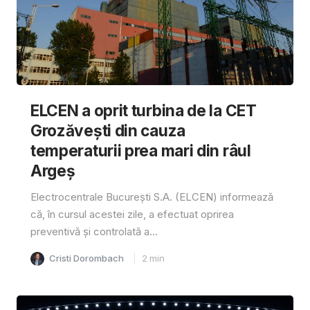
ELCEN a oprit turbina de la CET
Grozăvești din cauza
temperaturii prea mari din râul
Argeș
Electrocentrale București S.A. (ELCEN) informează
că, în cursul acestei zile, a efectuat oprirea
preventivă și controlată a...
Cristi Dorombach
2
min