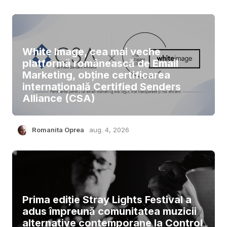
White Image, cea mai veche
platformă românească de Email
Marketing, obține certificarea
internațională Certified Senders
Alliance (CSA)
Romanita Oprea
aug. 4, 2026
Prima ediție Stray Lights Festival a
adus împreună comunitatea muzicii
alternative contemporane la Control