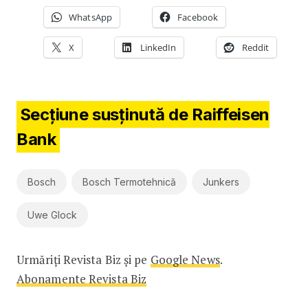
WhatsApp
Facebook
X
LinkedIn
Reddit
Secțiune susținută de Raiffeisen
Bank
Bosch
Bosch Termotehnică
Junkers
Uwe Glock
Urmăriți Revista Biz și pe
Google News
.
Abonamente Revista Biz