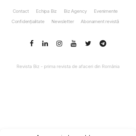
Contact
Echipa Biz
Biz Agency
Evenimente
Confidențialitate
Newsletter
Abonament revistă
Revista Biz - prima revista de afaceri din România