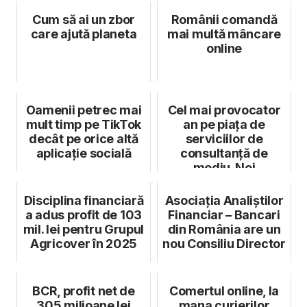
Cum să ai un zbor
Românii comandă
care ajută planeta
mai multă mâncare
online
Oamenii petrec mai
Cel mai provocator
mult timp pe TikTok
an pe piața de
decât pe orice altă
serviciilor de
aplicație socială
consultanță de
mediu. Noi
regulamente intră în
vigo...
Disciplina financiară
Asociația Analiștilor
a adus profit de 103
Financiar – Bancari
mil. lei pentru Grupul
din România are un
Agricover în 2025
nou Consiliu Director
BCR, profit net de
Comertul online, la
305 milioane lei
mana curierilor