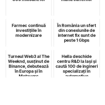
Farmec continuă
În România un sfert
investiţiile în
din conexiunile de
modernizare
internet fix sunt de
peste 1 Gbps
Turneul Web3 al The
Hella deschide
Weeknd, susținut de
centru R&D la Iași și
Binance, debutează
caută 100 de ingineri
în Europa și în
specializați în
Metavers
automotive