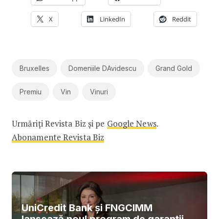
X
LinkedIn
Reddit
Bruxelles
Domeniile DAvidescu
Grand Gold
Premiu
Vin
Vinuri
Urmăriți Revista Biz și pe
Google News
.
Abonamente Revista Biz
UniCredit Bank și FNGCIMM
lansează noul program de garanții