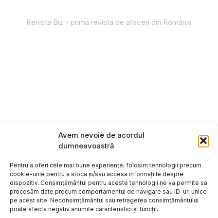
Revista Biz - prima revista de afaceri din România
Avem nevoie de acordul
dumneavoastră
Pentru a oferi cele mai bune experiențe, folosim tehnologii precum
cookie-urile pentru a stoca și/sau accesa informațiile despre
dispozitiv. Consimțământul pentru aceste tehnologii ne va permite să
procesăm date precum comportamentul de navigare sau ID-uri unice
pe acest site. Neconsimțământul sau retragerea consimțământului
poate afecta negativ anumite caracteristici și funcții.