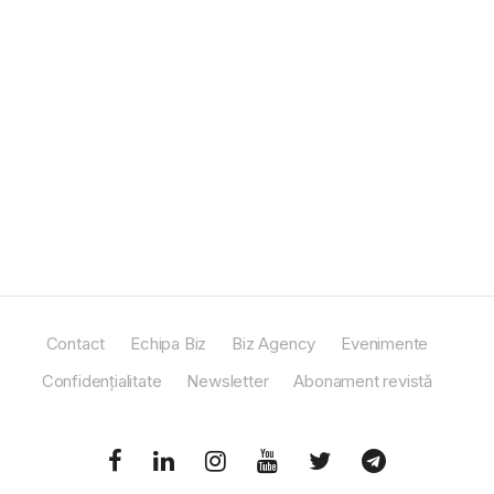
Contact
Echipa Biz
Biz Agency
Evenimente
Confidențialitate
Newsletter
Abonament revistă