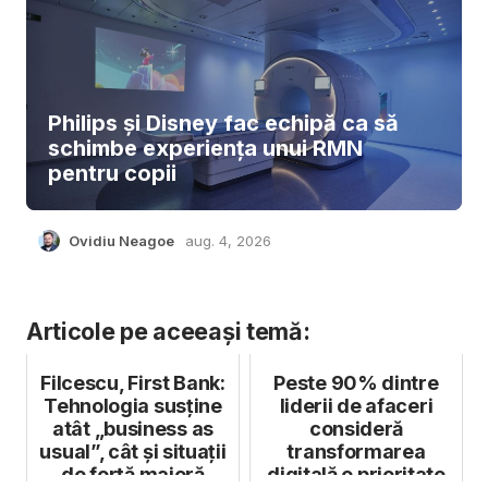
Philips și Disney fac echipă ca să
schimbe experiența unui RMN
pentru copii
Ovidiu Neagoe
aug. 4, 2026
Articole pe aceeași temă:
Filcescu, First Bank:
Peste 90% dintre
Tehnologia susține
liderii de afaceri
atât „business as
consideră
usual”, cât și situații
transformarea
de forță majoră
digitală o prioritate