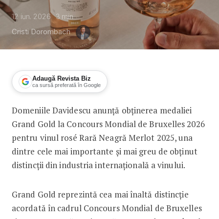
12 iun. 2026
3
min
Cristi Dorombach
Adaugă Revista Biz
ca sursă preferată în Google
Domeniile Davidescu anunță obținerea medaliei
Domeniile Davidescu câștigă Grand G
Grand Gold la Concours Mondial de Bruxelles 2026
pentru vinul rosé Rară Neagră Merlot 2025, una
dintre cele mai importante și mai greu de obținut
distincții din industria internațională a vinului.
Grand Gold reprezintă cea mai înaltă distincție
acordată în cadrul Concours Mondial de Bruxelles