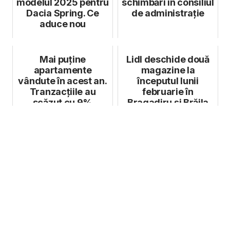
modelul 2025 pentru
schimbări în consiliul
Dacia Spring. Ce
de administrație
aduce nou
Mai puține
Lidl deschide două
apartamente
magazine la
vândute în acest an.
începutul lunii
Tranzacțiile au
februarie în
scăzut cu 9%
Bragadiru și Brăila