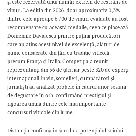
și este rezervată unui număr extrem de restrâns de
vinuri. La ediția din 2026, doar aproximativ 0,3%
dintre cele aproape 6.700 de vinuri evaluate au fost
recompensate cu această medalie, ceea ce plasează
Domeniile Davidescu printre puținii producători
care au atins acest nivel de excelență, alături de
nume consacrate din țări cu tradiție viticolă
precum Franța și Italia. Competiția a reunit
reprezentanți din 56 de țări, iar peste 320 de experți
internaționali în vin, somelieri, cumpărători și
jurnaliști au analizat probele în cadrul unor sesiuni
de degustare în orb, confirmând prestigiul și
rigoarea unuia dintre cele mai importante
concursuri viticole din lume.
Distincția confirmă încă o dată potențialul soiului