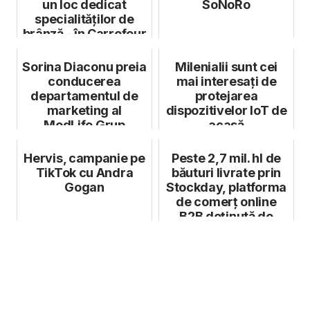
un loc dedicat
SoNoRo
specialităților de
brânză - în Carrefour
Bănea...
Sorina Diaconu preia
Milenialii sunt cei
conducerea
mai interesați de
departamentul de
protejarea
marketing al
dispozitivelor IoT de
MedLife Grup
acasă
Hervis, campanie pe
Peste 2,7 mil. hl de
TikTok cu Andra
băuturi livrate prin
Gogan
Stockday, platforma
de comerț online
B2B deținută de
HEINE...