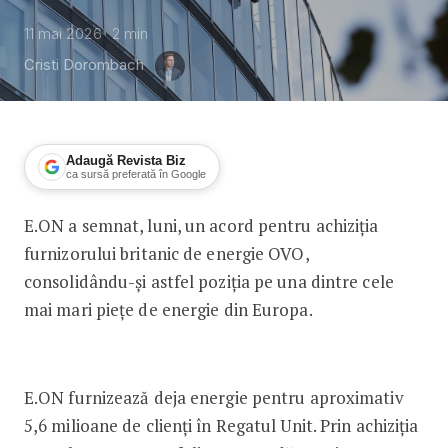
11 mai 2026
2
min
Cristi Dorombach
Adaugă Revista Biz
ca sursă preferată în Google
E.ON a semnat, luni, un acord pentru achiziția
E.ON achiziționează furnizorul brita
furnizorului britanic de energie OVO,
consolidându-și astfel poziția pe una dintre cele
mai mari piețe de energie din Europa.
E.ON furnizează deja energie pentru aproximativ
5,6 milioane de clienți în Regatul Unit. Prin achiziția