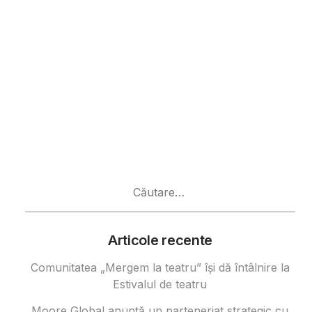
Caută
după:
Articole recente
Comunitatea „Mergem la teatru” își dă întâlnire la
Estivalul de teatru
Moore Global anunță un parteneriat strategic cu