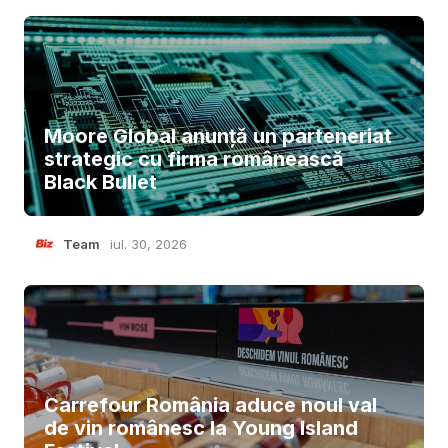
Moore Global anunță un parteneriat
strategic cu firma românească
Black Bullet
Team
iul. 30, 2026
Carrefour România aduce noul val
de vin românesc la Young Island