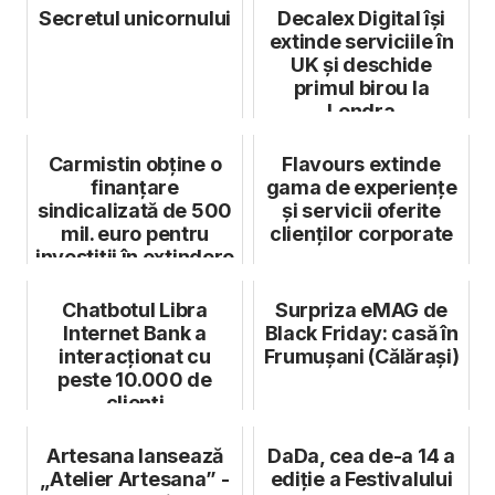
Secretul unicornului
Decalex Digital își
extinde serviciile în
UK și deschide
primul birou la
Londra
Carmistin obține o
Flavours extinde
finanțare
gama de experiențe
sindicalizată de 500
și servicii oferite
mil. euro pentru
clienților corporate
investiții în extindere
și export
Chatbotul Libra
Surpriza eMAG de
Internet Bank a
Black Friday: casă în
interacționat cu
Frumușani (Călărași)
peste 10.000 de
clienți
Artesana lansează
DaDa, cea de-a 14 a
„Atelier Artesana” -
ediție a Festivalului