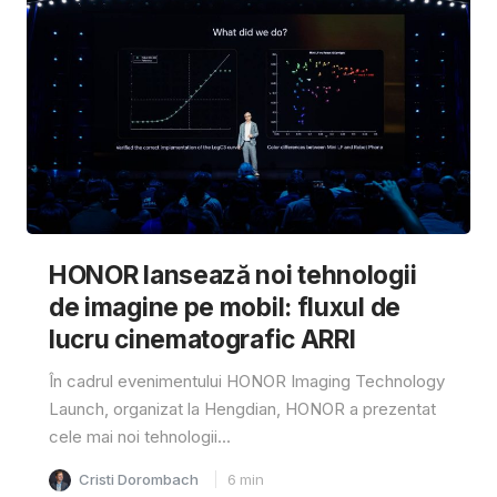
HONOR lansează noi tehnologii
de imagine pe mobil: fluxul de
lucru cinematografic ARRI
În cadrul evenimentului HONOR Imaging Technology
Launch, organizat la Hengdian, HONOR a prezentat
cele mai noi tehnologii...
Cristi Dorombach
6
min