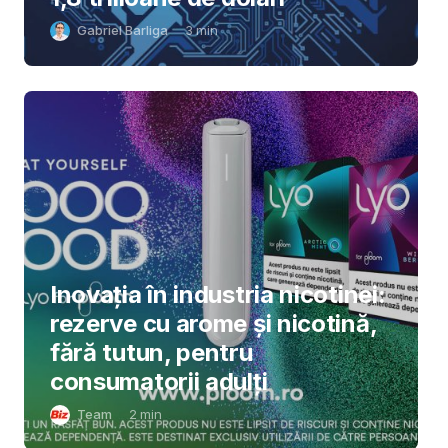
Gabriel Barliga
3
min
Inovația în industria nicotinei:
rezerve cu arome și nicotină,
fără tutun, pentru
consumatorii adulți
Team
2
min