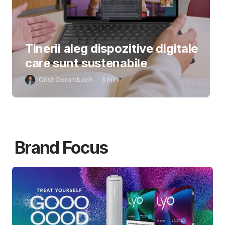
Tinerii aleg dispozitive digitale
care sunt sustenabile
Cristi Dorombach
3
min
Brand Focus