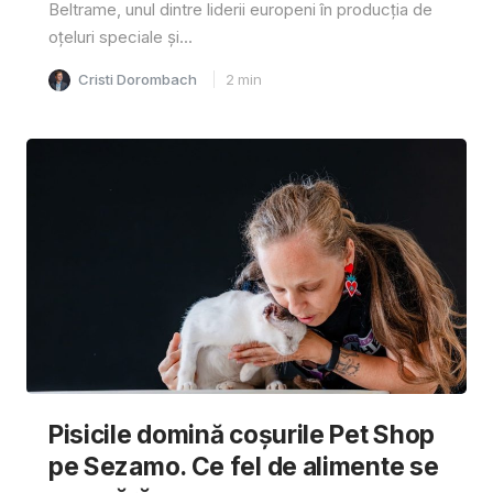
Beltrame, unul dintre liderii europeni în producția de
oțeluri speciale și...
Cristi Dorombach
2
min
Pisicile domină coșurile Pet Shop
pe Sezamo. Ce fel de alimente se