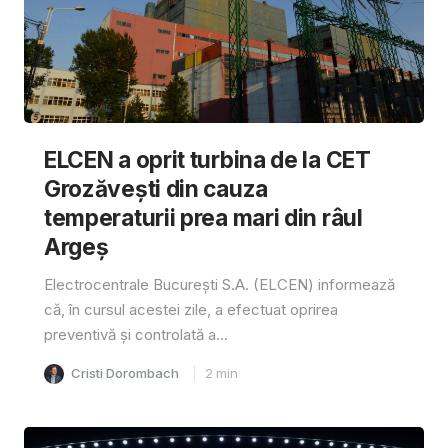
ELCEN a oprit turbina de la CET
Grozăvești din cauza
temperaturii prea mari din râul
Argeș
Electrocentrale București S.A. (ELCEN) informează
că, în cursul acestei zile, a efectuat oprirea
preventivă și controlată a...
Cristi Dorombach
2
min