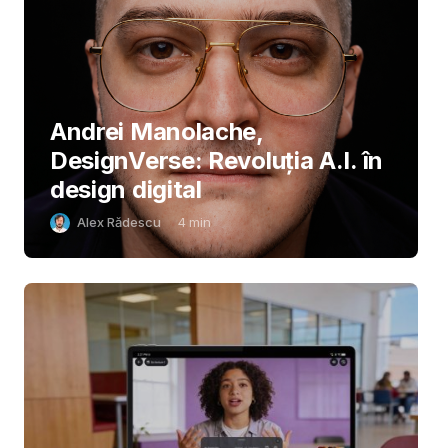
Andrei Manolache,
DesignVerse: Revoluția A.I. în
design digital
Alex Rădescu
4
min