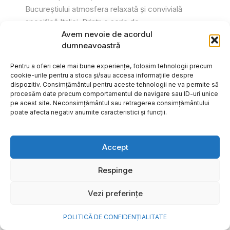
Bucureștiului atmosfera relaxată și convivială
specifică Italiei. Printr-o serie de...
Avem nevoie de acordul
Gabriel Barliga
dumneavoastră
Pentru a oferi cele mai bune experiențe, folosim tehnologii precum
cookie-urile pentru a stoca și/sau accesa informațiile despre
dispozitiv. Consimțământul pentru aceste tehnologii ne va permite să
procesăm date precum comportamentul de navigare sau ID-uri unice
pe acest site. Neconsimțământul sau retragerea consimțământului
poate afecta negativ anumite caracteristici și funcții.
Accept
Respinge
Vezi preferințe
Cum transformi cele mai
POLITICĂ DE CONFIDENȚIALITATE
frumoase amintiri ale verii într-