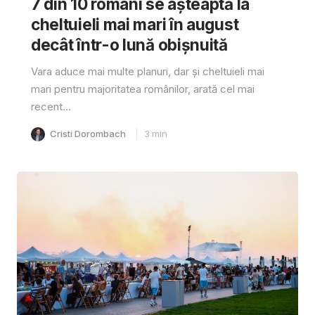
7 din 10 români se așteaptă la
cheltuieli mai mari în august
decât într-o lună obișnuită
Vara aduce mai multe planuri, dar și cheltuieli mai
mari pentru majoritatea românilor, arată cel mai
recent...
Cristi Dorombach
3
min