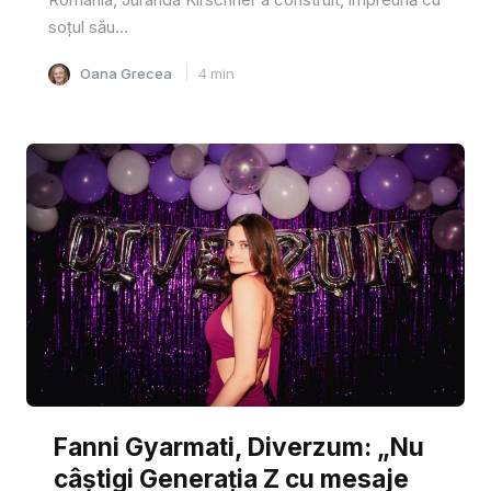
soțul său...
Oana Grecea
4
min
Fanni Gyarmati, Diverzum: „Nu
câștigi Generația Z cu mesaje