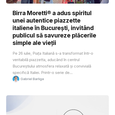
Birra Moretti® a adus spiritul
unei autentice piazzette
italiene în București, invitând
publicul să savureze plăcerile
simple ale vieții
Pe 26 iulie, Piața Italiană s-a transformat într-o
veritabilă piazzetta, aducând în centrul
Bucureștiului atmosfera relaxată și convivială
specifică Italiei. Printr-o serie de...
Gabriel Barliga