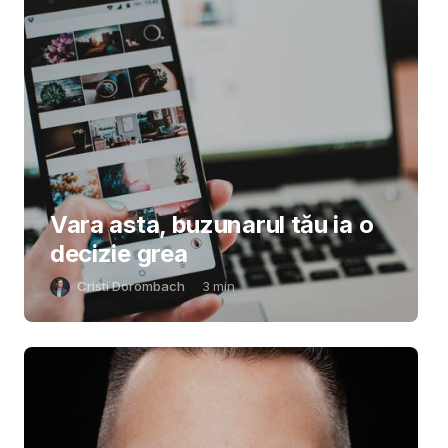
Vara asta, buzunarul tău ia o
decizie grea
Cristi Dorombach
3
min