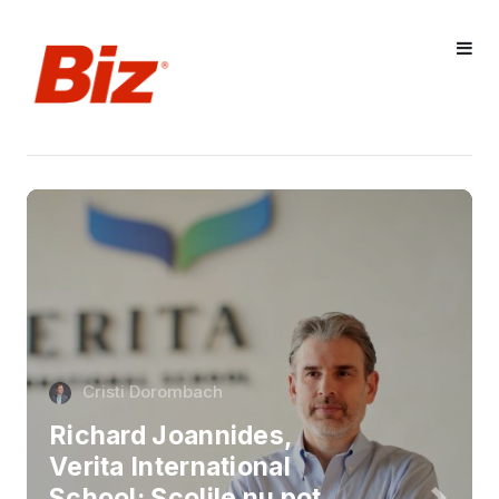
Cristi Dorombach
Richard Joannides,
Verita International
School: Școlile nu pot