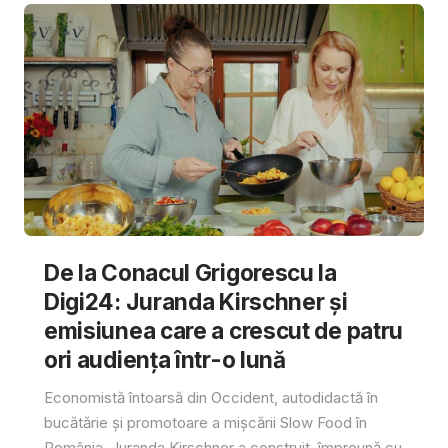
De la Conacul Grigorescu la
Digi24: Juranda Kirschner și
emisiunea care a crescut de patru
ori audiența într-o lună
Economistă întoarsă din Occident, autodidactă în
bucătărie și promotoare a mișcării Slow Food în
România, Juranda Kirschner a construit, împreună cu