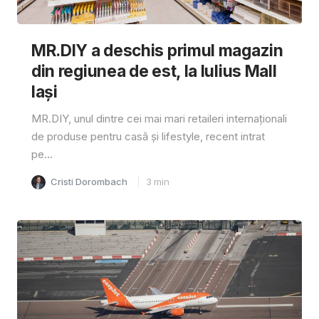
MR.DIY a deschis primul magazin
din regiunea de est, la Iulius Mall
Iași
MR.DIY, unul dintre cei mai mari retaileri internaționali
de produse pentru casă și lifestyle, recent intrat
pe...
Cristi Dorombach
3
min