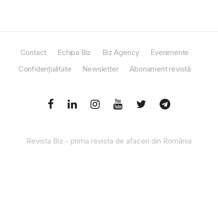
Contact
Echipa Biz
Biz Agency
Evenimente
Confidențialitate
Newsletter
Abonament revistă
Revista Biz - prima revista de afaceri din România