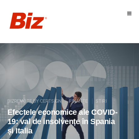
BIZREMOTE BY CERTSIGN
FINANȚE
STIRI
Efectele economice ale COVID-
19: val de insolvențe în Spania
și Italia