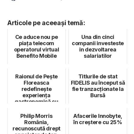
Articole pe aceeași temă:
Ce aduce nou pe
Una din cinci
piața telecom
companii investeste
operatorul virtual
in dezvoltarea
Benefito Mobile
salariatilor
Raionul de Pește
Titlurile de stat
Floreasca
FIDELIS au început să
redefinește
fie tranzacționate la
experiența
Bursă
gastronomică cu
relansarea
conceptului Chef
Philip Morris
Afacerile Innobyte,
Table
România,
în creștere cu 25%
recunoscută drept