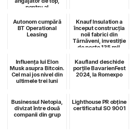
angajator de top,
pentru al
unsprezecelea an
consecutiv
Autonom cumpără
Knauf Insulation a
BT Operational
început construcția
Leasing
noii fabrici din
Târnăveni, investiție
de peste 135 mil.
euro
Influența lui Elon
Kaufland deschide
Musk asupra Bitcoin.
porțile BavarienFest
Cel mai jos nivel din
2024, la Romexpo
ultimele trei luni
Businessul Netopia,
Lighthouse PR obține
divizat între două
certificatuI SO 9001
companii din grup