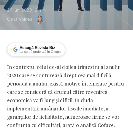
24 iun. 2020
2
min
Oana Voinea
Adaugă Revista Biz
ca sursă preferată în Google
În contextul celui de-al doilea trimestru al anului
Efectele economice ale COVID-19: val 
2020 care se conturează drept cea mai dificilă
perioadă a anului, există motive întemeiate pentru
care se consideră că drumul către revenirea
economică va fi lung și dificil. În ciuda
implementării amânărilor fiscale imediate, a
garanțiilor de lichiditate, numeroase firme se vor
confrunta cu dificultăți, arată o analiză Coface.