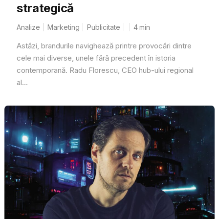
strategică
Analize
Marketing
Publicitate
4
min
Astăzi, brandurile navighează printre provocări dintre
cele mai diverse, unele fără precedent în istoria
contemporană. Radu Florescu, CEO hub-ului regional
al...