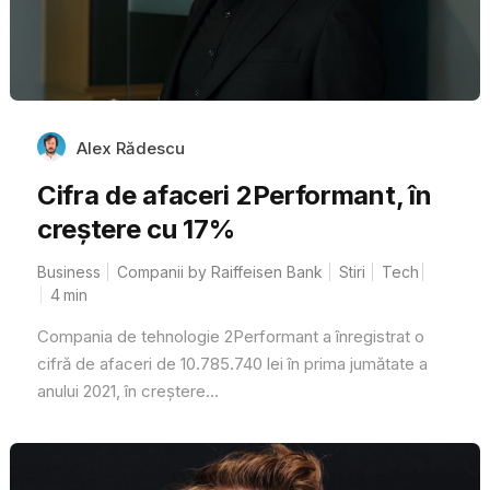
Alex Rădescu
Cifra de afaceri 2Performant, în
creștere cu 17%
Business
Companii by Raiffeisen Bank
Stiri
Tech
4
min
Compania de tehnologie 2Performant a înregistrat o
cifră de afaceri de 10.785.740 lei în prima jumătate a
anului 2021, în creștere...