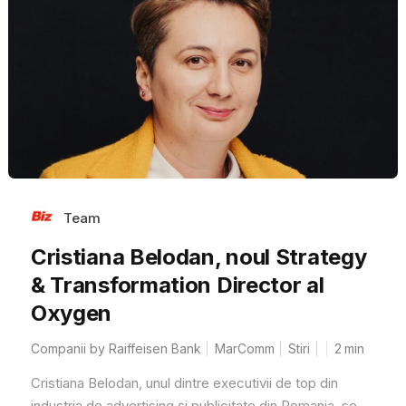
Team
Cristiana Belodan, noul Strategy
& Transformation Director al
Oxygen
Companii by Raiffeisen Bank
MarComm
Stiri
2
min
Cristiana Belodan, unul dintre executivii de top din
industria de advertising și publicitate din Romania, se