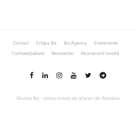
Contact
Echipa Biz
Biz Agency
Evenimente
Confidențialitate
Newsletter
Abonament revistă
Revista Biz - prima revista de afaceri din România