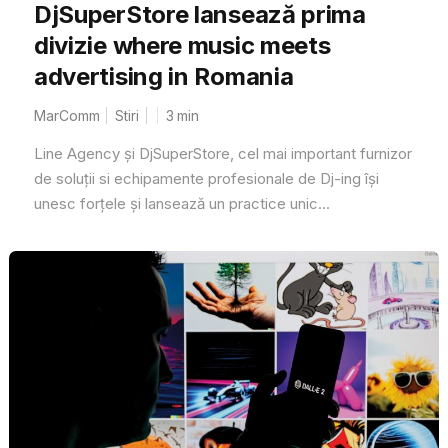
DjSuperStore lansează prima
divizie where music meets
advertising in Romania
MarComm
Stiri
3
min
Line Agency și DjSuperStore, cel mai important furnizor
de soluții si echipamente profesionale de Dj-ing își
unesc forțele și lansează un practice unic...