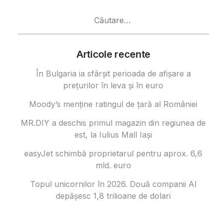
Caută
după:
Articole recente
În Bulgaria ia sfârşit perioada de afișare a
prețurilor în ​​leva și în euro
Moody’s menține ratingul de țară al României
MR.DIY a deschis primul magazin din regiunea de
est, la Iulius Mall Iași
easyJet schimbă proprietarul pentru aprox. 6,6
mld. euro
Topul unicornilor în 2026. Două companii AI
depășesc 1,8 trilioane de dolari