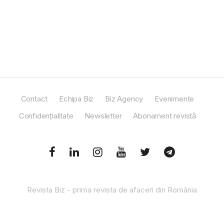
Contact
Echipa Biz
Biz Agency
Evenimente
Confidențialitate
Newsletter
Abonament revistă
Revista Biz - prima revista de afaceri din România