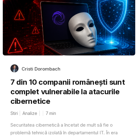
Cristi Dorombach
7 din 10 companii românești sunt
complet vulnerabile la atacurile
cibernetice
Stiri
Analize
7
min
Securitatea cibernetică a încetat de mult să fie o
problemă tehnică izolată în departamentul IT. În era