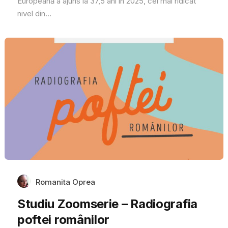
Europeană a ajuns la 37,5 ani în 2025, cel mai ridicat
nivel din...
Romanita Oprea
Studiu Zoomserie – Radiografia
poftei românilor