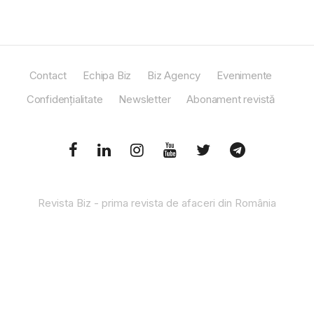
Contact
Echipa Biz
Biz Agency
Evenimente
Confidențialitate
Newsletter
Abonament revistă
Revista Biz - prima revista de afaceri din România