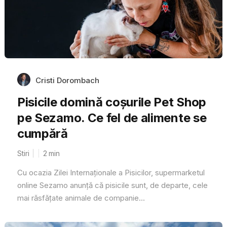
Cristi Dorombach
Pisicile domină coșurile Pet Shop
pe Sezamo. Ce fel de alimente se
cumpără
Stiri
2
min
Cu ocazia Zilei Internaționale a Pisicilor, supermarketul
online Sezamo anunță că pisicile sunt, de departe, cele
mai răsfățate animale de companie...