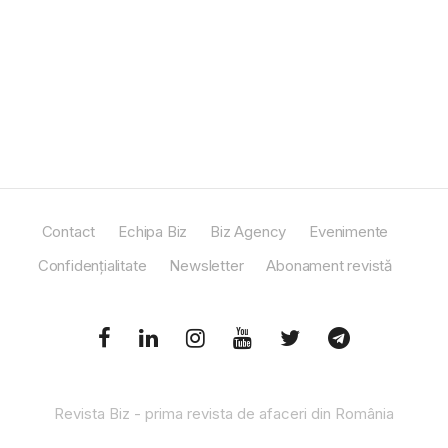
Contact
Echipa Biz
Biz Agency
Evenimente
Confidențialitate
Newsletter
Abonament revistă
Revista Biz - prima revista de afaceri din România