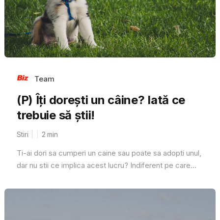
Team
(P) Îți dorești un câine? Iată ce
trebuie să știi!
Stiri
2
min
Ti-ai dori sa cumperi un caine sau poate sa adopti unul,
dar nu stii ce implica acest lucru? Indiferent pe care...