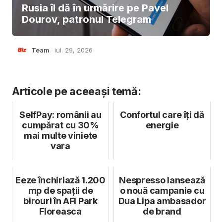
Rusia îl dă în urmărire pe Pavel
Dourov, patronul Telegram
Team
iul. 29, 2026
Articole pe aceeași temă:
SelfPay: românii au
Confortul care îți dă
cumpărat cu 30%
energie
mai multe viniete
vara
Eeze închiriază 1.200
Nespresso lansează
mp de spații de
o nouă campanie cu
birouri în AFI Park
Dua Lipa ambasador
Floreasca
de brand