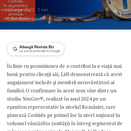
30 sept. 2025
3
min
Cristi Dorombach
Adaugă Revista Biz
ca sursă preferată în Google
În linie cu promisiunea de a contribui la o viață mai
Brandul Coshida de la Lidl este pe p
bună pentru clienții săi, Lidl demonstrează că acest
angajament include și membrii necuvântători ai
familiei. O confirmare în acest sens vine dintr-un
studiu YouGov®, realizat în anul 2024 pe un
eșantion reprezentativ la nivelul României, care
plasează Coshida pe primul loc la nivel național în
volumul vânzărilor (unități) în întreg segmentul de