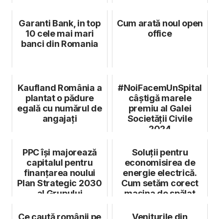
Garanti Bank, in top
Cum arată noul open
10 cele mai mari
office
banci din Romania
Kaufland România a
#NoiFacemUnSpital
plantat o pădure
câștigă marele
egală cu numărul de
premiu al Galei
angajați
Societății Civile
2024
PPC își majorează
Soluții pentru
capitalul pentru
economisirea de
finanțarea noului
energie electrică.
Plan Strategic 2030
Cum setăm corect
al Grupului
mașina de spălat
rufe
Ce caută românii pe
Veniturile din