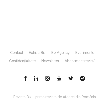
Contact
Echipa Biz
Biz Agency
Evenimente
Confidențialitate
Newsletter
Abonament revistă
Revista Biz - prima revista de afaceri din România