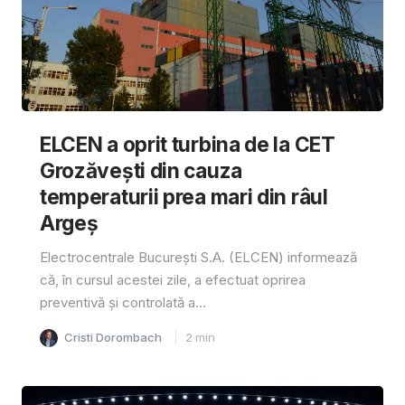
ELCEN a oprit turbina de la CET
Grozăvești din cauza
temperaturii prea mari din râul
Argeș
Electrocentrale București S.A. (ELCEN) informează
că, în cursul acestei zile, a efectuat oprirea
preventivă și controlată a...
Cristi Dorombach
2
min