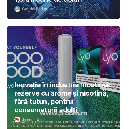
Gabriel Barliga
3
min
Inovația în industria nicotinei:
rezerve cu arome și nicotină,
fără tutun, pentru
consumatorii adulți
Team
2
min