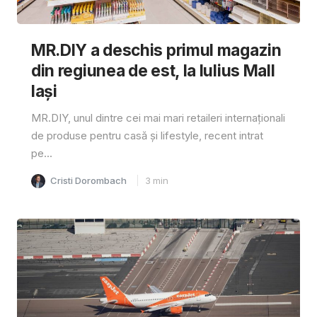
MR.DIY a deschis primul magazin
din regiunea de est, la Iulius Mall
Iași
MR.DIY, unul dintre cei mai mari retaileri internaționali
de produse pentru casă și lifestyle, recent intrat
pe...
Cristi Dorombach
3
min