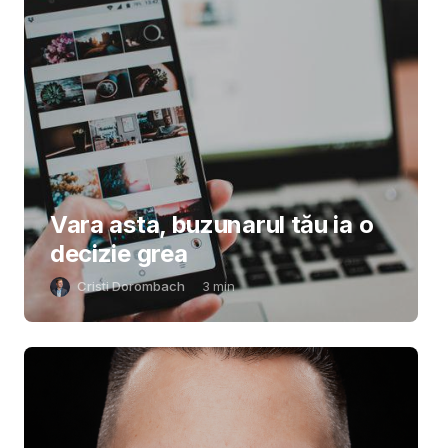
Vara asta, buzunarul tău ia o
decizie grea
Cristi Dorombach
3
min