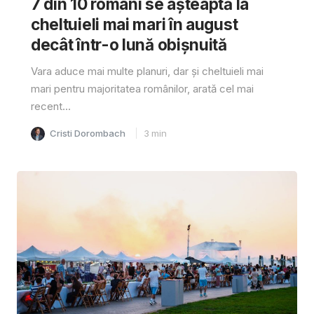
7 din 10 români se așteaptă la
cheltuieli mai mari în august
decât într-o lună obișnuită
Vara aduce mai multe planuri, dar și cheltuieli mai
mari pentru majoritatea românilor, arată cel mai
recent...
Cristi Dorombach
3
min