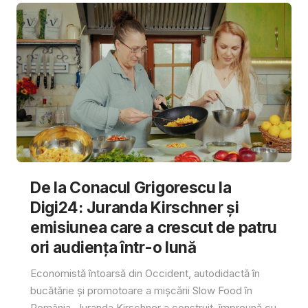
De la Conacul Grigorescu la
Digi24: Juranda Kirschner și
emisiunea care a crescut de patru
ori audiența într-o lună
Economistă întoarsă din Occident, autodidactă în
bucătărie și promotoare a mișcării Slow Food în
România, Juranda Kirschner a construit, împreună cu