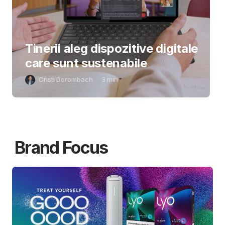
Tinerii aleg dispozitive digitale
care sunt sustenabile
Cristi Dorombach
3
min
Brand Focus