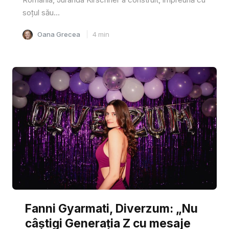
soțul său...
Oana Grecea
4
min
Fanni Gyarmati, Diverzum: „Nu
câștigi Generația Z cu mesaje