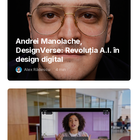
Andrei Manolache,
DesignVerse: Revoluția A.I. în
design digital
Alex Rădescu
4
min