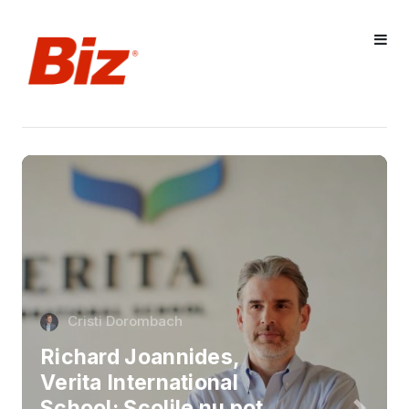
Cristi Dorombach
Richard Joannides,
Verita International
School: Școlile nu pot