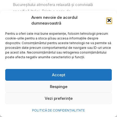
Bucureștiului atmosfera relaxată și convivială
specifică Italiei. Printr-o serie de...
Avem nevoie de acordul
Gabriel Barliga
dumneavoastră
Pentru a oferi cele mai bune experiențe, folosim tehnologii precum
cookie-urile pentru a stoca și/sau accesa informațiile despre
dispozitiv. Consimțământul pentru aceste tehnologii ne va permite să
procesăm date precum comportamentul de navigare sau ID-uri unice
pe acest site. Neconsimțământul sau retragerea consimțământului
poate afecta negativ anumite caracteristici și funcții.
Accept
Respinge
Vezi preferințe
Cum transformi cele mai
POLITICĂ DE CONFIDENȚIALITATE
frumoase amintiri ale verii într-