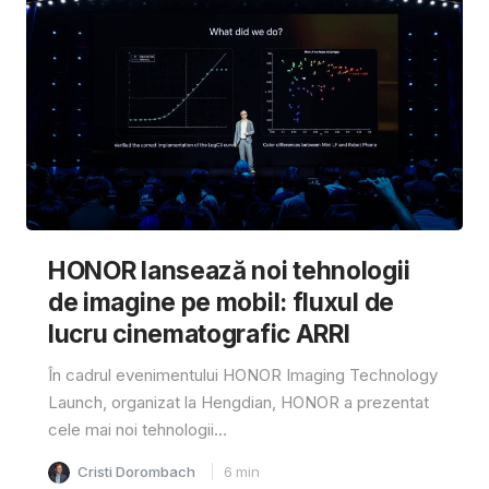
HONOR lansează noi tehnologii
de imagine pe mobil: fluxul de
lucru cinematografic ARRI
În cadrul evenimentului HONOR Imaging Technology
Launch, organizat la Hengdian, HONOR a prezentat
cele mai noi tehnologii...
Cristi Dorombach
6
min