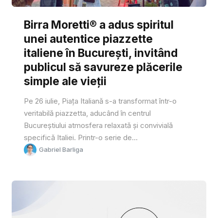
Birra Moretti® a adus spiritul
unei autentice piazzette
italiene în București, invitând
publicul să savureze plăcerile
simple ale vieții
Pe 26 iulie, Piața Italiană s-a transformat într-o
veritabilă piazzetta, aducând în centrul
Bucureștiului atmosfera relaxată și convivială
specifică Italiei. Printr-o serie de...
Gabriel Barliga