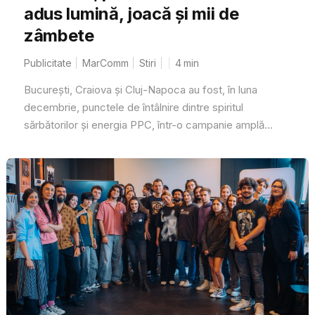
adus lumină, joacă și mii de
zâmbete
Publicitate
MarComm
Stiri
4
min
București, Craiova și Cluj-Napoca au fost, în luna
decembrie, punctele de întâlnire dintre spiritul
sărbătorilor și energia PPC, într-o campanie amplă...