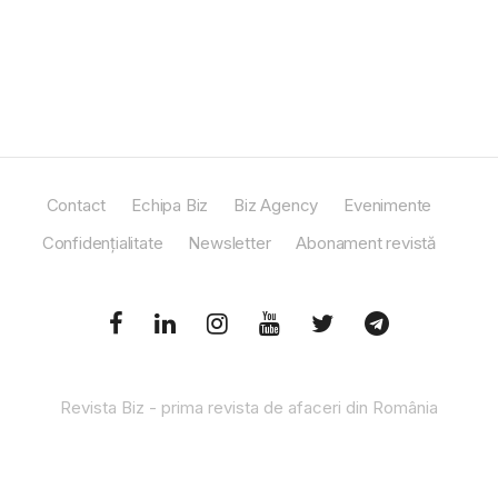
Contact
Echipa Biz
Biz Agency
Evenimente
Confidențialitate
Newsletter
Abonament revistă
Revista Biz - prima revista de afaceri din România