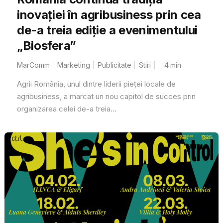
inovației în agribusiness prin cea
de-a treia ediție a evenimentului
„Biosfera”
MarComm
Marketing
Publicitate
Stiri
4
min
Agrii România, unul dintre liderii pieței locale de
agribusiness, a marcat un nou capitol de succes prin
organizarea celei de-a treia...