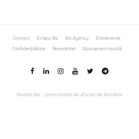
Contact
Echipa Biz
Biz Agency
Evenimente
Confidențialitate
Newsletter
Abonament revistă
Revista Biz - prima revista de afaceri din România