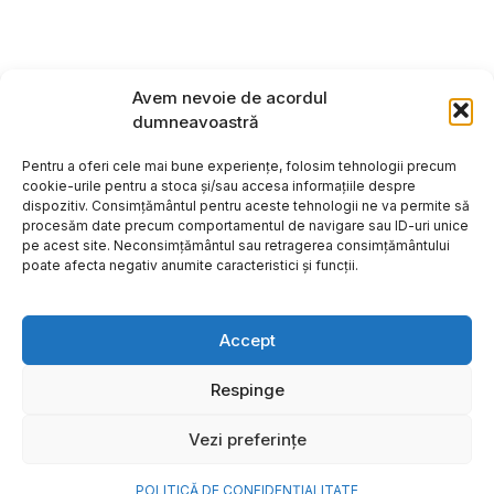
Avem nevoie de acordul
dumneavoastră
Pentru a oferi cele mai bune experiențe, folosim tehnologii precum
cookie-urile pentru a stoca și/sau accesa informațiile despre
dispozitiv. Consimțământul pentru aceste tehnologii ne va permite să
procesăm date precum comportamentul de navigare sau ID-uri unice
pe acest site. Neconsimțământul sau retragerea consimțământului
poate afecta negativ anumite caracteristici și funcții.
Accept
Respinge
Copyright ©2026
Hosting:
Vezi preferințe
POLITICĂ DE CONFIDENȚIALITATE