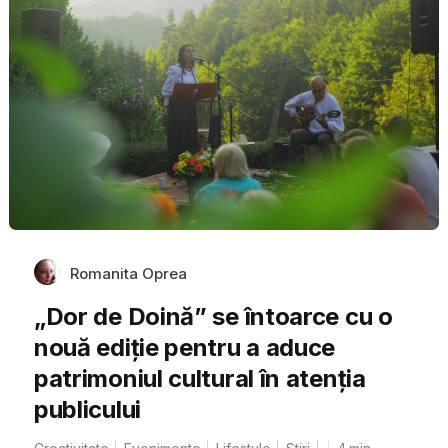
Romanita Oprea
„Dor de Doină” se întoarce cu o
nouă ediție pentru a aduce
patrimoniul cultural în atenția
publicului