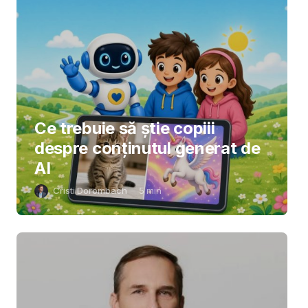
Ce trebuie să știe copiii
despre conținutul generat de
AI
Cristi Dorombach
5
min