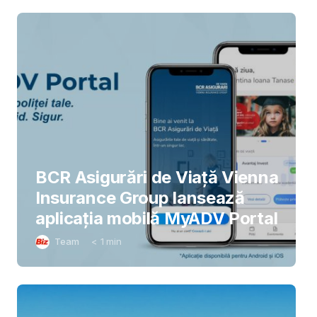
BCR Asigurări de Viață Vienna
Insurance Group lansează
aplicația mobilă MyADV Portal
Team
< 1
min