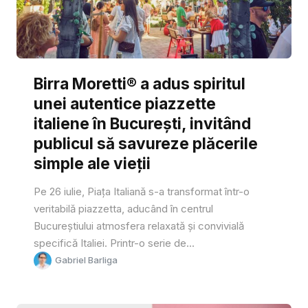
Birra Moretti® a adus spiritul
unei autentice piazzette
italiene în București, invitând
publicul să savureze plăcerile
simple ale vieții
Pe 26 iulie, Piața Italiană s-a transformat într-o
veritabilă piazzetta, aducând în centrul
Bucureștiului atmosfera relaxată și convivială
specifică Italiei. Printr-o serie de...
Gabriel Barliga