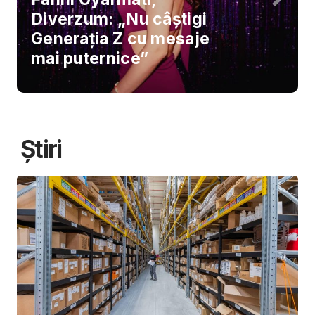
Diverzum: „Nu câștigi
Generația Z cu mesaje
mai puternice”
Știri