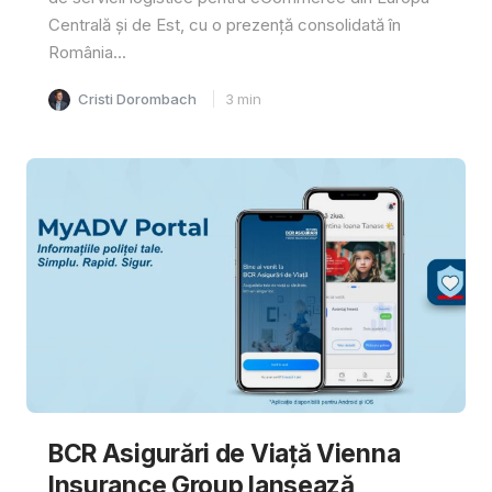
Centrală și de Est, cu o prezență consolidată în
România...
Cristi Dorombach
3
min
BCR Asigurări de Viață Vienna
Insurance Group lansează