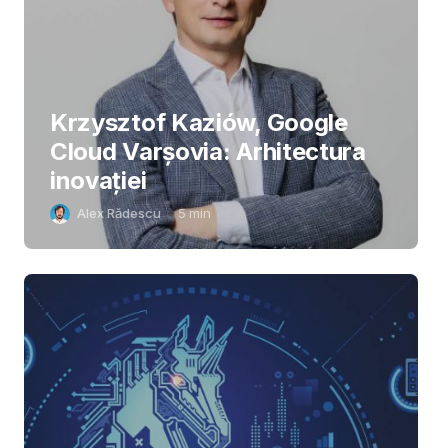
Krzysztof Kaziów, Google
Cloud Varșovia: Arhitectura
inovaţiei
Alex Rădescu
5
min