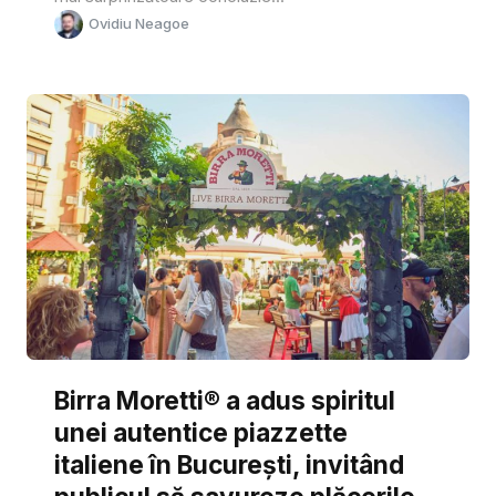
Ovidiu Neagoe
Birra Moretti® a adus spiritul
unei autentice piazzette
italiene în București, invitând