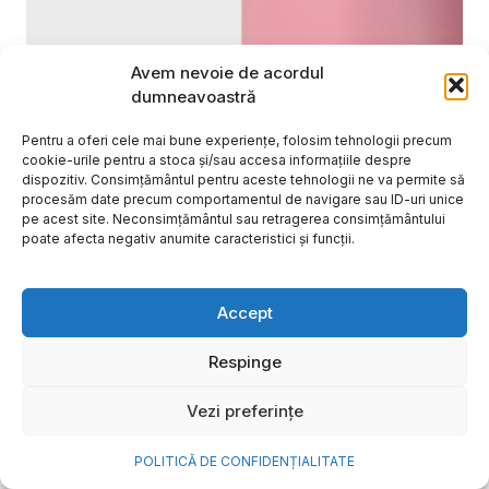
Avem nevoie de acordul
dumneavoastră
Pentru a oferi cele mai bune experiențe, folosim tehnologii precum
cookie-urile pentru a stoca și/sau accesa informațiile despre
dispozitiv. Consimțământul pentru aceste tehnologii ne va permite să
procesăm date precum comportamentul de navigare sau ID-uri unice
pe acest site. Neconsimțământul sau retragerea consimțământului
poate afecta negativ anumite caracteristici și funcții.
Cum transformi cele mai
Accept
frumoase amintiri ale verii într-
o bijuterie Pandora pe care o
Respinge
porți zi de zi
Vezi preferințe
Vara este, pentru mulți dintre noi, anotimpul în care
se întâmplă cele mai importante lucruri. Plecăm în
POLITICĂ DE CONFIDENȚIALITATE