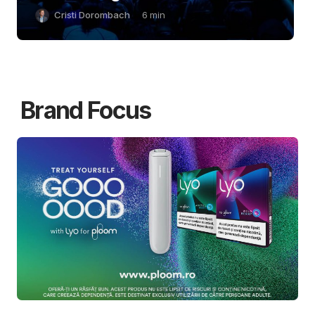
Cristi Dorombach
6
min
Brand Focus