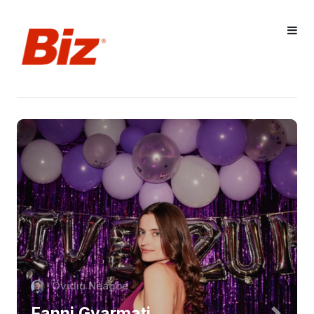
Ovidiu Neagoe
Fanni Gyarmati,