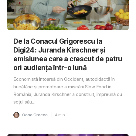
De la Conacul Grigorescu la
Digi24: Juranda Kirschner și
emisiunea care a crescut de patru
ori audiența într-o lună
Economistă întoarsă din Occident, autodidactă în
bucătărie și promotoare a mișcării Slow Food în
România, Juranda Kirschner a construit, împreună cu
soțul său...
Oana Grecea
4
min