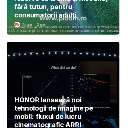
fără tutun, pentru
consumatorii adulți
Team
2
min
HONOR lansează noi
tehnologii de imagine pe
mobil: fluxul de lucru
cinematografic ARRI