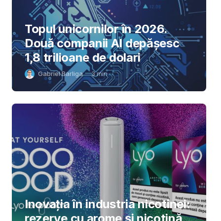
Topul unicornilor în 2026.
Două companii AI depășesc
1,8 trilioane de dolari
Gabriel Barliga
3
min
Inovația în industria nicotinei:
rezerve cu arome și nicotină,