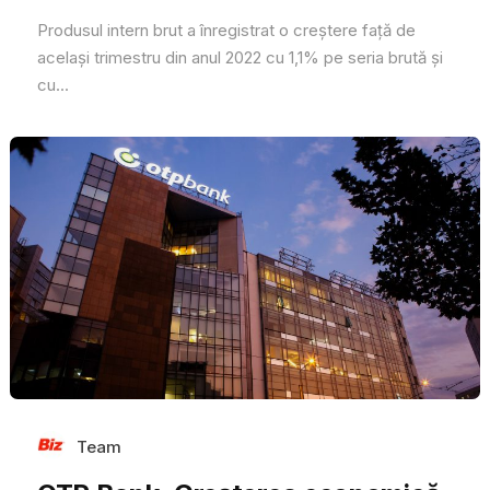
Produsul intern brut a înregistrat o creștere față de
același trimestru din anul 2022 cu 1,1% pe seria brută și
cu...
Team