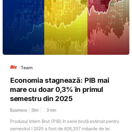
Team
Economia stagnează: PIB mai
mare cu doar 0,3% în primul
semestru din 2025
Business
Stiri
3
min
Produsul Intern Brut (PIB) în serie brută estimat pentru
semestrul I 2025 a fost de 826,337 miliarde de lei