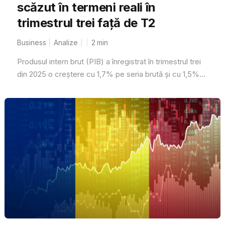
scăzut în termeni reali în
trimestrul trei față de T2
Business
Analize
2
min
Produsul intern brut (PIB) a înregistrat în trimestrul trei
din 2025 o creștere cu 1,7% pe seria brută și cu 1,5%...