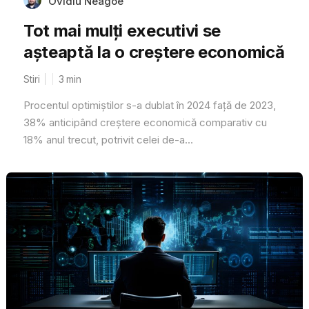
Ovidiu Neagoe
Tot mai mulți executivi se
așteaptă la o creștere economică
Stiri
3
min
Procentul optimiștilor s-a dublat în 2024 față de 2023,
38% anticipând creștere economică comparativ cu
18% anul trecut, potrivit celei de-a...