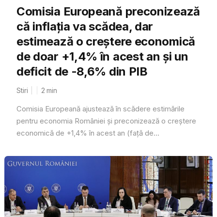
Comisia Europeană preconizează
că inflația va scădea, dar
estimează o creștere economică
de doar +1,4% în acest an și un
deficit de -8,6% din PIB
Stiri
2
min
Comisia Europeană ajustează în scădere estimările
pentru economia României și preconizează o creștere
economică de +1,4% în acest an (față de...