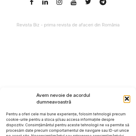
Revista Biz - prima revista de afaceri din România
Avem nevoie de acordul
dumneavoastră
Pentru a oferi cele mai bune experiențe, folosim tehnologii precum
cookie-urile pentru a stoca și/sau accesa informațiile despre
dispozitiv. Consimțământul pentru aceste tehnologii ne va permite să
procesăm date precum comportamentul de navigare sau ID-uri unice
pe acest site. Neconsimțământul sau retragerea consimțământului