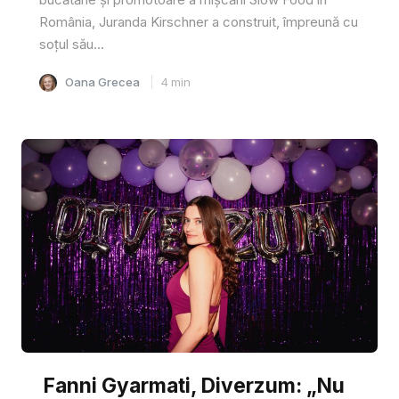
România, Juranda Kirschner a construit, împreună cu
soțul său...
Oana Grecea
4
min
Fanni Gyarmati, Diverzum: „Nu