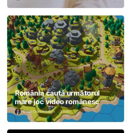
România caută următorul
mare joc video românesc
Cristi Dorombach
3
min