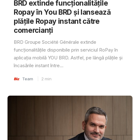
BRD extinde funcționalitățile
Ropay în You BRD și lansează
plățile Ropay instant către
comercianți
BRD Groupe Société Générale extinde
funcționalitățile disponibile prin serviciul RoPay în
aplicația mobilă YOU BRD. Astfel, pe lângă plățile și
încasările instant între...
Team
2
min