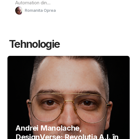
Automation din...
Romanita Oprea
Tehnologie
Andrei Manolache,
DesignVerse: Revoluția A.I. în