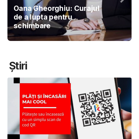
Oana Gheorghiu: Curajul
de a lupta pentru
schimbare
Știri