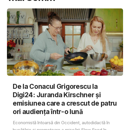
De la Conacul Grigorescu la
Digi24: Juranda Kirschner și
emisiunea care a crescut de patru
ori audiența într-o lună
Economistă întoarsă din Occident, autodidactă în
bucătărie și promotoare a mișcării Slow Food în