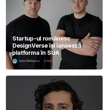
Startup-ul românesc
DesignVerse își lansează
platforma în SUA
Alex Rădescu
2
min