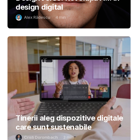
design digital
Alex Rădescu
4
min
Tinerii aleg dispozitive digitale
care sunt sustenabile
Cristi Dorombach
3
min