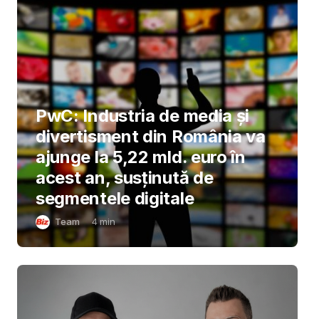
PwC: Industria de media și
divertisment din România va
ajunge la 5,22 mld. euro în
acest an, susținută de
segmentele digitale
Team
4
min