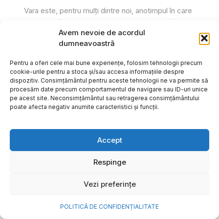
Vara este, pentru mulți dintre noi, anotimpul în care
se întâmplă cele mai importante lucruri. Plecăm în
Avem nevoie de acordul
vacanțe pe care le planificăm luni...
dumneavoastră
Cristiana Todiresei
Pentru a oferi cele mai bune experiențe, folosim tehnologii precum
cookie-urile pentru a stoca și/sau accesa informațiile despre
dispozitiv. Consimțământul pentru aceste tehnologii ne va permite să
procesăm date precum comportamentul de navigare sau ID-uri unice
pe acest site. Neconsimțământul sau retragerea consimțământului
poate afecta negativ anumite caracteristici și funcții.
Accept
Respinge
Vezi preferințe
POLITICĂ DE CONFIDENȚIALITATE
NOVA Power & Gas: un program