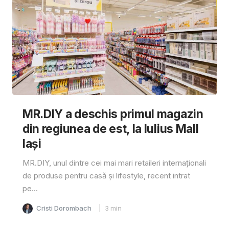
MR.DIY a deschis primul magazin
din regiunea de est, la Iulius Mall
Iași
MR.DIY, unul dintre cei mai mari retaileri internaționali
de produse pentru casă și lifestyle, recent intrat
pe...
Cristi Dorombach
3
min