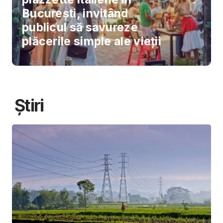
București, invitând
publicul să savureze
plăcerile simple ale vieții
Știri