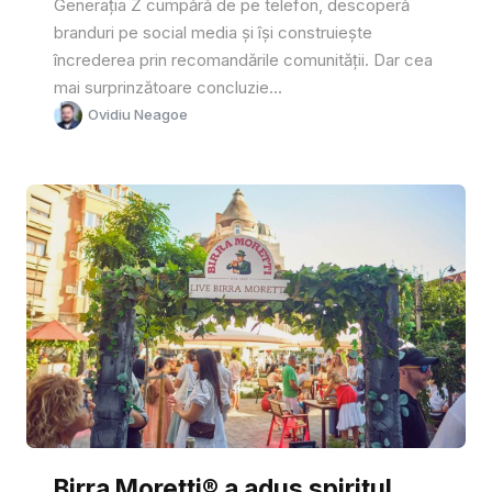
Generația Z cumpără de pe telefon, descoperă
branduri pe social media și își construiește
încrederea prin recomandările comunității. Dar cea
mai surprinzătoare concluzie...
Ovidiu Neagoe
Birra Moretti® a adus spiritul