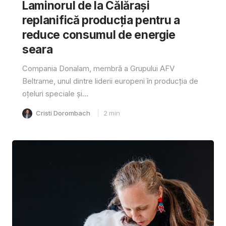
Laminorul de la Călărași
replanifică producția pentru a
reduce consumul de energie
seara
Compania Donalam, membră a Grupului AFV
Beltrame, unul dintre liderii europeni în producția de
oțeluri speciale și...
Cristi Dorombach
2
min