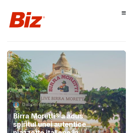
Gabriel Barliga
Birra Moretti® a adus
spiritul unei autentice
piazzette italiene în