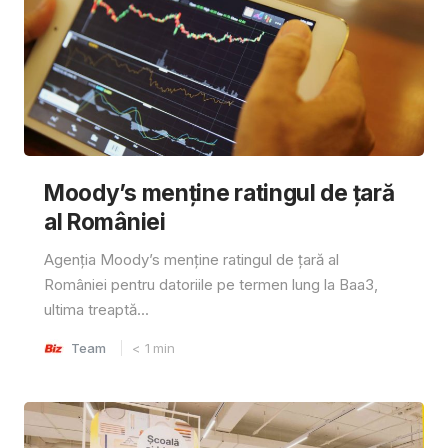
Moody’s menține ratingul de țară
al României
Agenția Moody’s menține ratingul de țară al
României pentru datoriile pe termen lung la Baa3,
ultima treaptă...
Team
< 1
min