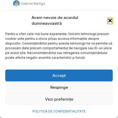
Gabriel Barliga
Avem nevoie de acordul
dumneavoastră
Pentru a oferi cele mai bune experiențe, folosim tehnologii precum
cookie-urile pentru a stoca și/sau accesa informațiile despre
dispozitiv. Consimțământul pentru aceste tehnologii ne va permite să
procesăm date precum comportamentul de navigare sau ID-uri unice
pe acest site. Neconsimțământul sau retragerea consimțământului
poate afecta negativ anumite caracteristici și funcții.
Accept
Respinge
Cum transformi cele mai
Vezi preferințe
frumoase amintiri ale verii într-
o bijuterie Pandora pe care o
POLITICĂ DE CONFIDENȚIALITATE
porți zi de zi