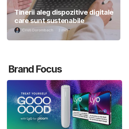
Tinerii aleg dispozitive digitale
care sunt sustenabile
Cristi Dorombach
3
min
Brand Focus