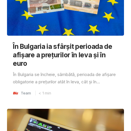
În Bulgaria ia sfârşit perioada de
afișare a prețurilor în ​​leva și în
euro
În Bulgaria se încheie, sâmbătă, perioada de afișare
obligatorie a prețurilor atât în ​​leva, cât și în...
Team
< 1
min