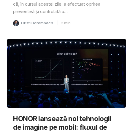
că, în cursul acestei zile, a efectuat oprirea
preventivă și controlată a...
Cristi Dorombach
2
min
HONOR lansează noi tehnologii
de imagine pe mobil: fluxul de