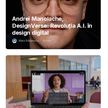
Andrei Manolache,
DesignVerse: Revoluția A.I. în
design digital
Alex Rădescu
4
min