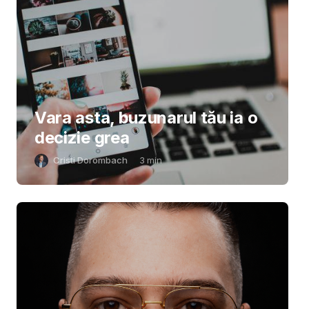
Vara asta, buzunarul tău ia o
decizie grea
Cristi Dorombach
3
min