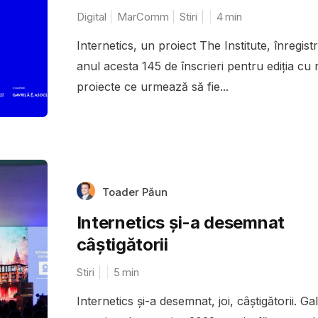
Digital
MarComm
Stiri
4
min
Internetics, un proiect The Institute, înregist
anul acesta 145 de înscrieri pentru ediţia cu n
proiecte ce urmează să fie...
Toader Păun
Internetics și-a desemnat
câștigătorii
Stiri
5
min
Internetics și-a desemnat, joi, câștigătorii. Ga