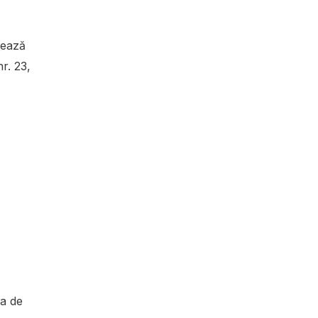
rează
r. 23,
la de