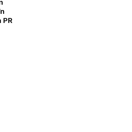
n
în
n PR