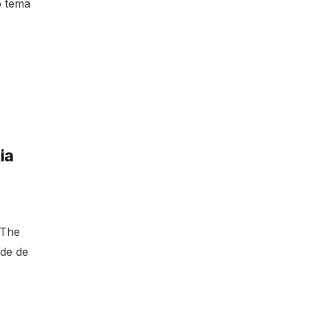
b tema
ia
e The
ide de