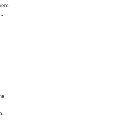
iere
..
The
...