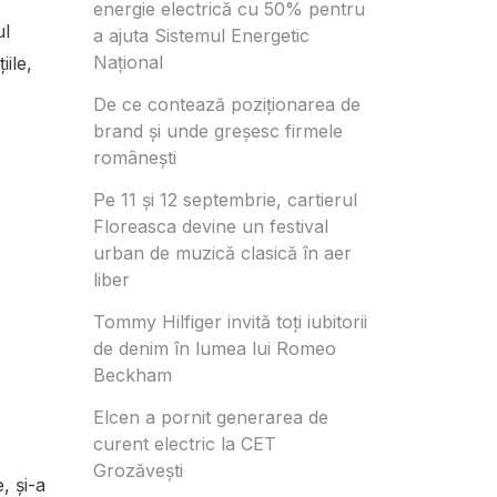
energie electrică cu 50% pentru
ul
a ajuta Sistemul Energetic
Național
ile,
De ce contează poziționarea de
brand și unde greșesc firmele
românești
Pe 11 și 12 septembrie, cartierul
Floreasca devine un festival
urban de muzică clasică în aer
liber
Tommy Hilfiger invită toți iubitorii
de denim în lumea lui Romeo
Beckham
Elcen a pornit generarea de
curent electric la CET
Grozăvești
, și-a