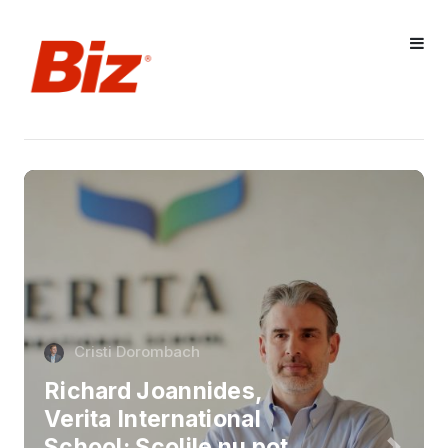
Cristi Dorombach
Richard Joannides,
Verita International
School: Școlile nu pot