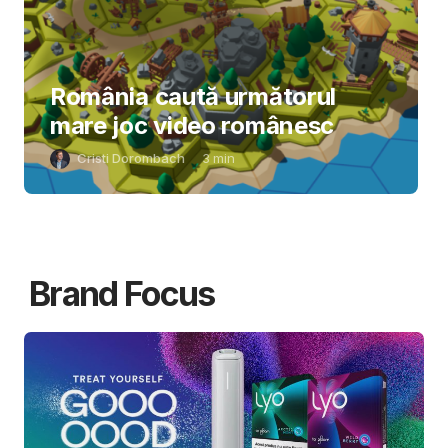
România caută următorul
mare joc video românesc
Cristi Dorombach
3
min
Brand Focus