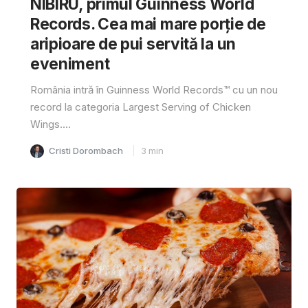
NIBIRU, primul Guinness World
Records. Cea mai mare porție de
aripioare de pui servită la un
eveniment
România intră în Guinness World Records™️ cu un nou
record la categoria Largest Serving of Chicken
Wings....
Cristi Dorombach
3
min