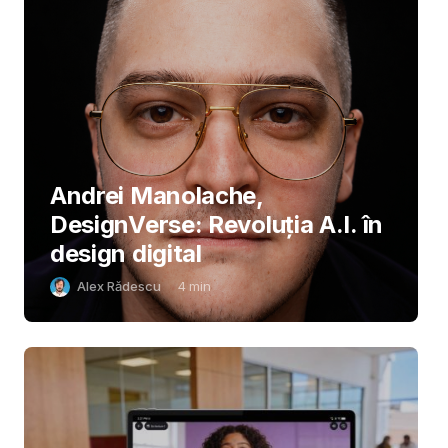
Andrei Manolache,
DesignVerse: Revoluția A.I. în
design digital
Alex Rădescu
4
min