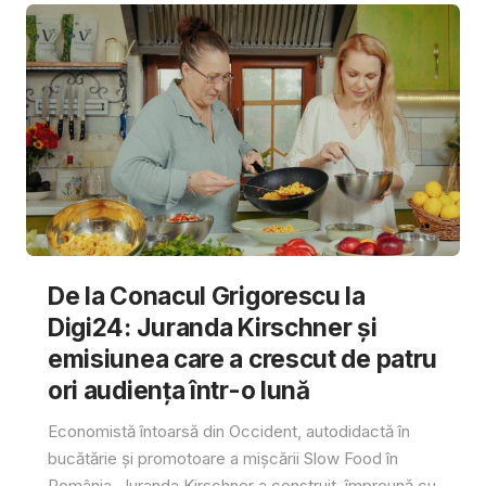
De la Conacul Grigorescu la
Digi24: Juranda Kirschner și
emisiunea care a crescut de patru
ori audiența într-o lună
Economistă întoarsă din Occident, autodidactă în
bucătărie și promotoare a mișcării Slow Food în
România, Juranda Kirschner a construit, împreună cu