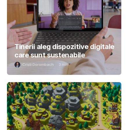
Tinerii aleg dispozitive digitale
care sunt sustenabile
Cristi Dorombach
3
min