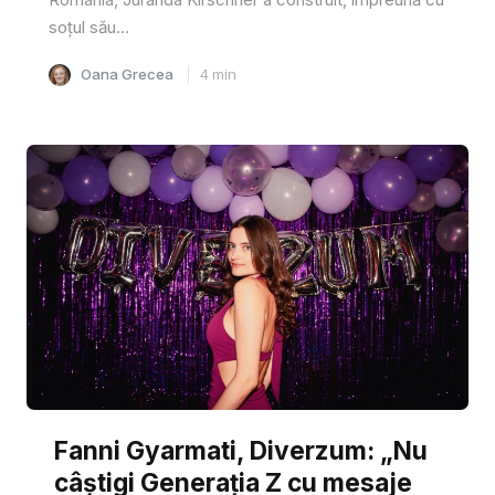
soțul său...
Oana Grecea
4
min
Fanni Gyarmati, Diverzum: „Nu
câștigi Generația Z cu mesaje