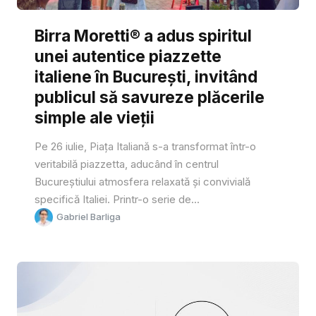
Birra Moretti® a adus spiritul
unei autentice piazzette
italiene în București, invitând
publicul să savureze plăcerile
simple ale vieții
Pe 26 iulie, Piața Italiană s-a transformat într-o
veritabilă piazzetta, aducând în centrul
Bucureștiului atmosfera relaxată și convivială
specifică Italiei. Printr-o serie de...
Gabriel Barliga