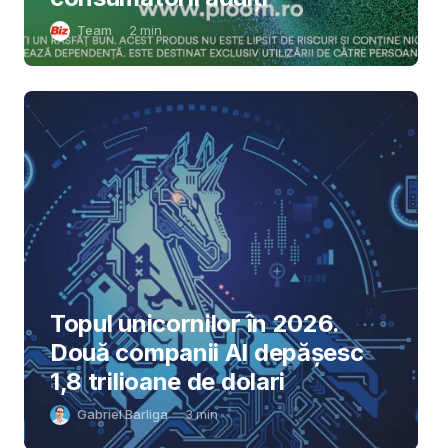
Team
2
min
Topul unicornilor în 2026.
Două companii AI depășesc
1,8 trilioane de dolari
Gabriel Barliga
3
min