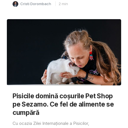
Cristi Dorombach
2
min
Pisicile domină coșurile Pet Shop
pe Sezamo. Ce fel de alimente se
cumpără
Cu ocazia Zilei Internaționale a Pisicilor,