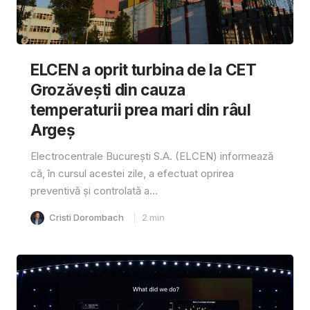
ELCEN a oprit turbina de la CET
Grozăvești din cauza
temperaturii prea mari din râul
Argeș
Electrocentrale București S.A. (ELCEN) informează
că, în cursul acestei zile, a efectuat oprirea
preventivă și controlată a...
Cristi Dorombach
2
min