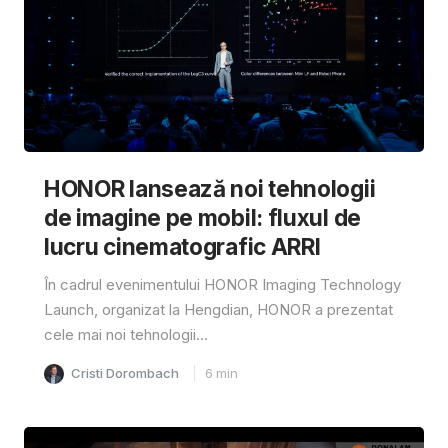
HONOR lansează noi tehnologii
de imagine pe mobil: fluxul de
lucru cinematografic ARRI
În cadrul evenimentului HONOR Imaging Technology
Launch, organizat la Hengdian, HONOR a prezentat
cele mai noi tehnologii...
Cristi Dorombach
6
min