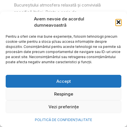
Bucureștiului atmosfera relaxată și convivială
specifică Italiei. Printr-o serie de...
Avem nevoie de acordul
Gabriel Barliga
dumneavoastră
Pentru a oferi cele mai bune experiențe, folosim tehnologii precum
cookie-urile pentru a stoca și/sau accesa informațiile despre
dispozitiv. Consimțământul pentru aceste tehnologii ne va permite să
procesăm date precum comportamentul de navigare sau ID-uri unice
pe acest site. Neconsimțământul sau retragerea consimțământului
poate afecta negativ anumite caracteristici și funcții.
Accept
Respinge
Vezi preferințe
Cum transformi cele mai
POLITICĂ DE CONFIDENȚIALITATE
frumoase amintiri ale verii într-