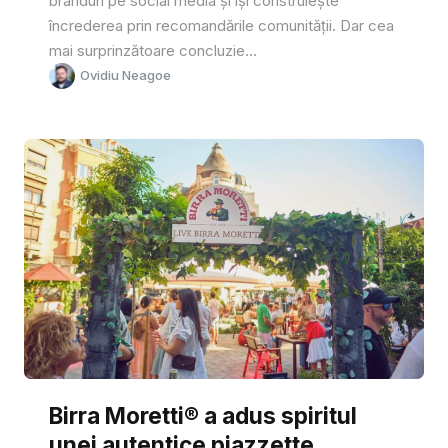
branduri pe social media și își construiește
încrederea prin recomandările comunității. Dar cea
mai surprinzătoare concluzie...
Ovidiu Neagoe
Birra Moretti® a adus spiritul
unei autentice piazzette