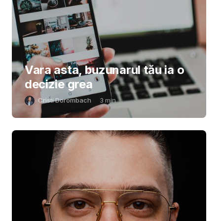
Vara asta, buzunarul tău ia o
decizie grea
Cristi Dorombach
3
min