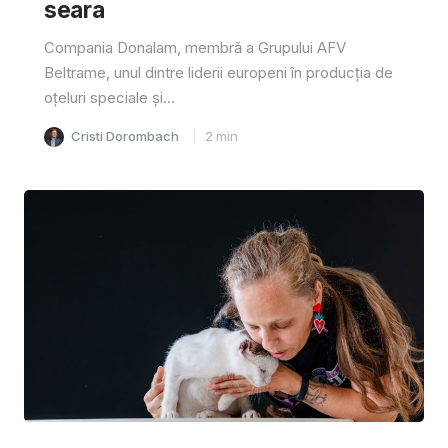
seara
Compania Donalam, membră a Grupului AFV
Beltrame, unul dintre liderii europeni în producția de
oțeluri speciale și...
Cristi Dorombach
2
min