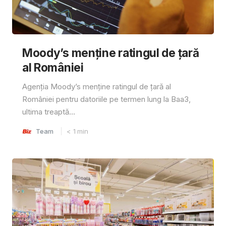
Moody’s menține ratingul de țară
al României
Agenția Moody’s menține ratingul de țară al
României pentru datoriile pe termen lung la Baa3,
ultima treaptă...
Team
< 1
min