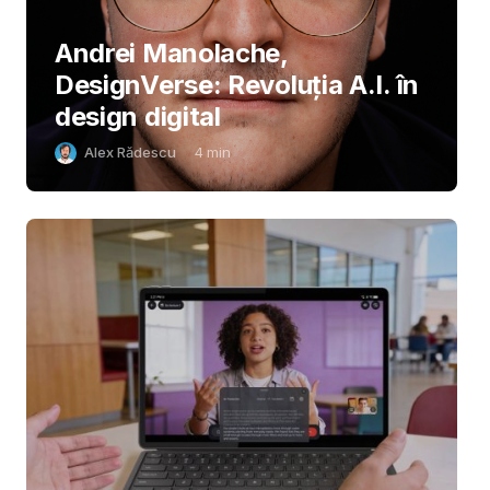
Andrei Manolache,
DesignVerse: Revoluția A.I. în
design digital
Alex Rădescu
4
min