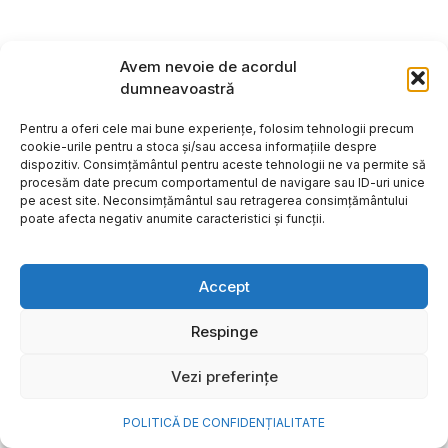
Avem nevoie de acordul
dumneavoastră
Pentru a oferi cele mai bune experiențe, folosim tehnologii precum
cookie-urile pentru a stoca și/sau accesa informațiile despre
dispozitiv. Consimțământul pentru aceste tehnologii ne va permite să
procesăm date precum comportamentul de navigare sau ID-uri unice
pe acest site. Neconsimțământul sau retragerea consimțământului
poate afecta negativ anumite caracteristici și funcții.
Accept
Cum transformi cele mai
Respinge
frumoase amintiri ale verii într-
Vezi preferințe
o bijuterie Pandora pe care o
porți zi de zi
POLITICĂ DE CONFIDENȚIALITATE