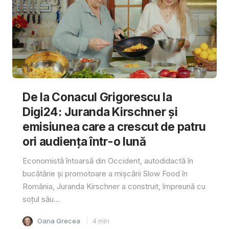
De la Conacul Grigorescu la
Digi24: Juranda Kirschner și
emisiunea care a crescut de patru
ori audiența într-o lună
Economistă întoarsă din Occident, autodidactă în
bucătărie și promotoare a mișcării Slow Food în
România, Juranda Kirschner a construit, împreună cu
soțul său...
Oana Grecea
4
min