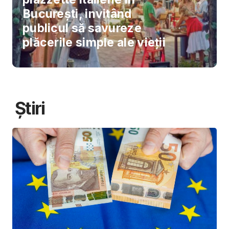
București, invitând
publicul să savureze
plăcerile simple ale vieții
Știri