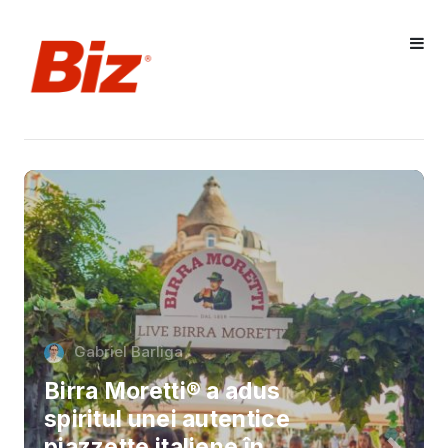
Gabriel Barliga
Birra Moretti® a adus
spiritul unei autentice
piazzette italiene în