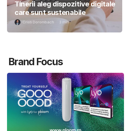
Tinerii aleg dispozitive digitale
care sunt sustenabile
Cristi Dorombach
3
min
Brand Focus