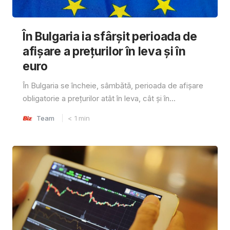
În Bulgaria ia sfârşit perioada de
afișare a prețurilor în ​​leva și în
euro
În Bulgaria se încheie, sâmbătă, perioada de afișare
obligatorie a prețurilor atât în ​​leva, cât și în...
Team
< 1
min