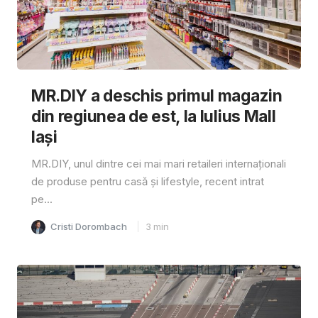
MR.DIY a deschis primul magazin
din regiunea de est, la Iulius Mall
Iași
MR.DIY, unul dintre cei mai mari retaileri internaționali
de produse pentru casă și lifestyle, recent intrat
pe...
Cristi Dorombach
3
min