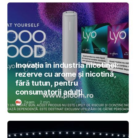
Inovația în industria nicotinei:
rezerve cu arome și nicotină,
fără tutun, pentru
consumatorii adulți
Team
2
min