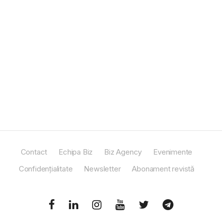
Contact
Echipa Biz
Biz Agency
Evenimente
Confidențialitate
Newsletter
Abonament revistă