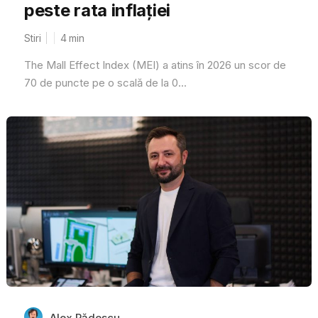
peste rata inflației
Stiri
4
min
The Mall Effect Index (MEI) a atins în 2026 un scor de
70 de puncte pe o scală de la 0...
Alex Rădescu