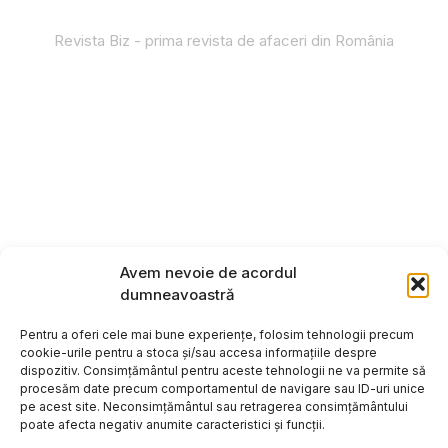
Revista Biz - prima revista de afaceri din România
Avem nevoie de acordul
dumneavoastră
Pentru a oferi cele mai bune experiențe, folosim tehnologii precum
cookie-urile pentru a stoca și/sau accesa informațiile despre
dispozitiv. Consimțământul pentru aceste tehnologii ne va permite să
procesăm date precum comportamentul de navigare sau ID-uri unice
pe acest site. Neconsimțământul sau retragerea consimțământului
poate afecta negativ anumite caracteristici și funcții.