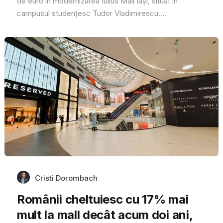
de euro în modernizarea Iulius Mall Iași, situat în
campusul studențesc Tudor Vladimirescu....
Cristi Dorombach
Românii cheltuiesc cu 17% mai
mult la mall decât acum doi ani,