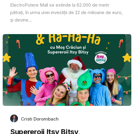
ElectroPutere Mall se extinde la 62.000 de metri
pătrați, în urma unei investiții de 22 de milioane de euro,
și devine...
Cristi Dorombach
Supereroii Itsy Bitsy,