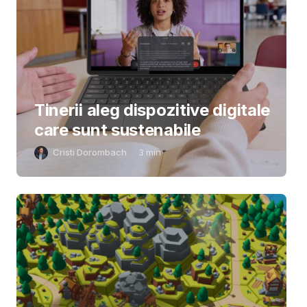
Tinerii aleg dispozitive digitale
care sunt sustenabile
Cristi Dorombach
3
min