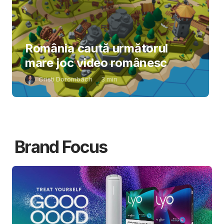
România caută următorul
mare joc video românesc
Cristi Dorombach
3
min
Brand Focus