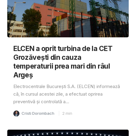
ELCEN a oprit turbina de la CET
Grozăvești din cauza
temperaturii prea mari din râul
Argeș
Electrocentrale București S.A. (ELCEN) informează
că, în cursul acestei zile, a efectuat oprirea
preventivă și controlată a...
Cristi Dorombach
2
min