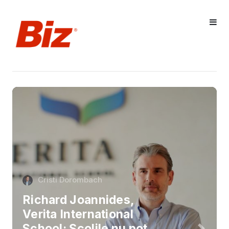
Cristi Dorombach
Richard Joannides,
Verita International
School: Școlile nu pot