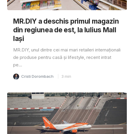
MR.DIY a deschis primul magazin
din regiunea de est, la Iulius Mall
Iași
MR.DIY, unul dintre cei mai mari retaileri internaționali
de produse pentru casă și lifestyle, recent intrat
pe...
Cristi Dorombach
3
min