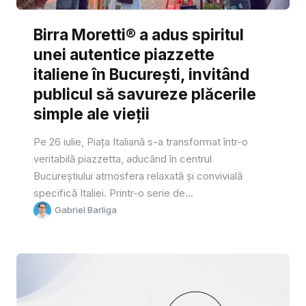
Birra Moretti® a adus spiritul
unei autentice piazzette
italiene în București, invitând
publicul să savureze plăcerile
simple ale vieții
Pe 26 iulie, Piața Italiană s-a transformat într-o
veritabilă piazzetta, aducând în centrul
Bucureștiului atmosfera relaxată și convivială
specifică Italiei. Printr-o serie de...
Gabriel Barliga