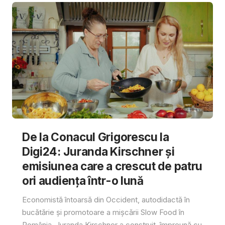
De la Conacul Grigorescu la
Digi24: Juranda Kirschner și
emisiunea care a crescut de patru
ori audiența într-o lună
Economistă întoarsă din Occident, autodidactă în
bucătărie și promotoare a mișcării Slow Food în
România, Juranda Kirschner a construit, împreună cu