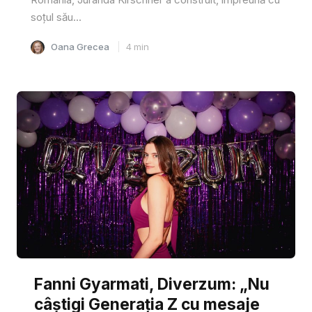
soțul său...
Oana Grecea
4
min
Fanni Gyarmati, Diverzum: „Nu
câștigi Generația Z cu mesaje