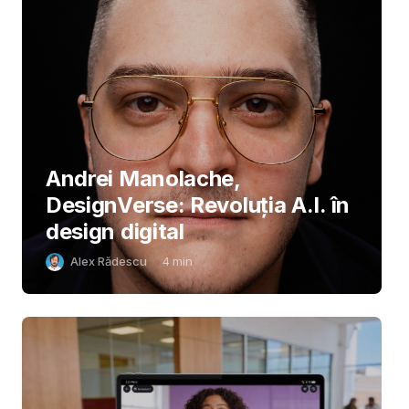
Andrei Manolache,
DesignVerse: Revoluția A.I. în
design digital
Alex Rădescu
4
min