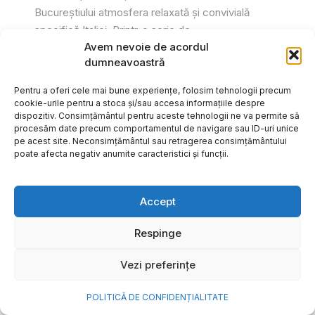
Bucureștiului atmosfera relaxată și convivială
specifică Italiei. Printr-o serie de...
Avem nevoie de acordul
Gabriel Barliga
dumneavoastră
Pentru a oferi cele mai bune experiențe, folosim tehnologii precum
cookie-urile pentru a stoca și/sau accesa informațiile despre
dispozitiv. Consimțământul pentru aceste tehnologii ne va permite să
procesăm date precum comportamentul de navigare sau ID-uri unice
pe acest site. Neconsimțământul sau retragerea consimțământului
poate afecta negativ anumite caracteristici și funcții.
Accept
Respinge
Vezi preferințe
Cum transformi cele mai
POLITICĂ DE CONFIDENȚIALITATE
frumoase amintiri ale verii într-