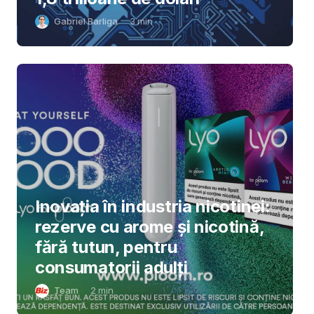
Gabriel Barliga
3
min
Inovația în industria nicotinei:
rezerve cu arome și nicotină,
fără tutun, pentru
consumatorii adulți
Team
2
min