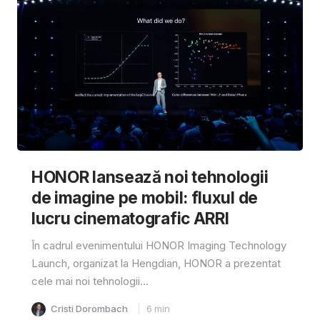
HONOR lansează noi tehnologii
de imagine pe mobil: fluxul de
lucru cinematografic ARRI
În cadrul evenimentului HONOR Imaging Technology
Launch, organizat la Hengdian, HONOR a prezentat
cele mai noi tehnologii...
Cristi Dorombach
6
min