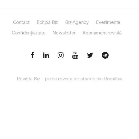
Contact
Echipa Biz
Biz Agency
Evenimente
Confidențialitate
Newsletter
Abonament revistă
Revista Biz - prima revista de afaceri din România