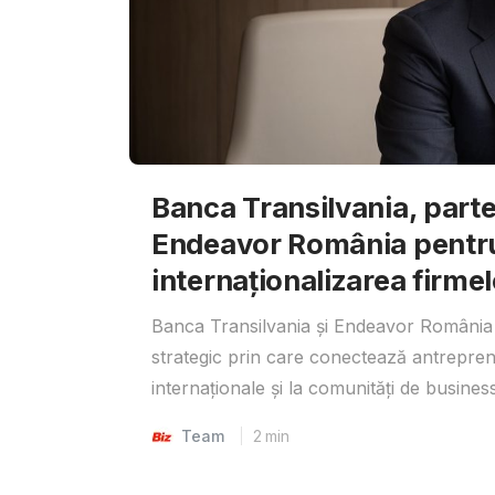
Banca Transilvania, parte
Endeavor România pentr
internaționalizarea firmel
Banca Transilvania și Endeavor România 
strategic prin care conectează antrepreno
internaționale și la comunități de business
Team
2
min