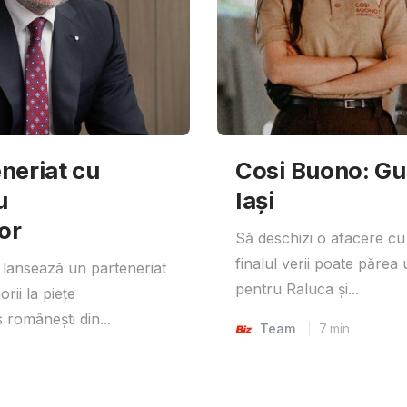
neriat cu
Cosi Buono: Gust
u
Iași
or
Să deschizi o afacere cu
finalul verii poate părea 
lansează un parteneriat
pentru Raluca și...
rii la piețe
 românești din...
Team
7
min