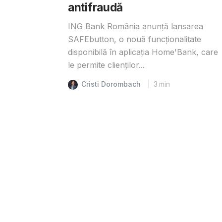
antifraudă
ING Bank România anunță lansarea
SAFEbutton, o nouă funcționalitate
disponibilă în aplicația Home'Bank, care
le permite clienților...
Cristi Dorombach
3
min