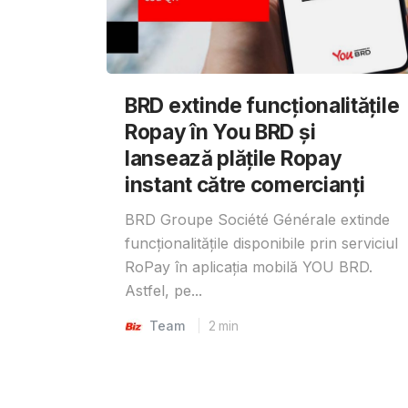
BRD extinde funcționalitățile
Ropay în You BRD și
lansează plățile Ropay
instant către comercianți
BRD Groupe Société Générale extinde
funcționalitățile disponibile prin serviciul
RoPay în aplicația mobilă YOU BRD.
Astfel, pe...
Team
2
min