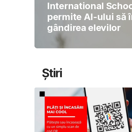
Gabriel Barliga
Oana Gheorghiu: Cu
pentru schimbare
Știri