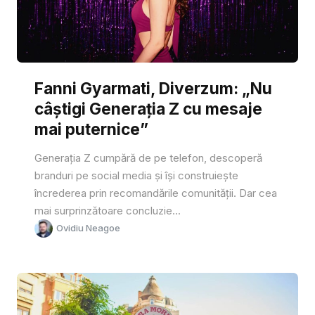
Fanni Gyarmati, Diverzum: „Nu
câștigi Generația Z cu mesaje
mai puternice”
Generația Z cumpără de pe telefon, descoperă
branduri pe social media și își construiește
încrederea prin recomandările comunității. Dar cea
mai surprinzătoare concluzie...
Ovidiu Neagoe