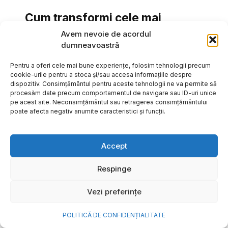
Cum transformi cele mai
frumoase amintiri ale verii într-
Avem nevoie de acordul
o bijuterie Pandora pe care o
dumneavoastră
porți zi de zi
Pentru a oferi cele mai bune experiențe, folosim tehnologii precum
cookie-urile pentru a stoca și/sau accesa informațiile despre
Vara este, pentru mulți dintre noi, anotimpul în care
dispozitiv. Consimțământul pentru aceste tehnologii ne va permite să
procesăm date precum comportamentul de navigare sau ID-uri unice
se întâmplă cele mai importante lucruri. Plecăm în
pe acest site. Neconsimțământul sau retragerea consimțământului
vacanțe pe care le planificăm luni...
poate afecta negativ anumite caracteristici și funcții.
Cristiana Todiresei
Accept
Respinge
Vezi preferințe
POLITICĂ DE CONFIDENȚIALITATE