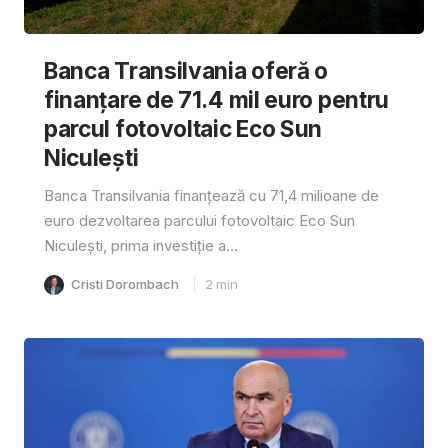
Banca Transilvania oferă o
finanțare de 71.4 mil euro pentru
parcul fotovoltaic Eco Sun
Niculești
Banca Transilvania finanțează cu 71,4 milioane de
euro dezvoltarea parcului fotovoltaic Eco Sun
Niculești, prima investiție a...
Cristi Dorombach
2
min