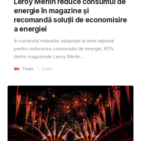
Leroy Merlin reduce consumul de
energie în magazine și
recomandă soluții de economisire
a energiei
În contextul măsurilor adoptate la nivel național
pentru reducerea consumului de energie, 83%
dintre magazinele Leroy Merlin...
Team
2
min