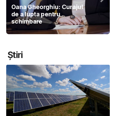
Oana Gheorghiu: Curajul
de a lupta pentru
schimbare
Știri