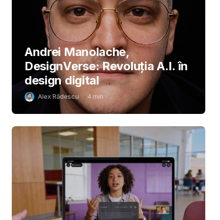
Andrei Manolache,
DesignVerse: Revoluția A.I. în
design digital
Alex Rădescu
4
min