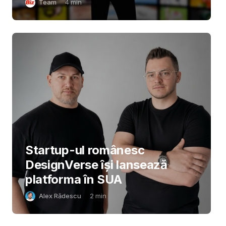
Team
4
min
Startup-ul românesc
DesignVerse își lansează
platforma în SUA
Alex Rădescu
2
min