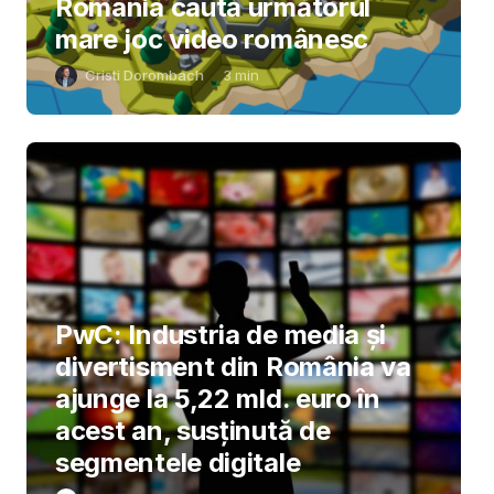
România caută următorul
mare joc video românesc
Cristi Dorombach
3
min
PwC: Industria de media și
divertisment din România va
ajunge la 5,22 mld. euro în
acest an, susținută de
segmentele digitale