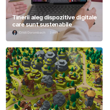
Tinerii aleg dispozitive digitale
care sunt sustenabile
Cristi Dorombach
3
min