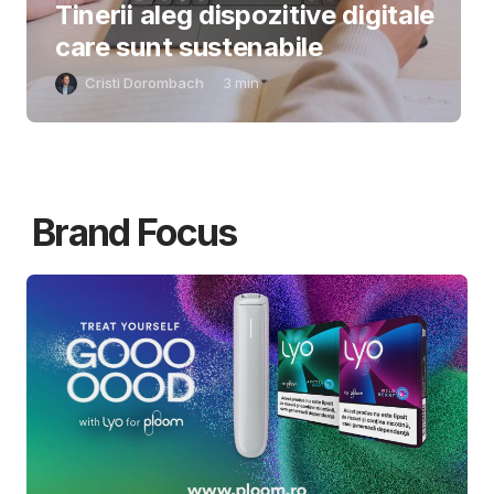
Tinerii aleg dispozitive digitale
care sunt sustenabile
Cristi Dorombach
3
min
Brand Focus