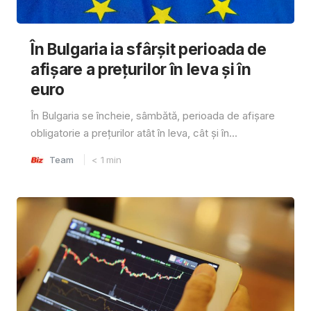
În Bulgaria ia sfârşit perioada de
afișare a prețurilor în ​​leva și în
euro
În Bulgaria se încheie, sâmbătă, perioada de afișare
obligatorie a prețurilor atât în ​​leva, cât și în...
Team
< 1
min