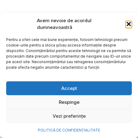
Avem nevoie de acordul
dumneavoastră
Pentru a oferi cele mai bune experiențe, folosim tehnologii precum
cookie-urile pentru a stoca și/sau accesa informațiile despre
dispozitiv. Consimțământul pentru aceste tehnologii ne va permite să
procesăm date precum comportamentul de navigare sau ID-uri unice
pe acest site. Neconsimțământul sau retragerea consimțământului
poate afecta negativ anumite caracteristici și funcții.
Accept
Cum transformi cele mai
Respinge
frumoase amintiri ale verii într-
Vezi preferințe
o bijuterie Pandora pe care o
porți zi de zi
POLITICĂ DE CONFIDENȚIALITATE