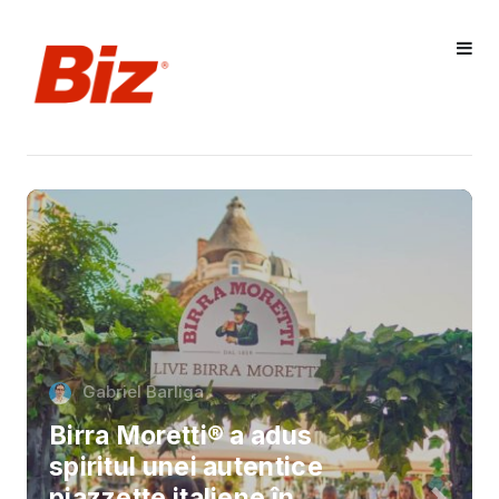
Gabriel Barliga
Birra Moretti® a adus
spiritul unei autentice
piazzette italiene în