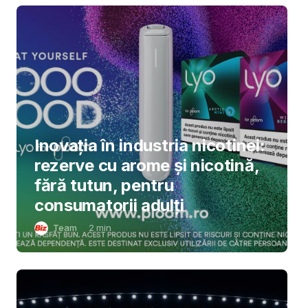
Inovația în industria nicotinei:
rezerve cu arome și nicotină,
fără tutun, pentru
consumatorii adulți
Team
2
min