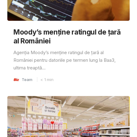
Moody’s menține ratingul de țară
al României
Agenția Moody’s menține ratingul de țară al
României pentru datoriile pe termen lung la Baa3,
ultima treaptă...
Team
< 1
min