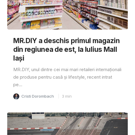
MR.DIY a deschis primul magazin
din regiunea de est, la Iulius Mall
Iași
MR.DIY, unul dintre cei mai mari retaileri internaționali
de produse pentru casă și lifestyle, recent intrat
pe...
Cristi Dorombach
3
min