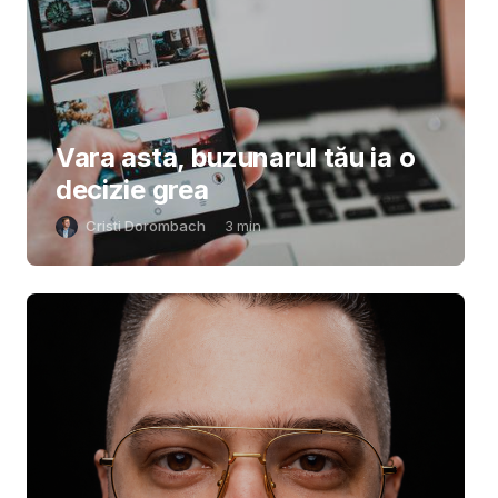
Vara asta, buzunarul tău ia o
decizie grea
Cristi Dorombach
3
min