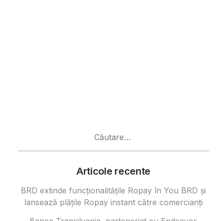
Caută
după:
Articole recente
BRD extinde funcționalitățile Ropay în You BRD și
lansează plățile Ropay instant către comercianți
Banca Transilvania, parteneriat cu Endeavor