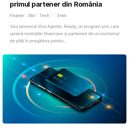
primul partener din România
Finanțe
Stiri
Tech
3
min
Visa lansează Visa Agentic Ready, un program prin care
sprijină instituțiile financiare și partenerii din ecosistemul
de plăți în pregătirea pentru...