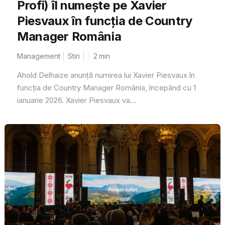
Profi) îl numește pe Xavier
Piesvaux în funcția de Country
Manager România
Management
Stiri
2
min
Ahold Delhaize anunță numirea lui Xavier Piesvaux în
funcția de Country Manager România, începând cu 1
ianuarie 2026. Xavier Piesvaux va...