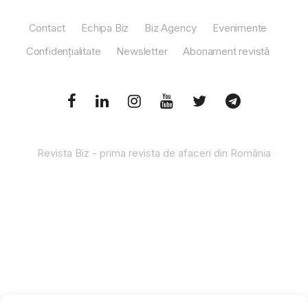
Contact
Echipa Biz
Biz Agency
Evenimente
Confidențialitate
Newsletter
Abonament revistă
Revista Biz - prima revista de afaceri din România