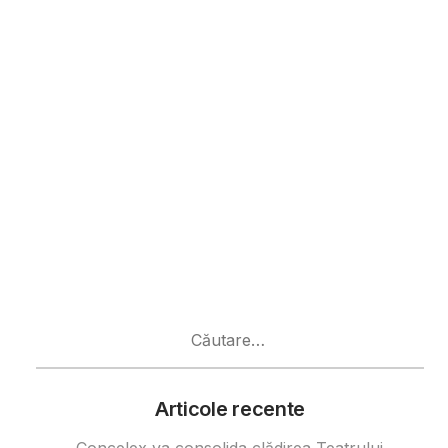
Caută
după:
Articole recente
Concelex va consolida clădirea Teatrului