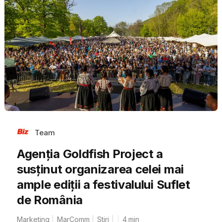
Team
Agenția Goldfish Project a
susținut organizarea celei mai
ample ediții a festivalului Suflet
de România
Marketing
MarComm
Stiri
4
min