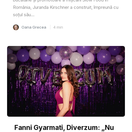
România, Juranda Kirschner a construit, împreună cu
soțul său...
Oana Grecea
4
min
Fanni Gyarmati, Diverzum: „Nu