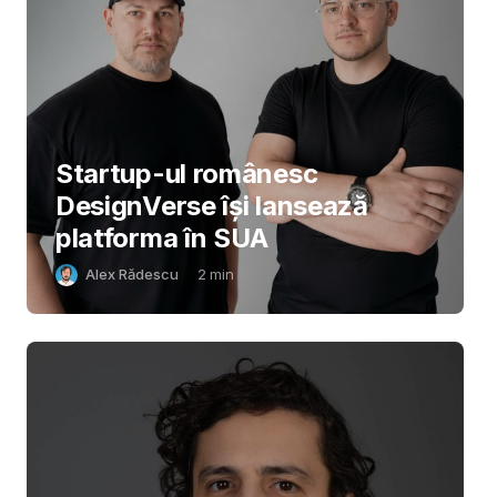
Startup-ul românesc
DesignVerse își lansează
platforma în SUA
Alex Rădescu
2
min