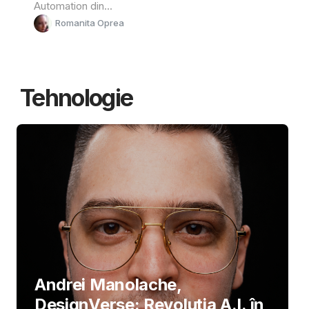
Automation din...
Romanita Oprea
Tehnologie
Andrei Manolache,
DesignVerse: Revoluția A.I. în