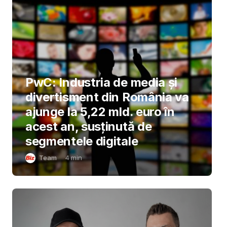
PwC: Industria de media și
divertisment din România va
ajunge la 5,22 mld. euro în
acest an, susținută de
segmentele digitale
Team
4
min