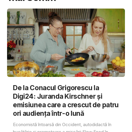
De la Conacul Grigorescu la
Digi24: Juranda Kirschner și
emisiunea care a crescut de patru
ori audiența într-o lună
Economistă întoarsă din Occident, autodidactă în
bucătărie și promotoare a mișcării Slow Food în