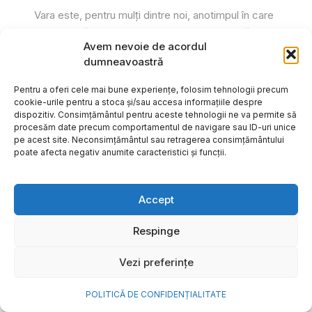
Vara este, pentru mulți dintre noi, anotimpul în care
se întâmplă cele mai importante lucruri. Plecăm în
Avem nevoie de acordul
vacanțe pe care le planificăm luni...
dumneavoastră
Cristiana Todiresei
Pentru a oferi cele mai bune experiențe, folosim tehnologii precum
cookie-urile pentru a stoca și/sau accesa informațiile despre
dispozitiv. Consimțământul pentru aceste tehnologii ne va permite să
procesăm date precum comportamentul de navigare sau ID-uri unice
pe acest site. Neconsimțământul sau retragerea consimțământului
poate afecta negativ anumite caracteristici și funcții.
Accept
Respinge
Vezi preferințe
POLITICĂ DE CONFIDENȚIALITATE
NOVA Power & Gas: un program