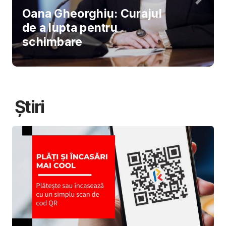
Oana Gheorghiu: Curajul
de a lupta pentru
schimbare
Știri