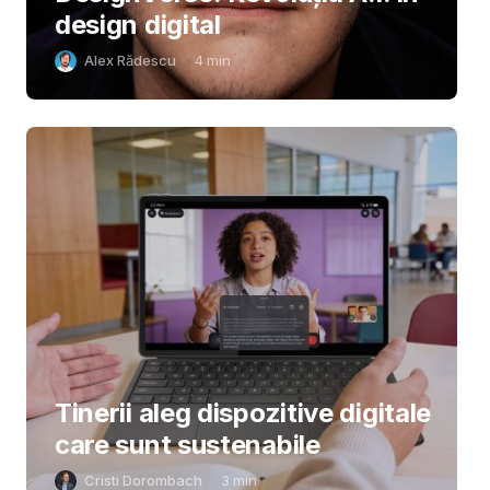
design digital
Alex Rădescu
4
min
Tinerii aleg dispozitive digitale
care sunt sustenabile
Cristi Dorombach
3
min