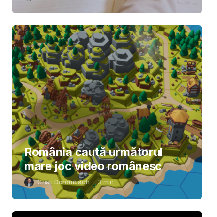
România caută următorul
mare joc video românesc
Cristi Dorombach
3
min