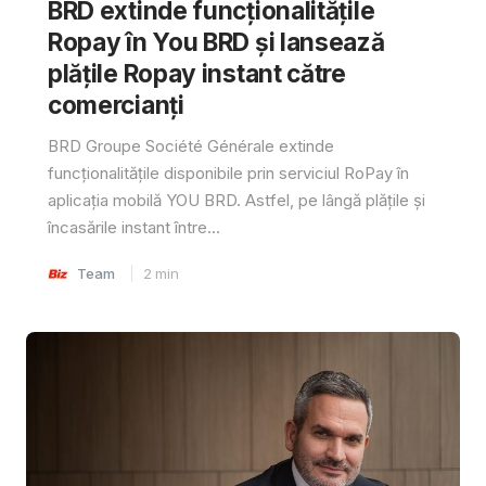
BRD extinde funcționalitățile
Ropay în You BRD și lansează
plățile Ropay instant către
comercianți
BRD Groupe Société Générale extinde
funcționalitățile disponibile prin serviciul RoPay în
aplicația mobilă YOU BRD. Astfel, pe lângă plățile și
încasările instant între...
Team
2
min