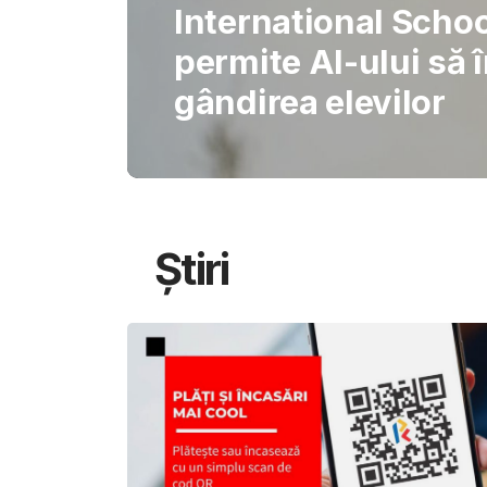
Gabriel Barliga
Oana Gheorghiu: Cu
pentru schimbare
Știri