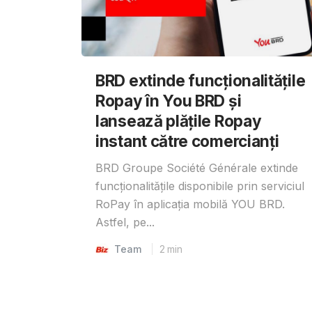
BRD extinde funcționalitățile
Ropay în You BRD și
lansează plățile Ropay
instant către comercianți
BRD Groupe Société Générale extinde
funcționalitățile disponibile prin serviciul
RoPay în aplicația mobilă YOU BRD.
Astfel, pe...
Team
2
min