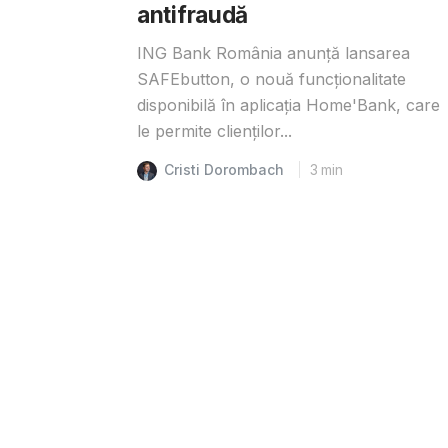
antifraudă
ING Bank România anunță lansarea
SAFEbutton, o nouă funcționalitate
disponibilă în aplicația Home'Bank, care
le permite clienților...
Cristi Dorombach
3
min