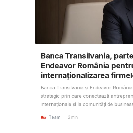
Banca Transilvania, parte
Endeavor România pentr
internaționalizarea firmel
Banca Transilvania și Endeavor România 
strategic prin care conectează antrepreno
internaționale și la comunități de business
Team
2
min