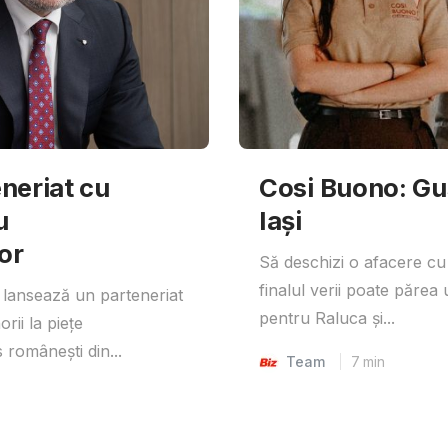
neriat cu
Cosi Buono: Gust
u
Iași
or
Să deschizi o afacere cu
finalul verii poate părea 
lansează un parteneriat
pentru Raluca și...
rii la piețe
 românești din...
Team
7
min